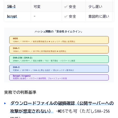
SHA-3
可変
✅ 安全
少し遅い
bcrypt
-
✅ 安全
意図的に遅い
ハッシュ関数の「安全性タイムライン」
MD5
128bit ／ 1991年〜 ／ 衝突攻撃突破済み ❌ セキュリティ用途に使用禁止
SHA-1
160bit ／ 1995年〜 ／ 2017年に実用衝突攻撃成功 ❌ 使用禁止
SHA-256（SHA-2）
256bit ／ 2001年〜 ／ 現在の標準 ✅ TLS・電子署名・パスワードに推奨
SHA-3
可変bit ／ 2015年〜 ／ SHA-2と異なる設計 ✅ 高セキュリティ要件向け
bcrypt / Argon2
意図的に低速化 ✅ パスワード保存専用。ブルートフォース対策
実務での判断基準
ダウンロードファイルの破損確認（公開サーバーへの
攻撃が想定されない）
→ MD5でも可（ただしSHA-256