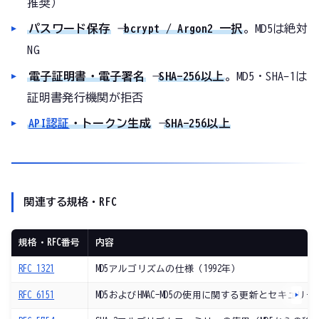
推奨）
パスワード保存
→
bcrypt / Argon2 一択
。MD5は絶対
NG
電子証明書・電子署名
→
SHA-256以上
。MD5・SHA-1は
証明書発行機関が拒否
API認証
・トークン生成
→
SHA-256以上
関連する規格・RFC
規格・RFC番号
内容
RFC 1321
MD5アルゴリズムの仕様（1992年）
RFC 6151
MD5およびHMAC-MD5の使用に関する更新とセキュリテ