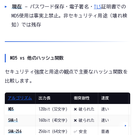
現在
— パスワード保存・電子署名・
TLS
証明書での
MD5使用は事実上禁止。非セキュリティ用途（壊れ検
知）では残存
MD5 vs 他のハッシュ関数
セキュリティ強度と用途の観点で主要なハッシュ関数を
比較します。
アルゴリズム
出力長
衝突耐性
速度
MD5
128bit (32文字)
❌ 破られた
速い
SHA-1
160bit (40文字)
❌ 破られた
速い
SHA-256
256bit (64文字)
✅ 安全
普通