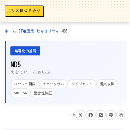
//
ホーム
›
IT用語集
›
セキュリティ
›
MD5
暗号化の基礎
MD5
えむでぃーふぁいぶ
ハッシュ関数
チェックサム
ダイジェスト
衝突攻撃
SHA-256
整合性検証
共有