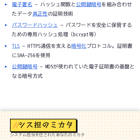
電子署名
— ハッシュ関数と
公開鍵暗号
を組み合わせ
たデータ
真正性
の証明技術
パスワードハッシュ
— パスワードを安全に保管する
ための専用ハッシュ処理（bcrypt等）
TLS
— HTTPS通信を支える
暗号化
プロトコル。証明書
にSHA-256を使用
公開鍵暗号
— MD5が使われていた電子証明書の基盤と
なる暗号方式
//
システム担当を任されたあなたのミカタ