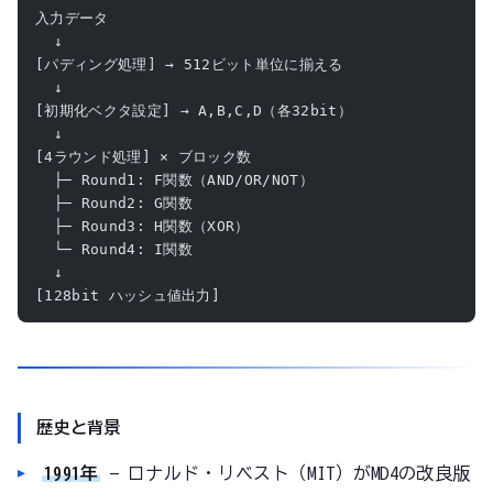
入力データ
  ↓
[パディング処理] → 512ビット単位に揃える
  ↓
[初期化ベクタ設定] → A,B,C,D（各32bit）
  ↓
[4ラウンド処理] × ブロック数
  ├─ Round1: F関数（AND/OR/NOT）
  ├─ Round2: G関数
  ├─ Round3: H関数（XOR）
  └─ Round4: I関数
  ↓
[128bit ハッシュ値出力]
歴史と背景
1991年
— ロナルド・リベスト（MIT）がMD4の改良版