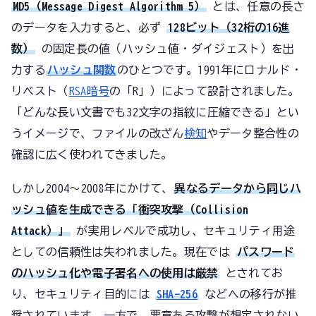
MD5（Message Digest Algorithm 5）
とは、任意の長さ
のデータを入力すると、必ず
128ビット（32桁の16進
数）
の固定長の値（ハッシュ値・ダイジェスト）を出
力する
ハッシュ関数
のひとつです。1991年にロナルド・
リベスト（
RSA暗号
の「R」）によって設計されました。
「どんな長い文書でも32文字の指紋に圧縮できる」とい
うイメージで、ファイルの改ざん
検知
やデータ整合性の
確認に広く使われてきました。
しかし2004〜2008年にかけて、
異なるデータから同じハ
ッシュ値を生成できる「衝突攻撃（Collision
Attack）」
が実用レベルで成功し、セキュリティ用途
としての信頼性は失われました。現在では
パスワード
のハッシュ化や電子署名への使用は厳禁
とされてお
り、セキュリティ目的には
SHA-256
などへの移行が推
奨されています。一方で、悪意ある攻撃が想定されない