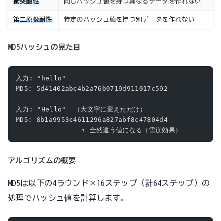
衝突耐性
同じハッシュ値を持つ異なるデータを作れない
第二原像耐性
特定のハッシュ値を持つ別データを作れない
MD5ハッシュの見た目
入力: "hello"
MD5: 5d41402abc4b2a76b9719d911017c592
入力: "Hello"  （大文字に変えただけ）
MD5: 8b1a9953c4611296a827abf8c47804d4
                ↑ 全然違う値になる（雪崩効果）
アルゴリズムの概要
MD5は以下の4ラウンド×16ステップ（計64ステップ）の
処理でハッシュ値を計算します。