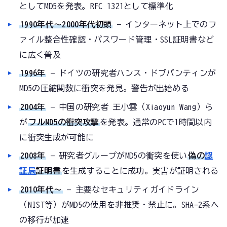
としてMD5を発表。RFC 1321として標準化
1990年代〜2000年代初頭
— インターネット上でのフ
ァイル整合性確認・パスワード管理・SSL証明書など
に広く普及
1996年
— ドイツの研究者ハンス・ドブバンティンが
MD5の圧縮関数に衝突を発見。警告が出始める
2004年
— 中国の研究者 王小雲（Xiaoyun Wang）ら
が
フルMD5の衝突攻撃
を発表。通常のPCで1時間以内
に衝突生成が可能に
2008年
— 研究者グループがMD5の衝突を使い
偽の
認
証局
証明書
を生成することに成功。実害が証明される
2010年代〜
— 主要なセキュリティガイドライン
（NIST等）がMD5の使用を非推奨・禁止に。SHA-2系へ
の移行が加速