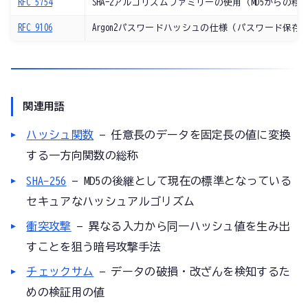
RFC 5754
SHA-2アルゴリズムファミリーの使用（MD5からの移
RFC 9106
Argon2パスワードハッシュの仕様（パスワード保存
関連用語
ハッシュ関数
— 任意長のデータを固定長の値に変換
する一方向関数の総称
SHA-256
— MD5の後継として現在の標準となっている
セキュアなハッシュアルゴリズム
衝突攻撃
— 異なる入力から同一ハッシュ値を生み出
すことを狙う暗号攻撃手法
チェックサム
— データの破損・改ざんを検知するた
めの検証用の値