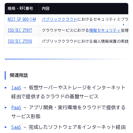
規格・RFC番号
内容
NIST SP 800-144
パブリッククラウド
におけるセキュリティとプライ
ISO/IEC 27017
クラウドサービスにおける
情報セキュリティ
管理策
ISO/IEC 27018
パブリッククラウドにおける個人情報保護の実践規
関連用語
IaaS
— 仮想サーバーやストレージをインターネット
経由で提供するクラウドの基盤サービス
PaaS
— アプリ開発・実行環境をクラウドで提供する
サービス形態
SaaS
— 完成したソフトウェアをインターネット経由