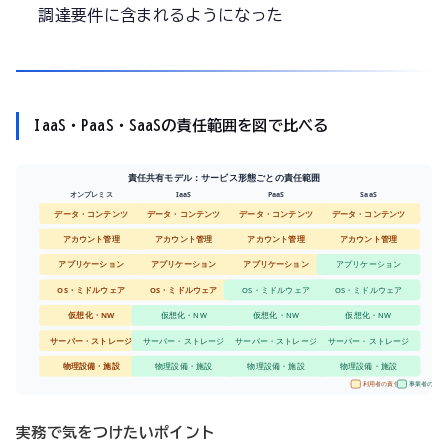
調達要件に含まれるようになった
IaaS・PaaS・SaaSの責任範囲を図で比べる
責任共有モデル：サービス形態ごとの責任範囲
オンプレミス
IaaS
PaaS
SaaS
データ・コンテンツ
データ・コンテンツ
データ・コンテンツ
データ・コンテンツ
アカウント管理
アカウント管理
アカウント管理
アカウント管理
アプリケーション
アプリケーション
アプリケーション
アプリケーション
OS・ミドルウェア
OS・ミドルウェア
OS・ミドルウェア
OS・ミドルウェア
仮想化・NW
仮想化・NW
仮想化・NW
仮想化・NW
サーバー・ストレージ
サーバー・ストレージ
サーバー・ストレージ
サーバー・ストレージ
物理設備・施設
物理設備・施設
物理設備・施設
物理設備・施設
利用者の責任
事業者の責任
実務で気をつけたいポイント