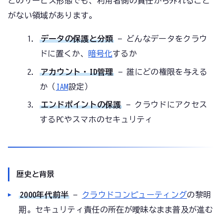
どのサービス形態でも、利用者側の責任から外れること
がない領域があります。
データの保護と分類
— どんなデータをクラウ
ドに置くか、
暗号化
するか
アカウント・ID管理
— 誰にどの権限を与える
か（
IAM
設定）
エンドポイントの保護
— クラウドにアクセス
するPCやスマホのセキュリティ
歴史と背景
2000年代前半
—
クラウドコンピューティング
の黎明
期。セキュリティ責任の所在が曖昧なまま普及が進む