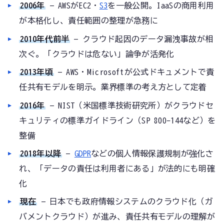
2006年
— AWSがEC2・
S3
を一般公開。IaaSの商用利用
が本格化し、責任範囲の整理が急務に
2010年代前半
— クラウド起因のデータ漏洩事故が相
次ぐ。「クラウドは危ない」論争が活発化
2013年頃
— AWS・Microsoftが公式ドキュメントで責
任共有モデルを明示。業界標準の考え方として定着
2016年
— NIST（米国標準技術研究所）がクラウドセ
キュリティの標準ガイドライン（SP 800-144など）を
整備
2018年以降
—
GDPR
などの個人情報保護規制が強化さ
れ、「データの責任は利用者にある」が法的にも明確
化
現在
— 日本でも政府情報システムのクラウド化（ガ
バメントクラウド）が進み、責任共有モデルの理解が