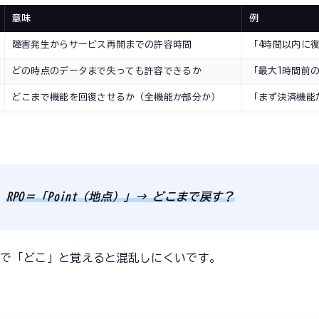
意味
例
障害発生からサービス再開までの許容時間
「4時間以内に
どの時点のデータまで失っても許容できるか
「最大1時間前
どこまで機能を回復させるか（全機能か部分か）
「まず決済機能
RPO＝「Point（地点）」→ どこまで戻す？
nt）で「どこ」と覚えると混乱しにくいです。