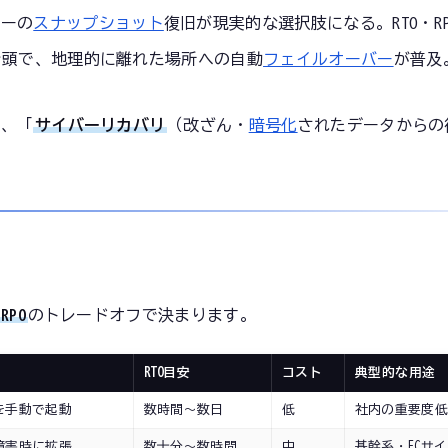
バーの
スナップショット
復旧が現実的な選択肢になる。RTO・R
）の台頭で、地理的に離れた場所への自動
フェイルオーバー
が普及
け、「
サイバーリカバリ
（改ざん・
暗号化
されたデータからの
RPO
のトレードオフで決まります。
RTO目安
コスト
典型的な用途
を手動で起動
数時間〜数日
低
社内の重要度低
障害時に拡張
数十分〜数時間
中
基幹系・ECサ