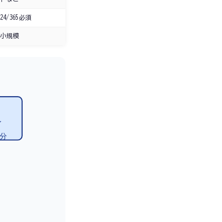
4/365必須
小規模
イ
数分