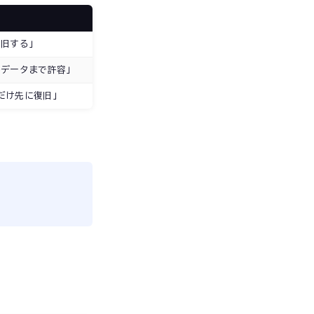
復旧する」
のデータまで許容」
だけ先に復旧」