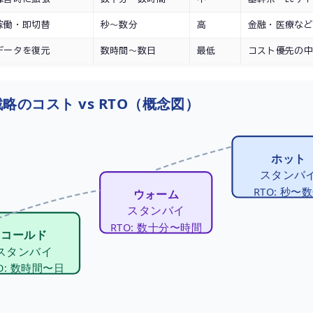
稼働・即切替
秒〜数分
高
金融・医療など2
データを復元
数時間〜数日
最低
コスト優先の中
略のコスト vs RTO（概念図）
ホット
スタンバ
RTO: 秒〜
ウォーム
スタンバイ
RTO: 数十分〜時間
コールド
スタンバイ
O: 数時間〜日