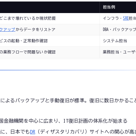
担当例
どこまで壊れているか現状把握
インフラ・
SRE
担
クアップ
からデータをリストア
DBA・バックアッ
ビスの起動・正常動作確認
システム担当
の業務フローで問題ないか確認
業務担当・ユーザ
プによるバックアップと手動復旧が標準。復旧に数日かかるこ
国金融機関を中心に広まり、IT復旧計画の体系化が始まる
機に、日本でも
DR
（ディザスタリカバリ）サイトへの関心が高