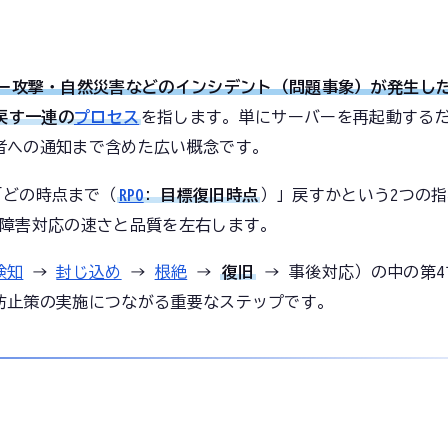
ー攻撃・自然災害などのインシデント（問題事象）が発生した
戻す一連の
プロセス
を指します。単にサーバーを再起動する
者への通知まで含めた広い概念です。
「どの時点まで（
RPO
: 目標復旧時点
）」戻すかという2つの
の障害対応の速さと品質を左右します。
検知
→
封じ込め
→
根絶
→
復旧
→ 事後対応）の中の第4
防止策の実施につながる重要なステップです。