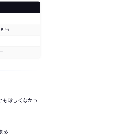
当
プ担当
ー
とも珍しくなかっ
まる