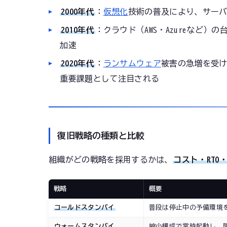
2000年代
：
仮想化
技術の普及により、サー
2010年代
：クラウド（AWS・Azureなど
加速
2020年代
：
ランサムウェア
被害の急増を受
重要課題として注目される
復旧戦略の種類と比較
組織がどの戦略を採用するかは、
コスト・RTO・
戦略
概要
コールドスタンバイ
普段は停止中の予備環境
ウォームスタンバイ
縮小構成で常時起動し、