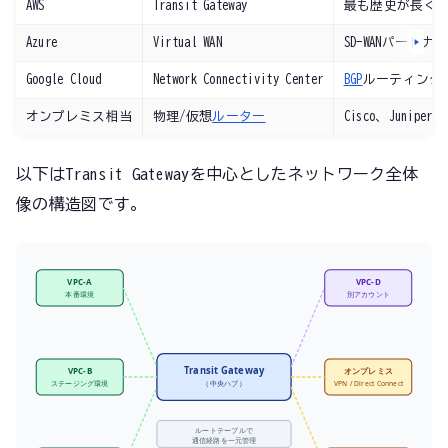
AWS
Transit Gateway
最も歴史が長く
Azure
Virtual WAN
SD-WANパート
Google Cloud
Network Connectivity Center
BGP
ルーティング
オンプレミス相当
物理/仮想
ルーター
Cisco、Juniper
以下はTransit Gatewayを中心としたネットワーク全体
像の構造図です。
VPC-A
VPC-D
本番環境
別アカウント
Transit Gateway
VPC-B
オンプレミス
（中央ハブ）
ステージング環境
VPN / Direct Connect
ルートテーブルで
通信経路を一元管理