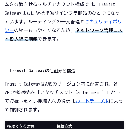
ムを分散させるマルチアカウント構成では、Transit
Gatewayはもはや標準的なインフラ部品のひとつになっ
ています。ルーティングの一元管理や
セキュリティポリ
シー
の統一もしやすくなるため、
ネットワーク管理コス
トを大幅に削減
できます。
Transit Gatewayの仕組みと構造
Transit GatewayはAWSのリージョン内に配置され、各
VPCや接続先を「アタッチメント（attachment）」とし
て登録します。接続先への通信は
ルートテーブル
によっ
て制御されます。
接続できる対象
接続方式
主