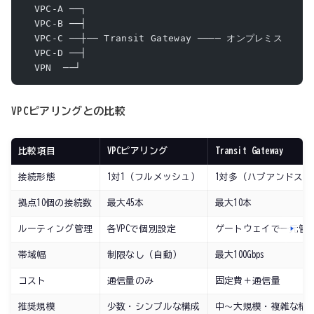
  VPC-A ──┐
  VPC-B ──┤
  VPC-C ──┼── Transit Gateway ──── オンプレミス
  VPC-D ──┤
  VPN  ──┘
VPCピアリングとの比較
比較項目
VPCピアリング
Transit Gateway
接続形態
1対1（フルメッシュ）
1対多（ハブアンドスポ
拠点10個の接続数
最大45本
最大10本
ルーティング管理
各VPCで個別設定
ゲートウェイで一元管
帯域幅
制限なし（自動）
最大100Gbps
コスト
通信量のみ
固定費＋通信量
推奨規模
少数・シンプルな構成
中〜大規模・複雑な構