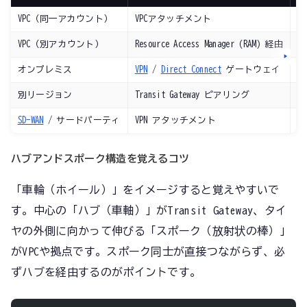
VPC（同一アカウント）
VPCアタッチメント
社
VPC（別アカウント）
Resource Access Manager (RAM) 経由
マ
オンプレミス
VPN
/
Direct Connect
ゲートウェイ
本
別リージョン
Transit Gateway ピアリング
グ
SD-WAN
/ サードパーティ
VPN アタッチメント
拠
ハブアンドスポーク構造を覚えるコツ
「車輪（ホイール）」をイメージすると覚えやすいで
す。中心の「ハブ（車軸）」がTransit Gateway、タイ
ヤの外側に向かって伸びる「スポーク（放射状の棒）」
がVPCや拠点です。スポーク同士が直接つながらず、必
ずハブを経由するのがポイントです。