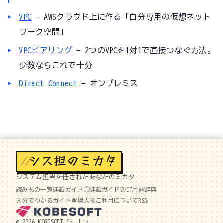
VPC
— AWSクラウド上に作る「自分専用の仮想ネット
ワーク空間」
VPCピアリング
— 2つのVPCを1対1で直接つなぐ方法。
少数ならこれで十分
Direct Connect
— オンプレミス
//
システム担当を任されたあなたのミカタ
読みもの一覧
連載ガイド①
連載ガイド②
IT用語辞典
３分でわかるガイド
登場人物
ご利用について
RSS
© 2026 KOBESOFT Co.,Ltd.