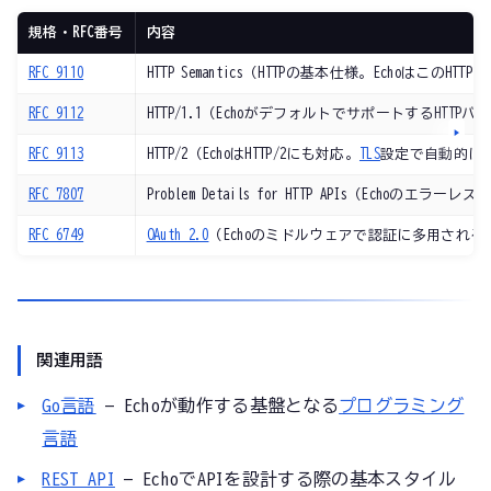
規格・RFC番号
内容
RFC 9110
HTTP Semantics（HTTPの基本仕様。Echoはこ
RFC 9112
HTTP/1.1（EchoがデフォルトでサポートするHTTP
RFC 9113
HTTP/2（EchoはHTTP/2にも対応。
TLS
設定で自動的に
RFC 7807
Problem Details for HTTP APIs（Echo
RFC 6749
OAuth 2.0
（Echoのミドルウェアで認証に多用され
関連用語
Go言語
— Echoが動作する基盤となる
プログラミング
言語
REST API
— EchoでAPIを設計する際の基本スタイル