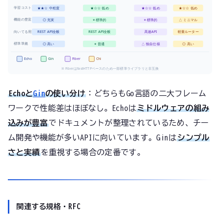
学習コスト
★★☆ 中程度
★☆☆ 低め
★☆☆ 低め
★☆☆ 低め
機能の豊富さ
◎ 充実
○ 標準的
○ 標準的
△ ミニマル
向いてる用途
REST API全般
REST API全般
高速API
軽量ルーター
標準準拠
◎ 高い
○ 普通
△ 独自仕様
◎ 高い
Echo
Gin
Fiber
Chi
※ FiberはfastHTTPベースのため一部標準ライブラリと非互換
Echoと
Gin
の使い分け
：どちらもGo言語の二大フレーム
ワークで性能差はほぼなし。Echoは
ミドルウェアの組み
込みが豊富
でドキュメントが整理されているため、チー
ム開発や機能が多いAPIに向いています。Ginは
シンプル
さと実績
を重視する場合の定番です。
関連する規格・RFC