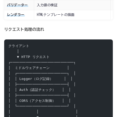
バリデーター
入力値の検証
必
レンダラー
HTMLテンプレートの描画
管
リクエスト処理の流れ
クライアント
    │
    ▼ HTTP リクエスト
┌─────────────────────────────┐
│  ミドルウェアチェーン        │
│  ┌───────────────────────┐  │
│  │ Logger（ログ記録）     │  │
│  ├───────────────────────┤  │
│  │ Auth（認証チェック）   │  │
│  ├───────────────────────┤  │
│  │ CORS（アクセス制御）   │  │
│  └───────────────────────┘  │
│            │                 │