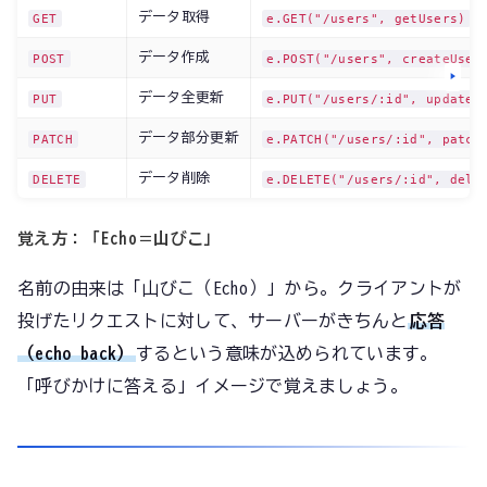
データ取得
GET
e.GET("/users", getUsers)
データ作成
POST
e.POST("/users", createUser
データ全更新
PUT
e.PUT("/users/:id", updateU
データ部分更新
PATCH
e.PATCH("/users/:id", patch
データ削除
DELETE
e.DELETE("/users/:id", dele
覚え方：「Echo＝山びこ」
名前の由来は「山びこ（Echo）」から。クライアントが
投げたリクエストに対して、サーバーがきちんと
応答
（echo back）
するという意味が込められています。
「呼びかけに答える」イメージで覚えましょう。