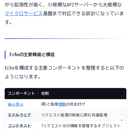
がら拡張性が高く、小規模なAPIサーバーから大規模な
マイクロサービス
基盤まで対応できる設計になっていま
す。
Echoの主要機能と構造
Echoを構成する主要コンポーネントを整理すると以下の
ようになります。
コンポーネント
役割
具
ルーター
URLと処理
関数
の対応付け
/
ミドルウェア
リクエスト処理の前後に挟む共通処理
認
コンテキスト
1リクエスト分の情報を管理するオブジェクト
パ