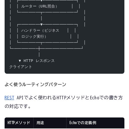
│  ┌─────────▼──────────────┐  │
│  │ ルーター（URL照合）     │  │
│  └─────────┬──────────────┘  │
│            │                 │
│  ┌─────────▼──────────────┐  │
│  │ ハンドラー（ビジネス   │  │
│  │ ロジック実行）         │  │
│  └─────────┬──────────────┘  │
└───────────┼─────────────────┘
            │
    ▼ HTTP レスポンス
クライアント
よく使うルーティングパターン
REST
APIでよく使われるHTTPメソッドとEchoでの書き方
の対応です。
HTTPメソッド
用途
Echoでの定義例