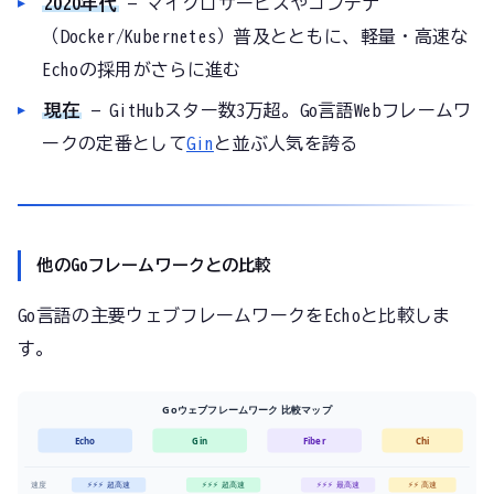
2020年代
— マイクロサービスやコンテナ
（Docker/Kubernetes）普及とともに、軽量・高速な
Echoの採用がさらに進む
現在
— GitHubスター数3万超。Go言語Webフレームワ
ークの定番として
Gin
と並ぶ人気を誇る
他のGoフレームワークとの比較
Go言語の主要ウェブフレームワークをEchoと比較しま
す。
Goウェブフレームワーク 比較マップ
Echo
Gin
Fiber
Chi
速度
⚡⚡⚡ 超高速
⚡⚡⚡ 超高速
⚡⚡⚡ 最高速
⚡⚡ 高速