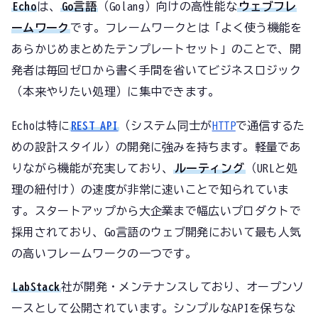
Echo
は、
Go言語
（Golang）向けの高性能な
ウェブフレ
ームワーク
です。フレームワークとは「よく使う機能を
あらかじめまとめたテンプレートセット」のことで、開
発者は毎回ゼロから書く手間を省いてビジネスロジック
（本来やりたい処理）に集中できます。
Echoは特に
REST API
（システム同士が
HTTP
で通信するた
めの設計スタイル）の開発に強みを持ちます。軽量であ
りながら機能が充実しており、
ルーティング
（URLと処
理の紐付け）の速度が非常に速いことで知られていま
す。スタートアップから大企業まで幅広いプロダクトで
採用されており、Go言語のウェブ開発において最も人気
の高いフレームワークの一つです。
LabStack
社が開発・メンテナンスしており、オープンソ
ースとして公開されています。シンプルなAPIを保ちな