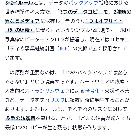
3-2-1ルール
とは、データの
バックアップ
戦略における
世界標準の考え方で、「
3つのデータコピー
を、
2種類の
異なるメディア
に保存し、そのうち
1つはオフサイト
（別の場所）
に置く」というシンプルな原則です。米国
写真家のピーター・クロウが提唱し、現在ではITセキュ
リティや事業継続計画（
BCP
）の文脈で広く採用されて
います。
この原則が重要なのは、「1つのバックアップでは安心
できない」という現実からです。ハードウェアの故障・
人為的ミス・
ランサムウェア
による
暗号化
・火災や水害
など、データを失う
リスク
は複数同時に発生することが
あります。3-2-1ルールは、それぞれのリスクに対して
多重の防護層
を設けることで、「どんな障害が起きても
最低1つのコピーが生き残る」状態を作ります。