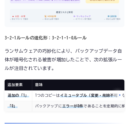
想定リスクと対応
🔥 火災・水害
💻 HDD故障
🦠 ランサムウェア
🙈 誤削除
→ ③オフサイトで復旧
→ ②または③で復旧
→ オフライン③で復旧
→ ②または③で復旧
3-2-1ルールの進化形：3-2-1-1-0ルール
ランサムウェアの巧妙化により、バックアップデータ自
体が暗号化される被害が増加したことで、次の拡張ルー
ルが注目されています。
追加要素
意味
追加の「1」
1つのコピーは
イミュータブル（変更・削除不可）
な状
「0」
バックアップに
エラーが0件
であることを定期的に検