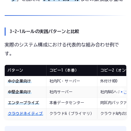
3-2-1ルールの実践パターンと比較
実際のシステム構成における代表的な組み合わせ例で
す。
パターン
コピー1（本番）
コピー2（オンサ
中小企業向け
社内PC・サーバー
外付けHDD
中堅企業向け
社内サーバー
社内NASへの
スナ
エンタープライズ
本番データセンター
同DC内バックア
クラウドネイティブ
クラウドA（プライマリ）
クラウドA内の別