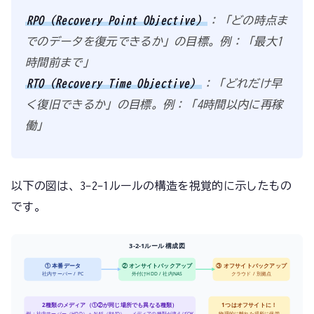
RPO（Recovery Point Objective）
：「どの時点ま
でのデータを復元できるか」の目標。例：「最大1
時間前まで」
RTO（Recovery Time Objective）
：「どれだけ早
く復旧できるか」の目標。例：「4時間以内に再稼
働」
以下の図は、3-2-1ルールの構造を視覚的に示したもの
です。
3-2-1ルール 構成図
① 本番データ
② オンサイトバックアップ
③ オフサイトバックアップ
社内サーバー / PC
外付けHDD / 社内NAS
クラウド / 別拠点
2種類のメディア（①②が同じ場所でも異なる種類）
1つはオフサイトに！
例：社内サーバー（HDD）＋ NAS（RAID）→ メディアの種類が違えばOK
物理的に離れた場所に保管