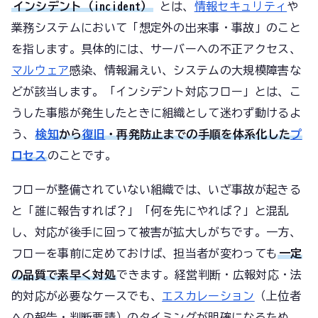
インシデント（incident）
とは、
情報セキュリティ
や
業務システムにおいて「想定外の出来事・事故」のこと
を指します。具体的には、サーバーへの不正アクセス、
マルウェア
感染、情報漏えい、システムの大規模障害な
どが該当します。「インシデント対応フロー」とは、こ
うした事態が発生したときに組織として迷わず動けるよ
う、
検知
から
復旧
・再発防止までの手順を体系化した
プ
ロセス
のことです。
フローが整備されていない組織では、いざ事故が起きる
と「誰に報告すれば？」「何を先にやれば？」と混乱
し、対応が後手に回って被害が拡大しがちです。一方、
フローを事前に定めておけば、担当者が変わっても
一定
の品質で素早く対処
できます。経営判断・広報対応・法
的対応が必要なケースでも、
エスカレーション
（上位者
への報告・判断要請）のタイミングが明確になるため、