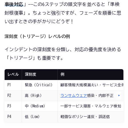
事後対応
」——この6ステップの頭文字を並べると「準検
封根復事」。ちょっと強引ですが、フェーズを順番に思
い出すときの手がかりにどうぞ！
深刻度（トリアージ）レベルの例
インシデントの深刻度を分類し、対応の優先度を決める
「トリアージ」も重要です。
レベル
深刻度
例
P1
緊急（Critical）
顧客情報大規模漏えい・サービス全停
P2
高（High）
ランサムウェア
感染・内部不正
P3
中（Medium）
一部サービス障害・マルウェア検知
P4
低（Low）
軽微なポリシー違反・誤送信