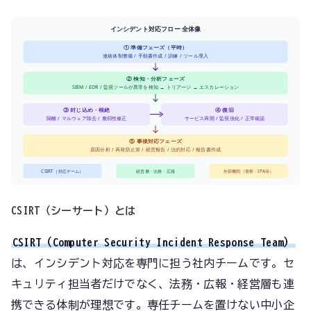
インシデント対応フロー 全体像
① 準備フェーズ（平時）
連絡体制整備 / 手順書作成 / 訓練 / ツール導入
② 検知・分析フェーズ
SIEM / EDR / 監視ツールが異常を検知 → トリアージ → エスカレーション
③ 封じ込め・根絶
④ 復旧
隔離 / マルウェア除去 / 脆弱性修正
サービス再開 / 監視強化 / 正常確認
⑤ 事後対応フェーズ
原因分析 / 再発防止策 / 経営報告 / 法的対応 / 報告書作成
CSIRT（対応チーム）
経営層・法務・広報
外部機関（警察・IPA等）
CSIRT（シーサート）とは
CSIRT（Computer Security Incident Response Team）
は、インシデント対応を専門に担う社内チームです。セ
キュリティ担当者だけでなく、法務・広報・経営層も連
携できる体制が理想です。専任チームを置けない中小企