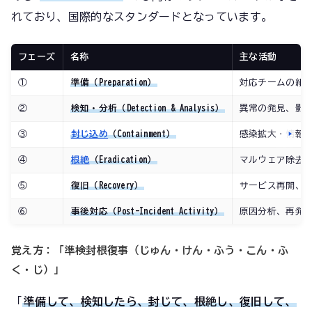
れており、国際的なスタンダードとなっています。
フェーズ
名称
主な活動
①
準備（Preparation）
対応チームの組
②
検知・分析（Detection & Analysis）
異常の発見、影
③
封じ込め
（Containment）
感染拡大・情報
④
根絶
（Eradication）
マルウェア除去
⑤
復旧（Recovery）
サービス再開、
⑥
事後対応（Post-Incident Activity）
原因分析、再発
覚え方：「準検封根復事（じゅん・けん・ふう・こん・ふ
く・じ）」
「
準備して、検知したら、封じて、根絶し、復旧して、