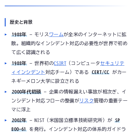
歴史と背景
1988年
— モリス
ワーム
が全米のインターネットに拡
散。組織的なインシデント対応の必要性が世界で初め
て広く認識される
1988年
— 世界初の
CSIRT
（コンピュータ
セキュリテ
ィインシデント
対応チーム）である
CERT/CC
がカー
ネギーメロン大学に設立される
2000年代初頭
— 企業の情報漏えい事故が相次ぎ、イ
ンシデント対応フローの整備が
リスク
管理の重要テー
マに浮上
2002年
— NIST（米国国立標準技術研究所）が
SP
800-61
を発行。インシデント対応の体系的ガイドラ