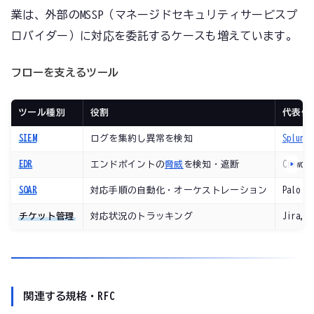
業は、外部のMSSP（マネージドセキュリティサービスプ
ロバイダー）に対応を委託するケースも増えています。
フローを支えるツール
ツール種別
役割
代表例
SIEM
ログを集約し異常を検知
Splunk
EDR
エンドポイントの
脅威
を検知・遮断
CrowdS
SOAR
対応手順の自動化・オーケストレーション
Palo Al
チケット管理
対応状況のトラッキング
Jira, S
関連する規格・RFC