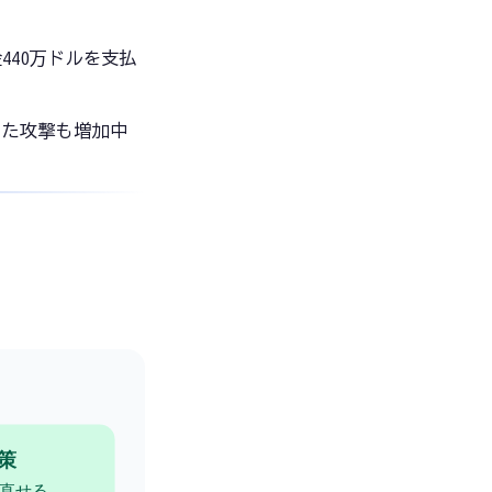
40万ドルを支払
った攻撃も増加中
対策
直せる