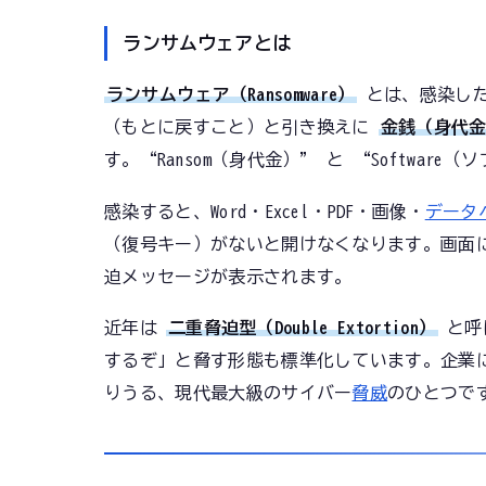
ランサムウェアとは
ランサムウェア（Ransomware）
とは、感染し
（もとに戻すこと）と引き換えに
金銭（身代
す。“Ransom（身代金）” と “Softwa
感染すると、Word・Excel・PDF・画像・
データ
（復号キー）がないと開けなくなります。画面
迫メッセージが表示されます。
近年は
二重脅迫型（Double Extortion）
と呼
するぞ」と脅す形態も標準化しています。企業
りうる、現代最大級のサイバー
脅威
のひとつで