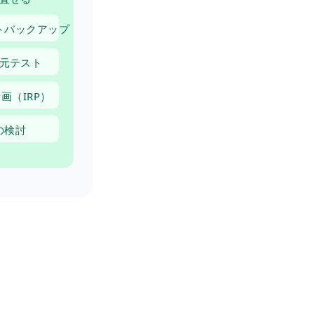
トバックアップ
元テスト
画（IRP）
の検討