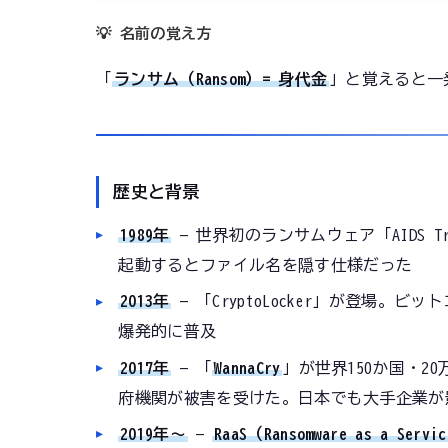
💡 名前の覚え方
「
ランサム（Ransom）= 身代金
」と覚えると一
歴史と背景
1989年
— 世界初のランサムウェア「AIDS 
起動するとファイル名を隠す仕様だった
2013年
— 「CryptoLocker」が登場
爆発的に普及
2017年
— 「
WannaCry
」が世界150か国・20
府機関が被害を受けた。日本でも大手企業が
2019年〜
—
RaaS（Ransomware as a Servi