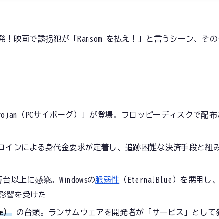
発！映画で誘拐犯が「Ransom を払え！」と言うシーン、そ
Trojan（PCサイボーグ）」が登場。フロッピーディスクで配布
。ビットコインによる身代金要求が定着し、追跡困難な決済手段と
万台以上に感染。Windowsの
脆弱性
（EternalBlue）を悪
影響を受けた
ce）
の台頭。ランサムウェアを開発者が「サービス」として