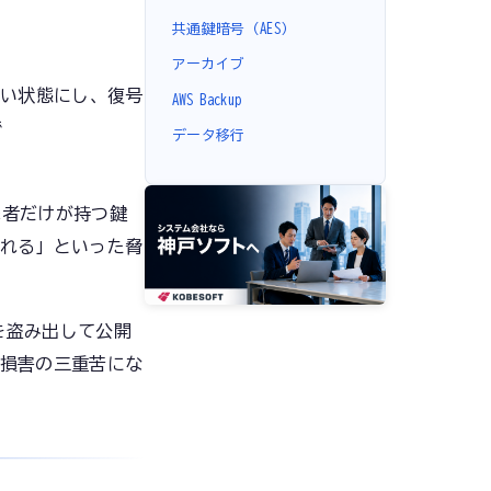
共通鍵暗号（AES）
アーカイブ
い状態にし、復号
AWS Backup
で
データ移行
撃者だけが持つ鍵
れる」といった脅
を盗み出して公開
損害の三重苦にな