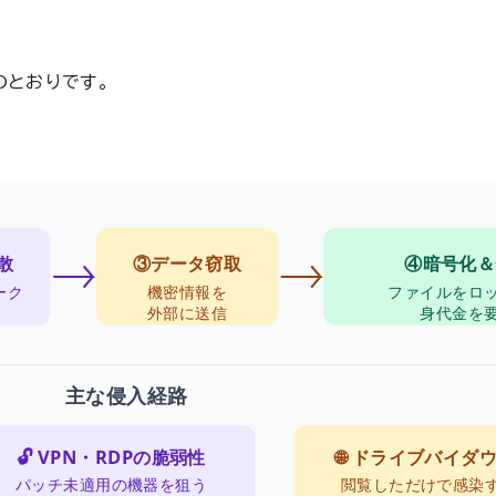
のとおりです。
散
③データ窃取
④暗号化＆
ーク
機密情報を
ファイルをロ
外部に送信
身代金を
主な侵入経路
🔓 VPN・RDPの脆弱性
🌐 ドライブバイダ
パッチ未適用の機器を狙う
閲覧しただけで感染