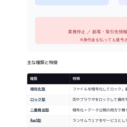
業務停止 ／ 顧客・取引先情
※身代金を払っても復号
主な種類と特徴
種類
特徴
暗号化型
ファイルを暗号化してロック。
ロック型
OSやブラウザをロックして操作
二重脅迫型
暗号化＋データ公開の両方で脅
RaaS型
ランサムウェアをサービスとし