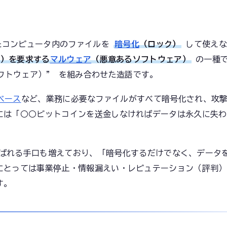
たコンピュータ内のファイルを
暗号化
（ロック）
して使えな
金）を要求する
マルウェア
（悪意あるソフトウェア）
の一種
re（ソフトウェア）” を組み合わせた造語です。
ベース
など、業務に必要なファイルがすべて暗号化され、攻
には「○○ビットコインを送金しなければデータは永久に失わ
ばれる手口も増えており、「暗号化するだけでなく、データ
にとっては事業停止・情報漏えい・レピュテーション（評判）
す。