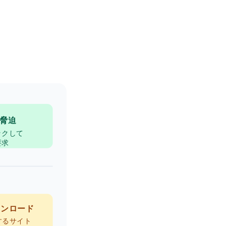
脅迫
ックして
要求
ウンロード
するサイト