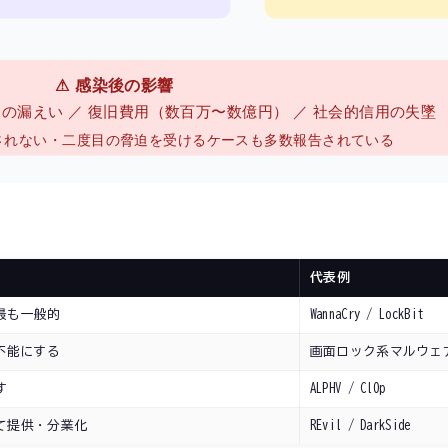
⚠️ 感染後の影響
報の漏えい ／ 復旧費用（数百万〜数億円） ／ 社会的信用の失墜
されない・二度目の脅迫を受けるケースも多数報告されている
代表例
最も一般的
WannaCry / LockBit
不能にする
画面ロック系マルウェ
す
ALPHV / Cl0p
て提供・分業化
REvil / DarkSide