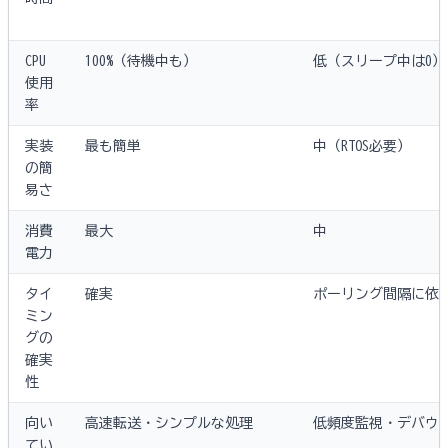
CPU
100%（待機中も）
低（スリープ中は0）
使用
率
実装
最も簡単
中（RTOS必要）
の簡
易さ
消費
最大
中
電力
タイ
確実
ポーリング間隔に依
ミン
グの
確実
性
向い
高速転送・シンプルな処理
低頻度監視・デバウ
てい