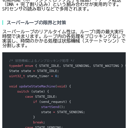
（DMA + 完了割り込み）という組み合わせが実用的です。
SPIセンサの読み取りなどで多用されます。
スーパーループの限界と対策
スーパーループのリアルタイム性は、ループ1周の最大実行
時間で決まります。ループ内の各処理をブロッキングなしで
実装し、時間のかかる処理は状態機械（ステートマシン）で
分割します。
/* 状態機械によるノンブロッキング処理 */
typedef
 enum
 { STATE_IDLE, STATE_SENDING, STATE_WAITING } S
State state 
=
 STATE_IDLE;
uint32_t
 state_timer 
=
 0
;
void
 updateStateMachine
(
void
) {
    switch
 (state) {
        case
 STATE_IDLE:
            if
 (send_request) {
                startSend
();
                state 
=
 STATE_SENDING;
            }
            break
;
        case
 STATE_SENDING: