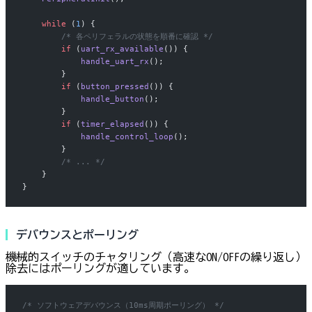
    while
 (
1
) {
        /* 各ペリフェラルの状態を順番に確認 */
        if
 (
uart_rx_available
()) {
            handle_uart_rx
();
        }
        if
 (
button_pressed
()) {
            handle_button
();
        }
        if
 (
timer_elapsed
()) {
            handle_control_loop
();
        }
        /* ... */
    }
}
デバウンスとポーリング
機械的スイッチのチャタリング（高速なON/OFFの繰り返し）
除去にはポーリングが適しています。
/* ソフトウェアデバウンス（10ms周期ポーリング） */