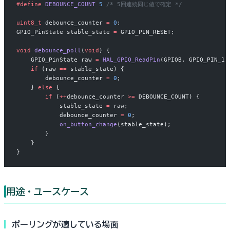
#define
 DEBOUNCE_COUNT
 5
 /* 5回連続同じ値で確定 */
uint8_t
 debounce_counter 
=
 0
;
GPIO_PinState stable_state 
=
 GPIO_PIN_RESET;
void
 debounce_poll
(
void
) {
    GPIO_PinState raw 
=
 HAL_GPIO_ReadPin
(GPIOB, GPIO_PIN_1)
    if
 (raw 
==
 stable_state) {
        debounce_counter 
=
 0
;
    } 
else
 {
        if
 (
++
debounce_counter 
>=
 DEBOUNCE_COUNT) {
            stable_state 
=
 raw;
            debounce_counter 
=
 0
;
            on_button_change
(stable_state);
        }
    }
}
用途・ユースケース
ポーリングが適している場面