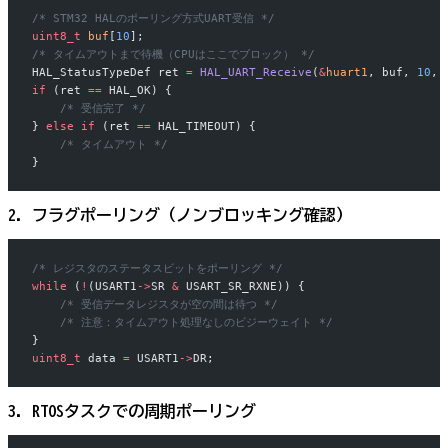
/* STM32 HALのポーリング方式UART受信 */
uint8_t
 buf
[
10
];
/* タイムアウトまで待機（CPUはここでブロック） */
HAL_StatusTypeDef ret 
=
 HAL_UART_Receive
(
&
huart1
, buf, 
10
, 
if
 (ret 
==
 HAL_OK) {
    /* 受信完了 */
} 
else
 if
 (ret 
==
 HAL_TIMEOUT) {
    /* タイムアウト */
}
2. フラグポーリング（ノンブロッキング確認）
/* レジスタのステータスビットをポーリング */
while
 (
!
(USART1
->
SR 
&
 USART_SR_RXNE)) {
    /* 受信データレジスタが空の間は待つ */
    /* 注意：タイムアウト処理なしのビジーウェイト */
}
uint8_t
 data 
=
 USART1
->
DR;
3. RTOSタスクでの周期ポーリング