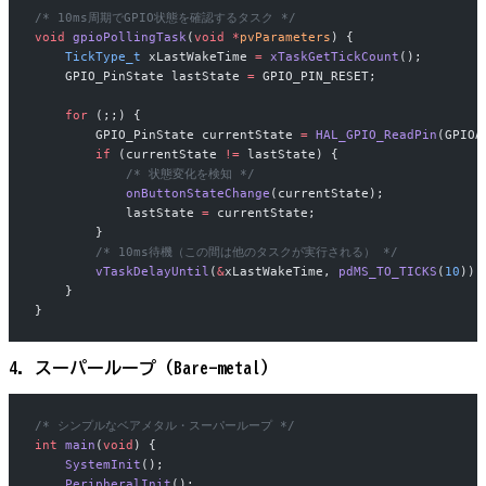
/* 10ms周期でGPIO状態を確認するタスク */
void
 gpioPollingTask
(
void
 *
pvParameters
) {
    TickType_t
 xLastWakeTime 
=
 xTaskGetTickCount
();
    GPIO_PinState lastState 
=
 GPIO_PIN_RESET;
    for
 (;;) {
        GPIO_PinState currentState 
=
 HAL_GPIO_ReadPin
(GPIOA
        if
 (currentState 
!=
 lastState) {
            /* 状態変化を検知 */
            onButtonStateChange
(currentState);
            lastState 
=
 currentState;
        }
        /* 10ms待機（この間は他のタスクが実行される） */
        vTaskDelayUntil
(
&
xLastWakeTime, 
pdMS_TO_TICKS
(
10
));
    }
}
4. スーパーループ（Bare-metal）
/* シンプルなベアメタル・スーパーループ */
int
 main
(
void
) {
    SystemInit
();
    PeripheralInit
();