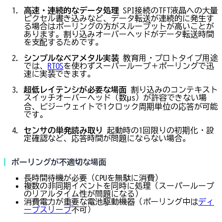
高速・連続的なデータ処理
SPI接続のTFT液晶への大量
ピクセル書き込みなど、データ転送が連続的に発生す
る場合はポーリングの方がスループットが高いことが
あります。割り込みオーバーヘッドがデータ転送時間
を支配するためです。
シンプルなベアメタル実装
教育用・プロトタイプ用途
では、
RTOS
を使わずスーパーループ＋ポーリングで迅
速に実装できます。
超低レイテンシが必要な場面
割り込みのコンテキスト
スイッチオーバーヘッド（数μs）が許容できない場
合、ビジーウェイトで1クロック周期単位の応答が可能
です。
センサの単発読み取り
起動時の1回限りの初期化・設
定確認など、応答時間が問題にならない場合。
ポーリングが不適切な場面
長時間待機が必要（CPUを無駄に消費）
複数の非同期イベントを同時に処理（スーパーループ
のリアルタイム性が問題になる）
消費電力が重要な電池駆動機器（ポーリング中は
ディ
ープスリープ
不可）