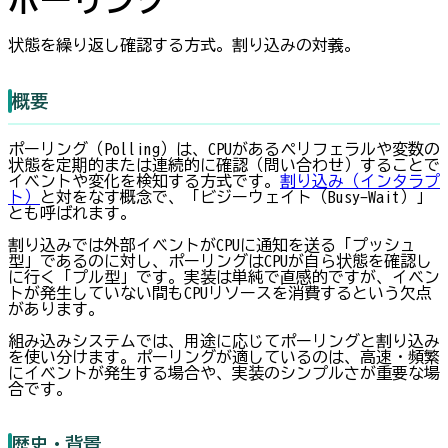
状態を繰り返し確認する方式。割り込みの対義。
概要
ポーリング（Polling）は、CPUがあるペリフェラルや変数の
状態を定期的または連続的に確認（問い合わせ）することで
イベントや変化を検知する方式です。
割り込み（インタラプ
ト）
と対をなす概念で、「ビジーウェイト（Busy-Wait）」
とも呼ばれます。
割り込みでは外部イベントがCPUに通知を送る「プッシュ
型」であるのに対し、ポーリングはCPUが自ら状態を確認し
に行く「プル型」です。実装は単純で直感的ですが、イベン
トが発生していない間もCPUリソースを消費するという欠点
があります。
組み込みシステムでは、用途に応じてポーリングと割り込み
を使い分けます。ポーリングが適しているのは、高速・頻繁
にイベントが発生する場合や、実装のシンプルさが重要な場
合です。
歴史・背景