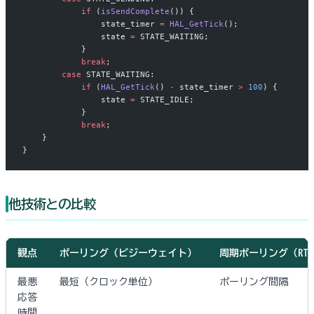
            if
 (
isSendComplete
()) {
                state_timer 
=
 HAL_GetTick
();
                state 
=
 STATE_WAITING;
            }
            break
;
        case
 STATE_WAITING:
            if
 (
HAL_GetTick
() 
-
 state_timer 
>
 100
) {
                state 
=
 STATE_IDLE;
            }
            break
;
    }
}
他技術との比較
観点
ポーリング（ビジーウェイト）
周期ポーリング（RTO
最悪
最短（クロック単位）
ポーリング間隔
応答
時間