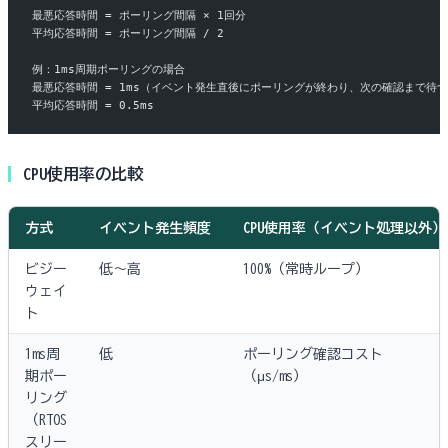
最悪応答時間 = ポーリング間隔 × 1回分
平均応答時間 = ポーリング間隔 / 2
例：1ms周期ポーリングの場合
最悪応答時間 = 1ms（イベント発生直後にポーリングが終わり、次の確認まで待
平均応答時間 = 0.5ms
CPU使用率の比較
方式
イベント発生頻度
CPU使用率（イベント処理以外）
ビジー
低〜高
100%（常時ループ）
ウェイ
ト
1ms周
低
ポーリング確認コスト
期ポー
（μs/ms）
リング
（RTOS
スリー