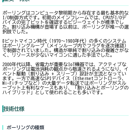
ポーリングはコンピュータ黎明期から存在する最も基本的な
I/O制御方式です。初期のメインフレームでは、CPUがI/Oデ
バイスの完了ビットを確認するビジーウェイトが標準でし
た。割り込み機構が登場する以前は、ポーリングが唯一の選
択肢でした。
8ビットマイコン時代（1970〜1980年代）の多くのシステム
はポーリングループ（メインループ内でフラグを逐次確認）
で制御されていました。構造が単純で割り込みの複雑さがな
く、リソースが少ないマイコンに適した手法でした。
2000年代以降、省電力が重要なIoT機器では、アクティブな
ポーリングは電池消耗の観点から敬遠されるようになり、イ
ベント駆動（割り込み + スリープ）設計が主流となってい
ます。一方で高速なSPIデバイス（Ethernetコントローラ、
Wi-Fiチップなど）の大量データ転送ではポーリングがスル
ープット上有利なケースもあり、「割り込みとポーリングの
ハイブリッド」として使われることも多いです。
技術仕様
ポーリングの種類