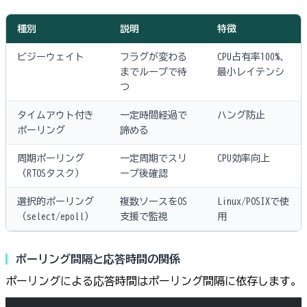
種別
説明
特徴
ビジーウェイト
フラグが変わる
CPU占有率100%、
までループで待
最小レイテンシ
つ
タイムアウト付き
一定時間経過で
ハング防止
ポーリング
諦める
周期ポーリング
一定周期でスリ
CPU効率向上
（RTOSタスク）
ープ後確認
選択的ポーリング
複数ソースをOS
Linux/POSIXで使
（select/epoll）
支援で監視
用
ポーリング間隔と応答時間の関係
ポーリングによる応答時間はポーリング間隔に依存します。