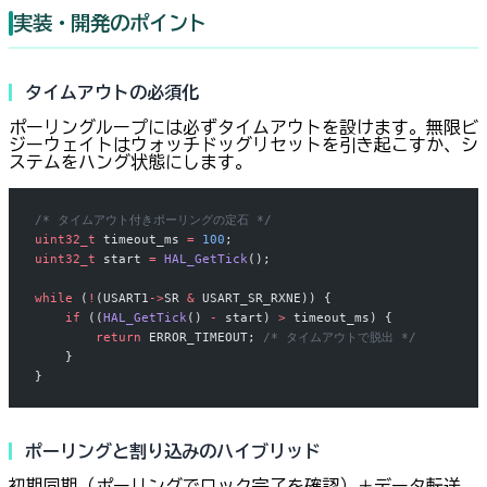
実装・開発のポイント
タイムアウトの必須化
ポーリングループには必ずタイムアウトを設けます。無限ビ
ジーウェイトはウォッチドッグリセットを引き起こすか、シ
ステムをハング状態にします。
/* タイムアウト付きポーリングの定石 */
uint32_t
 timeout_ms 
=
 100
;
uint32_t
 start 
=
 HAL_GetTick
();
while
 (
!
(USART1
->
SR 
&
 USART_SR_RXNE)) {
    if
 ((
HAL_GetTick
() 
-
 start) 
>
 timeout_ms) {
        return
 ERROR_TIMEOUT;
 /* タイムアウトで脱出 */
    }
}
ポーリングと割り込みのハイブリッド
初期同期（ポーリングでロック完了を確認）＋データ転送