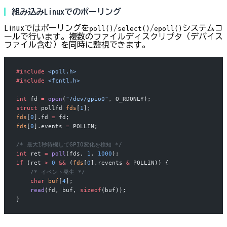
組み込みLinuxでのポーリング
Linuxではポーリングを
/
/
システムコ
poll()
select()
epoll()
ールで行います。複数のファイルディスクリプタ（デバイス
ファイル含む）を同時に監視できます。
#include
 <poll.h>
#include
 <fcntl.h>
int
 fd 
=
 open
(
"/dev/gpio0"
, O_RDONLY);
struct
 pollfd 
fds
[
1
];
fds
[
0
].fd 
=
 fd;
fds
[
0
].events 
=
 POLLIN;
/* 最大1秒待機してGPIO変化を検知 */
int
 ret 
=
 poll
(fds, 
1
, 
1000
);
if
 (ret 
>
 0
 &&
 (
fds
[
0
].revents 
&
 POLLIN)) {
    /* イベント発生 */
    char
 buf
[
4
];
    read
(fd, buf, 
sizeof
(buf));
}