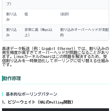
プ）
割り込
低
ほぼ0
み
割り込
非常に高（Mbps以
割り込みオーバーヘッドが支配
み
上）
的
高速データ転送（例：Gigabit Ethernet）では、割り込みの
発生頻度が高すぎてオーバーヘッドが問題になることがあり
ます。Linuxカーネルの
はこの問題を解決するため、受
NAPI
信割り込みを一時無効化してポーリングに切り替える仕組み
です。
動作原理
基本的なポーリングパターン
1. ビジーウェイト（HALの
関数）
Polling