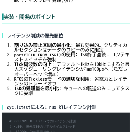
ms（ディスプレイ処理含む）
実装・開発のポイント
レイテンシ削減の優先順位
割り込み禁止区間の最小化
: 最も効果的。クリティカ
ルセクションはデータのコピーのみに限定
の使用
: ISR終了直後にコンテキ
portYIELD_FROM_ISR()
ストスイッチを強制
Tick周波数の向上
: デフォルト1kHzを10kHzにすると最
大スケジューリングレイテンシが1ms→100μsへ（ただし
オーバーヘッド増加）
RTOSのTicklessモードの適切な利用
: 省電力とレイテ
ンシのトレードオフ
ISRの処理量を最小化
: キューへの転送のみにしてタス
クに委譲
cyclictestによるLinux RTレイテンシ計測
# PREEMPT_RT Linuxでのレイテンシ計測
# -p99: 優先度99のリアルタイムスレッド
# -i1000: 1ms周期でテスト