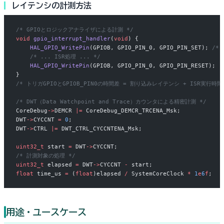
レイテンシの計測方法
/* GPIOとロジックアナライザによる計測 */
void
 gpio_interrupt_handler
(
void
) {
    HAL_GPIO_WritePin
(GPIOB, GPIO_PIN_0, GPIO_PIN_SET);
 /* 
    /* ... ISR処理 ... */
    HAL_GPIO_WritePin
(GPIOB, GPIO_PIN_0, GPIO_PIN_RESET);
}
/* トリガGPIOとGPIOB_PIN0の時間差 = 割り込みレイテンシ + ISR実行時間
/* DWT（Data Watchpoint and Trace）カウンタによる精密計測 */
CoreDebug
->
DEMCR 
|=
 CoreDebug_DEMCR_TRCENA_Msk;
DWT
->
CYCCNT 
=
 0
;
DWT
->
CTRL 
|=
 DWT_CTRL_CYCCNTENA_Msk;
uint32_t
 start 
=
 DWT
->
CYCCNT;
/* 計測対象の処理 */
uint32_t
 elapsed 
=
 DWT
->
CYCCNT 
-
 start;
float
 time_us 
=
 (
float
)elapsed 
/
 SystemCoreClock 
*
 1
e
6
f
;
用途・ユースケース