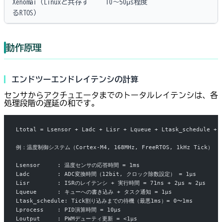
Xenomai（Linuxと共存す
10〜50μs程度
るRTOS）
動作原理
エンドツーエンドレイテンシの計算
センサからアクチュエータまでのトータルレイテンシは、各
処理段階の遅延の和です。
Ltotal = Lsensor + Ladc + Lisr + Lqueue + Ltask_schedule + 
例：温度制御システム（Cortex-M4, 168MHz, FreeRTOS, 1kHz Tick）
Lsensor     : 温度センサの応答時間 = 1ms
Ladc        : ADC変換時間（12bit, クロック除数設定） = 1μs
Lisr        : ISRのレイテンシ + 実行時間 = 71ns + 2μs ≈ 2μs
Lqueue      : キューへの書き込み + タスク通知 = 1μs
Ltask_schedule: Tick割り込みまでの待機（最悪1ms）= 0〜1ms
Lprocess    : PID演算時間 = 10μs
Loutput     : PWMデューティ更新 = <1μs