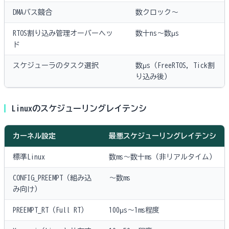
DMAバス競合
数クロック〜
RTOS割り込み管理オーバーヘッ
数十ns〜数μs
ド
スケジューラのタスク選択
数μs（FreeRTOS, Tick割
り込み後）
Linuxのスケジューリングレイテンシ
カーネル設定
最悪スケジューリングレイテンシ
標準Linux
数ms〜数十ms（非リアルタイム）
CONFIG_PREEMPT（組み込
〜数ms
み向け）
PREEMPT_RT（Full RT）
100μs〜1ms程度