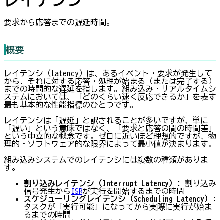
要求から応答までの遅延時間。
概要
レイテンシ（Latency）は、あるイベント・要求が発生して
から、それに対する応答・処理が始まる（または完了する）
までの時間的な遅延を指します。組み込み・リアルタイムシ
ステムにおいては、「どのくらい速く反応できるか」を表す
最も基本的な性能指標のひとつです。
レイテンシは「遅延」と訳されることが多いですが、単に
「遅い」という意味ではなく、「要求と応答の間の時間差」
という中立的な概念です。ゼロに近いほど理想的ですが、物
理的・ソフトウェア的な限界によって最小値が決まります。
組み込みシステムでのレイテンシには複数の種類がありま
す。
割り込みレイテンシ（Interrupt Latency）
: 割り込み
信号発生から
ISR
が実行を開始するまでの時間
スケジューリングレイテンシ（Scheduling Latency）
:
タスクが「実行可能」になってから実際に実行が始ま
るまでの時間