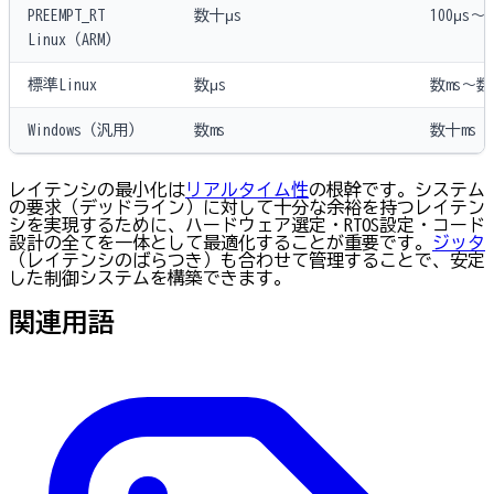
PREEMPT_RT
数十μs
100μs〜1
Linux（ARM）
標準Linux
数μs
数ms〜数
Windows（汎用）
数ms
数十ms
レイテンシの最小化は
リアルタイム性
の根幹です。システム
の要求（デッドライン）に対して十分な余裕を持つレイテン
シを実現するために、ハードウェア選定・RTOS設定・コード
設計の全てを一体として最適化することが重要です。
ジッタ
（レイテンシのばらつき）も合わせて管理することで、安定
した制御システムを構築できます。
関連用語