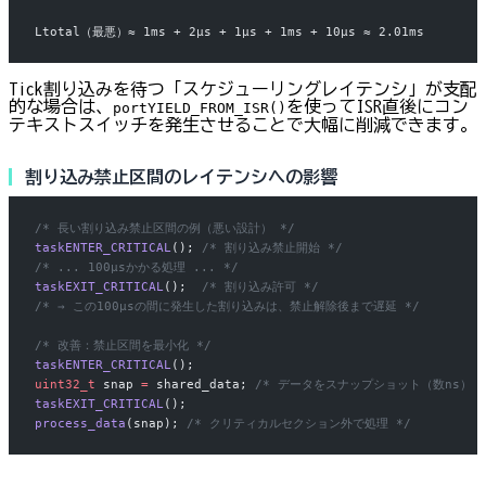
Ltotal（最悪）≈ 1ms + 2μs + 1μs + 1ms + 10μs ≈ 2.01ms
Tick割り込みを待つ「スケジューリングレイテンシ」が支配
的な場合は、
を使ってISR直後にコン
portYIELD_FROM_ISR()
テキストスイッチを発生させることで大幅に削減できます。
割り込み禁止区間のレイテンシへの影響
/* 長い割り込み禁止区間の例（悪い設計） */
taskENTER_CRITICAL
();
 /* 割り込み禁止開始 */
/* ... 100μsかかる処理 ... */
taskEXIT_CRITICAL
();
  /* 割り込み許可 */
/* → この100μsの間に発生した割り込みは、禁止解除後まで遅延 */
/* 改善：禁止区間を最小化 */
taskENTER_CRITICAL
();
uint32_t
 snap 
=
 shared_data;
 /* データをスナップショット（数ns） *
taskEXIT_CRITICAL
();
process_data
(snap);
 /* クリティカルセクション外で処理 */