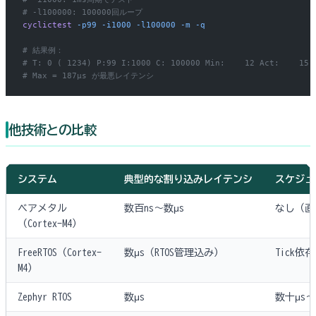
# -l100000: 100000回ループ
cyclictest
 -p99
 -i1000
 -l100000
 -m
 -q
# 結果例：
# T: 0 ( 1234) P:99 I:1000 C: 100000 Min:    12 Act:    15 
# Max = 187μs が最悪レイテンシ
他技術との比較
システム
典型的な割り込みレイテンシ
スケジュ
ベアメタル
数百ns〜数μs
なし（直
（Cortex-M4）
FreeRTOS（Cortex-
数μs（RTOS管理込み）
Tick依
M4）
Zephyr RTOS
数μs
数十μs〜