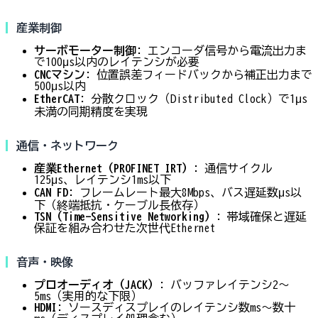
産業制御
サーボモーター制御
: エンコーダ信号から電流出力ま
で100μs以内のレイテンシが必要
CNCマシン
: 位置誤差フィードバックから補正出力まで
500μs以内
EtherCAT
: 分散クロック（Distributed Clock）で1μs
未満の同期精度を実現
通信・ネットワーク
産業Ethernet（PROFINET IRT）
: 通信サイクル
125μs、レイテンシ1ms以下
CAN FD
: フレームレート最大8Mbps、バス遅延数μs以
下（終端抵抗・ケーブル長依存）
TSN（Time-Sensitive Networking）
: 帯域確保と遅延
保証を組み合わせた次世代Ethernet
音声・映像
プロオーディオ（JACK）
: バッファレイテンシ2〜
5ms（実用的な下限）
HDMI
: ソース→ディスプレイのレイテンシ数ms〜数十