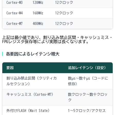
Cortex-M3
120MHz
12クロック
Cortex-M4
168MHz
12クロック
Cortex-M7
400MHz
12クロック
上記は最小値であり、割り込み禁止区間・キャッシュミス・
FPUレジスタ保存等により実際は長くなります。
各要因によるレイテンシ増大
要因
追加レイテンシ（目安）
割り込み禁止区間（クリティカ
数μs〜数十μs（コードに
ルセクション）
依存）
キャッシュミス（Cortex-M7）
数クロック〜数十クロッ
ク
外付けFLASH（Wait State）
1〜5クロック/アクセス