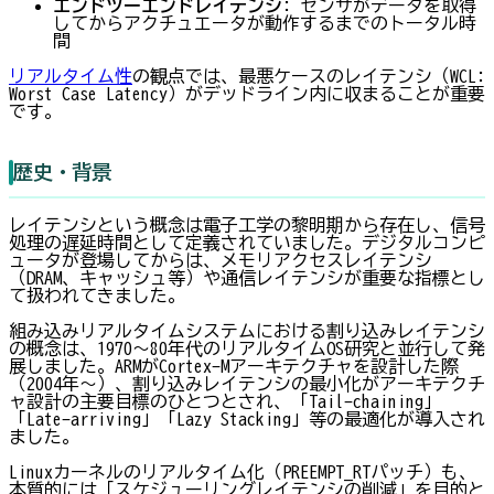
エンドツーエンドレイテンシ
: センサがデータを取得
してからアクチュエータが動作するまでのトータル時
間
リアルタイム性
の観点では、最悪ケースのレイテンシ（WCL:
Worst Case Latency）がデッドライン内に収まることが重要
です。
歴史・背景
レイテンシという概念は電子工学の黎明期から存在し、信号
処理の遅延時間として定義されていました。デジタルコンピ
ュータが登場してからは、メモリアクセスレイテンシ
（DRAM、キャッシュ等）や通信レイテンシが重要な指標とし
て扱われてきました。
組み込みリアルタイムシステムにおける割り込みレイテンシ
の概念は、1970〜80年代のリアルタイムOS研究と並行して発
展しました。ARMがCortex-Mアーキテクチャを設計した際
（2004年〜）、割り込みレイテンシの最小化がアーキテクチ
ャ設計の主要目標のひとつとされ、「Tail-chaining」
「Late-arriving」「Lazy Stacking」等の最適化が導入され
ました。
Linuxカーネルのリアルタイム化（PREEMPT_RTパッチ）も、
本質的には「スケジューリングレイテンシの削減」を目的と