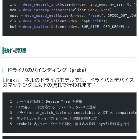
irq 
=
 devm_request_irq
(
&
client
->
dev
, irq_num, my_isr, 
0
, 
"m
mem 
=
 devm_ioremap_resource
(
&
client
->
dev
, 
&
res
);
gpio 
=
 devm_gpiod_get
(
&
client
->
dev
, 
"reset"
, GPIOD_OUT_LOW)
clk 
=
 devm_clk_get
(
&
client
->
dev
, 
"apb_pclk"
);
buf 
=
 devm_kzalloc
(
&
client
->
dev
, BUF_SIZE, GFP_KERNEL);
動作原理
ドライバのバインディング（probe）
Linuxカーネルのドライバモデルでは、ドライバとデバイス
のマッチングは以下の流れで行われます：
1. カーネル起動時に Device Tree を解析
2. DTの各ノードに対応する「デバイス」をバスに登録
3. ドライバの of_match_table の compatible と DT の compatibl
4. マッチしたらドライバの probe() 関数を呼び出す
5. probe() 内でハードウェア初期化・割り込み登録・sysfs登録等を行う