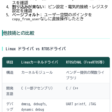
スを確認
割り込みが来ない
: ピン設定・電気的接続・レジスタ
設定を確認
ページフォルト
: ユーザー空間のポインタを
なしに直接操作したとき
copy_from_user
他技術との比較
Linux ドライバ vs RTOSドライバ
項目
Linuxカーネルドライバ
RTOSのHAL（FreeRTOS等）
構造
カーネルモジュール
ベンダー提供の関数ライ
ブラリ
開発
C（一部アセンブリ）
C / C++
言語
デバ
dmesg, debugfs,
UART printf, JTAG
ッグ
dynamic debug