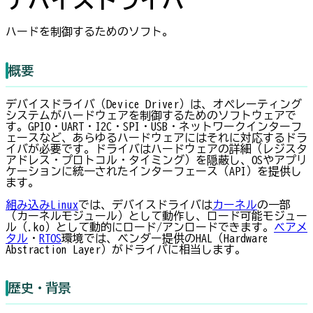
ハードを制御するためのソフト。
概要
デバイスドライバ（Device Driver）は、オペレーティング
システムがハードウェアを制御するためのソフトウェアで
す。GPIO・UART・I2C・SPI・USB・ネットワークインターフ
ェースなど、あらゆるハードウェアにはそれに対応するドラ
イバが必要です。ドライバはハードウェアの詳細（レジスタ
アドレス・プロトコル・タイミング）を隠蔽し、OSやアプリ
ケーションに統一されたインターフェース（API）を提供し
ます。
組み込みLinux
では、デバイスドライバは
カーネル
の一部
（カーネルモジュール）として動作し、ロード可能モジュー
ル（.ko）として動的にロード/アンロードできます。
ベアメ
タル
・
RTOS
環境では、ベンダー提供のHAL（Hardware
Abstraction Layer）がドライバに相当します。
歴史・背景