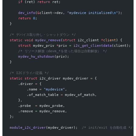
    if
 (ret) 
return
 ret;
    dev_info
(
&
client->dev, 
"mydevice initialized
\n
"
);
    return
 0
;
}
/* デバイス取り外し・シャットダウン */
static
 void
 mydev_remove
(
struct
 i2c_client 
*
client
) {
    struct
 mydev_priv 
*
priv 
=
 i2c_get_clientdata
(client);
    /* リソース解放（devm_*を使った場合は自動解放） */
    mydev_hw_shutdown
(priv);
}
/* I2Cドライバ定義 */
static
 struct
 i2c_driver mydev_driver 
=
 {
    .driver 
=
 {
        .name 
=
 "mydevice"
,
        .of_match_table 
=
 mydev_of_match,
    },
    .probe  
=
 mydev_probe,
    .remove 
=
 mydev_remove,
};
module_i2c_driver
(mydev_driver);
  /* init/exit を自動生成 */