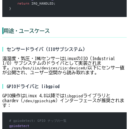
    return
 IRQ_HANDLED;
}
用途・ユースケース
センサードライバ（IIOサブシステム）
温湿度・気圧・IMUセンサーはLinuxのIIO（Industrial
I/O）サブシステムのドライバとして実装されま
す。
以下にセンサー値
/sys/bus/iio/devices/iio:device0/
が公開され、ユーザー空間から読み取れます。
GPIOドライバと libgpiod
GPIO操作はLinux 4.8以降では
ライブラリと
libgpiod
chardev（
）インターフェースが推奨されま
/dev/gpiochipN
す：
# gpiodetect: GPIO チップの一覧
gpiodetect