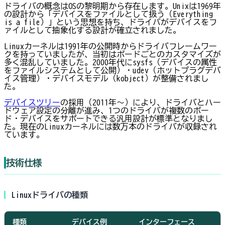
ドライバの概念はOSの黎明期から存在します。Unixは1969年
の設計から「デバイスをファイルとして扱う（Everything
is a file）」という思想を持ち、ドライバがデバイスをフ
ァイルとして抽象化する設計が確立されました。
Linuxカーネルは1991年の公開時からドライバフレームワー
クを持っていましたが、当初はボードごとのカスタマイズが
多く混乱していました。2000年代にsysfs（デバイスの属性
をファイルシステムとして公開）・udev（ホットプラグデバ
イス管理）・デバイスモデル（kobject）が整備されまし
た。
デバイスツリー
の採用（2011年〜）により、ドライバとハー
ドウェア設定の分離が進み、1つのドライバが複数のボー
ド・デバイスをサポートできる汎用設計が標準となりまし
た。現在のLinuxカーネルには数万本のドライバが収録され
ています。
技術仕様
Linuxドライバの種類
種類
デバイス例
インターフェース