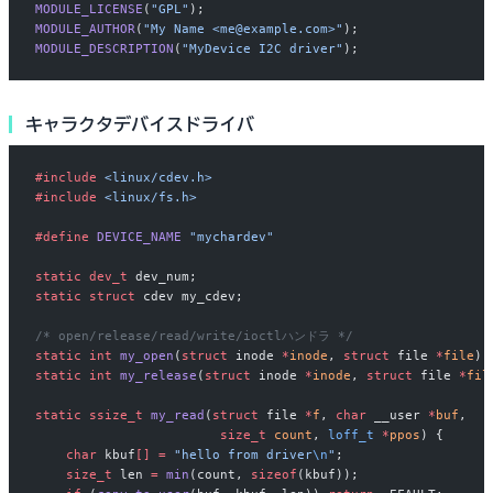
MODULE_LICENSE
(
"GPL"
);
MODULE_AUTHOR
(
"My Name <me@example.com>"
);
MODULE_DESCRIPTION
(
"MyDevice I2C driver"
);
キャラクタデバイスドライバ
#include
 <linux/cdev.h>
#include
 <linux/fs.h>
#define
 DEVICE_NAME
 "mychardev"
static
 dev_t
 dev_num;
static
 struct
 cdev my_cdev;
/* open/release/read/write/ioctlハンドラ */
static
 int
 my_open
(
struct
 inode 
*
inode
, 
struct
 file 
*
file
) 
static
 int
 my_release
(
struct
 inode 
*
inode
, 
struct
 file 
*
fil
static
 ssize_t
 my_read
(
struct
 file 
*
f
, 
char
 __user 
*
buf
,
                        size_t
 count
, 
loff_t
 *
ppos
) {
    char
 kbuf
[]
 =
 "hello from driver
\n
"
;
    size_t
 len 
=
 min
(count, 
sizeof
(kbuf));