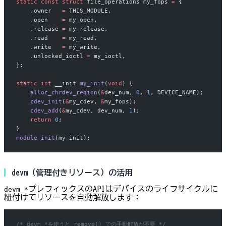
static
 const
 struct
 file_operations my_fops 
=
 {
    .owner   
=
 THIS_MODULE,
    .open    
=
 my_open,
    .release 
=
 my_release,
    .read    
=
 my_read,
    .write   
=
 my_write,
    .unlocked_ioctl 
=
 my_ioctl,
};
static
 int
 __init 
my_init
(
void
) {
    alloc_chrdev_region
(
&
dev_num, 
0
, 
1
, DEVICE_NAME);
    cdev_init
(
&
my_cdev, 
&
my_fops);
    cdev_add
(
&
my_cdev, dev_num, 
1
);
    return
 0
;
}
module_init
(my_init);
devm（管理付きリソース）の活用
プレフィックスのAPIはデバイスのライフサイクルに
devm_*
紐付けてリソースを自動解放します：
/* devm_*を使うと remove() での手動解放が不要 */