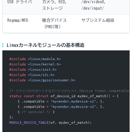
USB ドライバ
カメラ, HID,
/dev/video0,
ストレージ
/dev/input/
Regmap/MFD
複合デバイス
サブシステム経由
（PMIC等）
Linuxカーネルモジュールの基本構造
#include
 <linux/module.h>
#include
 <linux/kernel.h>
#include
 <linux/init.h>
#include
 <linux/i2c.h>
#include
 <linux/gpio/consumer.h>
/* ドライバがサポートするデバイスのリスト（Device Treeの compatible
static
 const
 struct
 of_device_id mydev_of_match
[]
 =
 {
    { .compatible 
=
 "myvendor,mydevice-v1"
, },
    { .compatible 
=
 "myvendor,mydevice-v2"
, },
    {
 /* sentinel */
 }
};
MODULE_DEVICE_TABLE
(of, mydev_of_match);