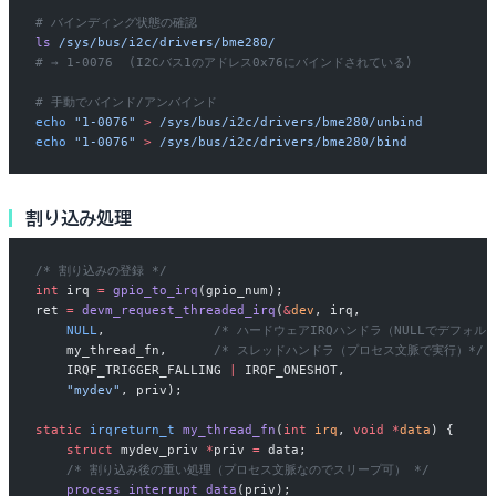
# バインディング状態の確認
ls
 /sys/bus/i2c/drivers/bme280/
# → 1-0076  (I2Cバス1のアドレス0x76にバインドされている)
# 手動でバインド/アンバインド
echo
 "1-0076"
 >
 /sys/bus/i2c/drivers/bme280/unbind
echo
 "1-0076"
 >
 /sys/bus/i2c/drivers/bme280/bind
割り込み処理
/* 割り込みの登録 */
int
 irq 
=
 gpio_to_irq
(gpio_num);
ret 
=
 devm_request_threaded_irq
(
&
dev
, irq,
    NULL
,
              /* ハードウェアIRQハンドラ（NULLでデフォル
    my_thread_fn,
      /* スレッドハンドラ（プロセス文脈で実行）*/
    IRQF_TRIGGER_FALLING 
|
 IRQF_ONESHOT,
    "mydev"
, priv);
static
 irqreturn_t
 my_thread_fn
(
int
 irq
, 
void
 *
data
) {
    struct
 mydev_priv 
*
priv 
=
 data;
    /* 割り込み後の重い処理（プロセス文脈なのでスリープ可） */
    process_interrupt_data
(priv);