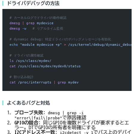
ドライバデバッグの方法
# カーネルログでドライバの動作確認
dmesg
 |
 grep
 mydevice
dmesg
 -w
   # リアルタイム監視
# dynamic debug: 特定ドライバのデバッグメッセージを有効化
echo
 "module mydevice +p"
 >
 /sys/kernel/debug/dynamic_debug
# ドライバの属性確認
ls
 /sys/class/mydev/
cat
 /sys/class/mydev/mydev0/status
# 割り込み統計
cat
 /proc/interrupts
 |
 grep
 mydev
よくあるバグと対処
プローブ失敗
:
dmesg | grep -i
で原因確認
"error\|fail\|probe"
GPIOの競合
: 同じGPIOを複数ドライバが要求するとエ
ラー。DTでGPIOの所有者を明確にする
I2Cアドレス不一致
:
でバス上のデバイ
i2cdetect -y 1