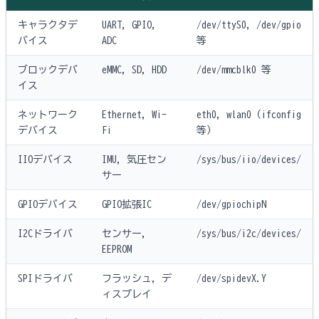
キャラクタデ
UART, GPIO,
/dev/ttyS0, /dev/gpio
バイス
ADC
等
ブロックデバ
eMMC, SD, HDD
/dev/mmcblk0 等
イス
ネットワーク
Ethernet, Wi-
eth0, wlan0（ifconfig
デバイス
Fi
等）
IIOデバイス
IMU, 気圧セン
/sys/bus/iio/devices/
サー
GPIOデバイス
GPIO拡張IC
/dev/gpiochipN
I2Cドライバ
センサー,
/sys/bus/i2c/devices/
EEPROM
SPIドライバ
フラッシュ, デ
/dev/spidevX.Y
ィスプレイ