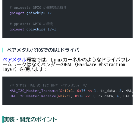
# gpioget: GPIO の状態読み取り
gpioget
 gpiochip0
 17
# gpioset: GPIO の設定
gpioset
 gpiochip0
 17=
1
ベアメタル/RTOSでのHALドライバ
ベアメタル
環境では、Linuxカーネルのようなドライバフレ
ームワークはなくベンダーのHAL（Hardware Abstraction
Layer）を使います：
/* STM32 HAL の I2C 操作（ベアメタル） */
HAL_I2C_Master_Transmit
(
&
hi2c1
, 
0x
76
 <<
 1
, tx_data, 
2
, HAL_
HAL_I2C_Master_Receive
(
&
hi2c1
, 
0x
76
 <<
 1
, rx_data, 
6
, HAL_M
実装・開発のポイント