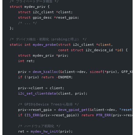
/* プライベートデータ構造 */
struct
 mydev_priv {
    struct
 i2c_client 
*
client;
    struct
 gpio_desc 
*
reset_gpio;
    /* ... */
};
/* デバイス検出・初期化（probingと呼ぶ） */
static
 int
 mydev_probe
(
struct
 i2c_client 
*
client
,
                       const
 struct
 i2c_device_id 
*
id
) {
    struct
 mydev_priv 
*
priv;
    int
 ret;
    priv 
=
 devm_kzalloc
(
&
client->dev, 
sizeof
(
*
priv), GFP_KE
    if
 (
!
priv) 
return
 -
ENOMEM;
    priv->client 
=
 client;
    i2c_set_clientdata
(client, priv);
    /* GPIOをDevice Treeから取得 */
    priv->reset_gpio 
=
 devm_gpiod_get
(
&
client->dev, 
"reset"
    if
 (
IS_ERR
(priv->reset_gpio)) 
return
 PTR_ERR
(priv->rese
    /* ハードウェア初期化 */
    ret 
=
 mydev_hw_init
(priv);