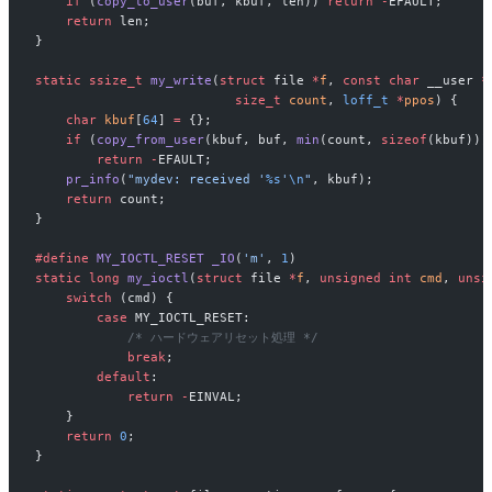
    if
 (
copy_to_user
(buf, kbuf, len)) 
return
 -
EFAULT;
    return
 len;
}
static
 ssize_t
 my_write
(
struct
 file 
*
f
, 
const
 char
 __user 
*
                          size_t
 count
, 
loff_t
 *
ppos
) {
    char
 kbuf
[
64
] 
=
 {};
    if
 (
copy_from_user
(kbuf, buf, 
min
(count, 
sizeof
(kbuf)))
        return
 -
EFAULT;
    pr_info
(
"mydev: received '
%s
'
\n
"
, kbuf);
    return
 count;
}
#define
 MY_IOCTL_RESET
 _IO
(
'm'
, 
1
)
static
 long
 my_ioctl
(
struct
 file 
*
f
, 
unsigned
 int
 cmd
, 
unsi
    switch
 (cmd) {
        case
 MY_IOCTL_RESET:
            /* ハードウェアリセット処理 */
            break
;
        default
:
            return
 -
EINVAL;
    }
    return
 0
;
}