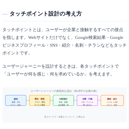
タッチポイント設計の考え方
タッチポイントとは、ユーザーが企業と接触するすべての接点
を指します。Webサイトだけでなく、Google検索結果・Google
ビジネスプロフィール・SNS・紹介・名刺・チラシなどもタッチ
ポイントです。
ユーザージャーニーを設計するときは、各タッチポイントで
「ユーザーが何を感じ・何を求めているか」を考えます。
ユーザージャーニーの典型的な流れ（BtoB中小企業の例）
認知
興味・調査
比較検討
決断・行動
継続・紹介
検索・SNS
ブログ・事例
料金・実績
CTA・フォーム
メール・LINE
口コミ・紹介
サービス概要
会社概要・声
問い合わせ
口コミ・紹介
各ステージで「必要なコンテンツ」が異なる