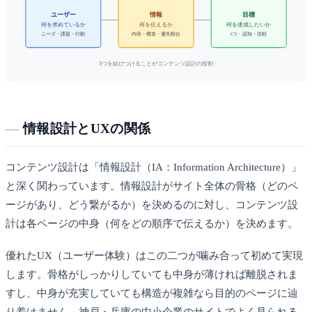
ユーザー
情報
目標
何を求めているか
何を伝えるか
何を達成したいか
ニーズ・課題・行動
内容・構造・優先順位
CV・認知・信頼
3つを結びつけることがコンテンツ設計の役割
情報設計とUXの関係
コンテンツ設計は「情報設計（IA：Information Architecture）」
と深く関わっています。情報設計がサイト全体の骨格（どのペ
ージがあり、どう繋がるか）を決めるのに対し、コンテンツ設
計は各ページの中身（何をどの順序で伝えるか）を決めます。
優れたUX（ユーザー体験）はこの二つが噛み合って初めて実現
します。骨格がしっかりしていても中身が薄ければ離脱されま
すし、中身が充実していても構造が複雑なら目的のページに辿
り着けません。神戸・兵庫の中小企業のサイトでよく見られる