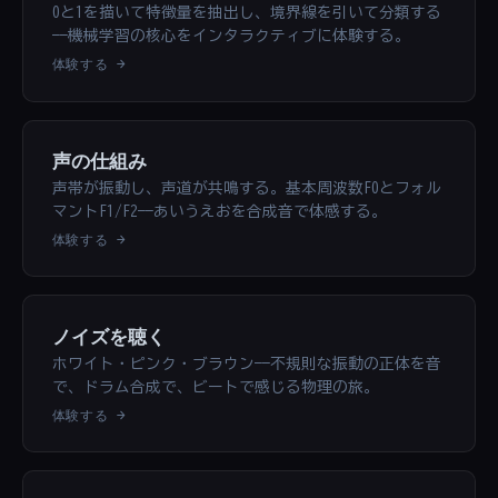
0と1を描いて特徴量を抽出し、境界線を引いて分類する
——機械学習の核心をインタラクティブに体験する。
体験する →
声の仕組み
声帯が振動し、声道が共鳴する。基本周波数F0とフォル
マントF1/F2——あいうえおを合成音で体感する。
体験する →
ノイズを聴く
ホワイト・ピンク・ブラウン——不規則な振動の正体を音
で、ドラム合成で、ビートで感じる物理の旅。
体験する →