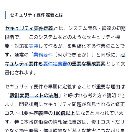
セキュリティ要件定義とは
セキュリティ要件定義
とは、システム開発・調達の初期
段階で、「このシステムをどのようなセキュリティ機
能・対策を
実装
して作るか」を明確化する作業のことで
す。通常の「
業務要件
（何ができるか）」と同様に、
セ
キュリティ要件も
要件定義書
の重要な構成要素
として文
書化されます。
セキュリティ要件を早期に定義することが重要な理由は
「
設計変更コストの法則
」と呼ばれる考え方で説明でき
ます。開発後期にセキュリティ問題が発見されると修正
コストは要件定義時の
100倍以上
になると言われていま
す。特に本番稼働後の情報漏洩事故は、修正コストだけ
でなく損害賠償・信用毀損など甚大な被害につながりま