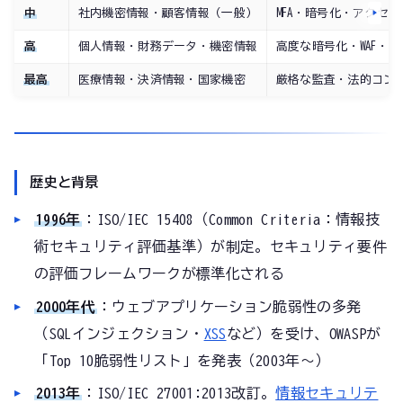
中
社内機密情報・顧客情報（一般）
MFA・暗号化・アクセ
高
個人情報・財務データ・機密情報
高度な暗号化・WAF・
ペ
最高
医療情報・決済情報・国家機密
厳格な監査・法的コンプ
歴史と背景
1996年
：ISO/IEC 15408（Common Criteria：情報技
術セキュリティ評価基準）が制定。セキュリティ要件
の評価フレームワークが標準化される
2000年代
：ウェブアプリケーション脆弱性の多発
（SQLインジェクション・
XSS
など）を受け、OWASPが
「Top 10脆弱性リスト」を発表（2003年〜）
2013年
：ISO/IEC 27001:2013改訂。
情報セキュリテ