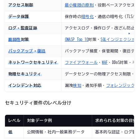
アクセス制御
最小権限の原則
・役割ベースアクセス
データ保護
保存時の
暗号化
・通信の暗号化（TLS/H
ログ・監査証跡
アクセスログ・操作ログ・改ざん防止
脆弱性
対策
OWASP Top 10
対策・
SQLインジェクショ
バックアップ
・
復旧
バックアップ頻度・保管期間・復旧テスト・
ネットワークセキュリティ
ファイアウォール
・
WAF
・DDoS対策・
物理セキュリティ
データセンターの物理アクセス制限・
インシデント対応
漏洩
検知
・通知手順・
フォレンジック
セキュリティ要件のレベル分け
レベル
対象データ例
求められる対策の目安
低
公開情報・社内一般業務データ
基本的な認証・ログ管