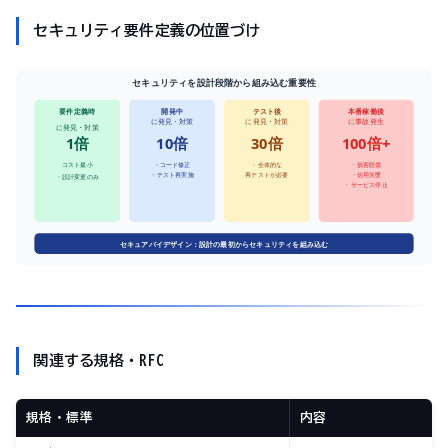
セキュリティ要件定義の位置づけ
セキュリティを設計段階から組み込む重要性
要件定義時
開発中
テスト後
本番稼働後
に発見・対策
に発見・対策
に事故発生
に発見・対策
1倍
10倍
30倍
100倍+
コスト最小
・コード修正
・全体的な
・損害賠償
・テスト再実施
再テストが必要
・信用失墜
・設計変更のみ
・サービス停止
セキュアバイデザイン：設計の最初からセキュリティを組み込む
関連する規格・RFC
規格・標準
内容