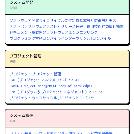
システム開発
222語
ソフトウェア開発ライフサイクル
要件定義
基本設計
詳細設計
実装
テスト（ソフトウェアテスト）
リリース
保守・運用
技術的負債
仕様書
ドキュメント駆動開発
ソフトウェアエンジニアリング
プログラミング言語
コンパイラ
インタープリタ
JITコンパイル
プロジェクト管理
70語
プロジェクト
プロジェクト管理
PMO（プロジェクトマネジメントオフィス）
PMBOK（Project Management Body of Knowledge）
P2M（プログラム＆プロジェクトマネジメント）
PRINCE2
プロジェクトライフサイクル
プロジェクトスポンサー
システム調達
71語
システム発注
ユーザー企業
ベンダー
情報システム部門
業務要件