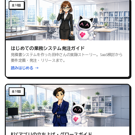
全10話
はじめての業務システム発注ガイド
見積書システムを作った田中さんの実録ストーリー。SaaS検討から
要件定義・発注・リリースまで。
読みはじめる →
全10話
B2Cアプリの立ち上げ・グロースガイド