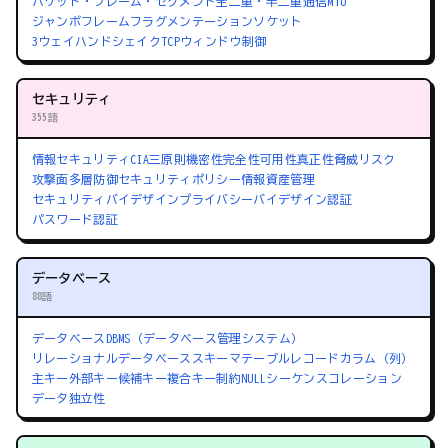
パケット・フレーム・セグメント
全二重・半二重通信
MTU
ジャンボフレーム
フラグメンテーション
ソケット
3ウェイハンドシェイク
TCPウィンドウ制御
セキュリティ
355語
情報セキュリティ
CIA三原則
機密性
完全性
可用性
真正性
脅威
リスク
攻撃面
多層防御
セキュリティポリシー
情報資産管理
セキュリティバイデザイン
プライバシーバイデザイン
認証
パスワード認証
データベース
88語
データベース
DBMS（データベース管理システム）
リレーショナルデータベース
スキーマ
テーブル
レコード
カラム（列）
主キー
外部キー
候補キー
複合キー
制約
NULL
シーケンス
コレーション
データ独立性