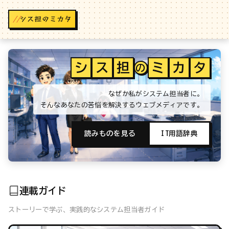
//
シ
ス
担
ミ
カ
タ
の
なぜか私がシステム担当者に。
そんなあなたの苦悩を解決するウェブメディアです。
読みものを見る
IT用語辞典
連載ガイド
ストーリーで学ぶ、実践的なシステム担当者ガイド