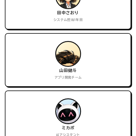
田中さおり
システム担当1年目
山田健斗
アプリ開発チーム
ミカポ
AIアシスタント