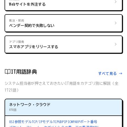
Webサイトを外注する
発注・契約
ベンダー契約で失敗しない
アプリ開発
スマホアプリをリリースする
IT用語辞典
すべて見る →
システム担当者が押さえておきたいIT用語をカテゴリ別に解説（全
1721語）
ネットワーク・クラウド
670語
OSI参照モデル
TCP/IPモデル
TCP
UDP
IP
ICMP
ARP
ポート番号