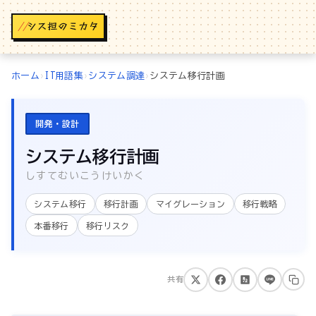
//
ホーム
›
IT用語集
›
システム調達
›
システム移行計画
開発・設計
システム移行計画
しすてむいこうけいかく
システム移行
移行計画
マイグレーション
移行戦略
本番移行
移行リスク
共有