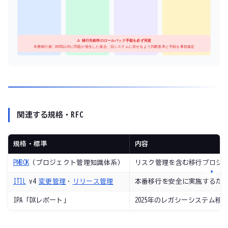
⚠️ 移行失敗時のロールバック手順を必ず用意
本番移行後〇時間以内に問題が発生した場合、旧システムに戻せるよう判断基準と手順を事前確定
関連する規格・RFC
規格・標準
内容
PMBOK
（プロジェクト管理知識体系）
リスク管理を含む移行プロジ
ITIL
v4
変更管理
・
リリース管理
本番移行を安全に実施するた
IPA「DXレポート」
2025年のレガシーシステム