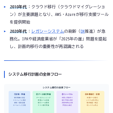
2010年代
：クラウド移行（クラウドマイグレーショ
ン）が主要課題となり、AWS・Azureが移行支援ツール
を提供開始
2020年代
：
レガシーシステム
の刷新（
DX
推進）が急
務化。IPAや経済産業省が「2025年の崖」問題を提起
し、計画的移行の重要性が再認識される
システム移行計画の全体フロー
システム移行の全体フロー
①計画・準備
②データ移行準備
③リハーサル
④本番移行・切替
移行戦略の決定
データクレンジング
本番と同条件で
本番データ移行
スケジュール策定
変換ルール定義
移行手順を演習
システム切り替え
体制・役割定義
移行ツール開発
所要時間を計測
動作確認・検証
ロールバック計画
テスト移行実施
問題点を修正
旧システム停止