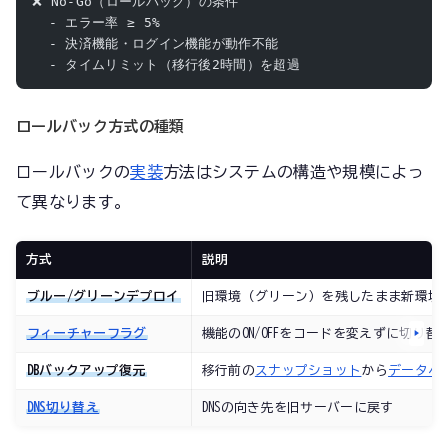
❌ No-Go（ロールバック）の条件
  - エラー率 ≥ 5%
  - 決済機能・ログイン機能が動作不能
  - タイムリミット（移行後2時間）を超過
ロールバック方式の種類
ロールバックの
実装
方法はシステムの構造や規模によっ
て異なります。
方式
説明
ブルー/グリーンデプロイ
旧環境（グリーン）を残したまま新環境
フィーチャーフラグ
機能のON/OFFをコードを変えずに切り替
DBバックアップ復元
移行前の
スナップショット
から
データベ
DNS切り替え
DNSの向き先を旧サーバーに戻す