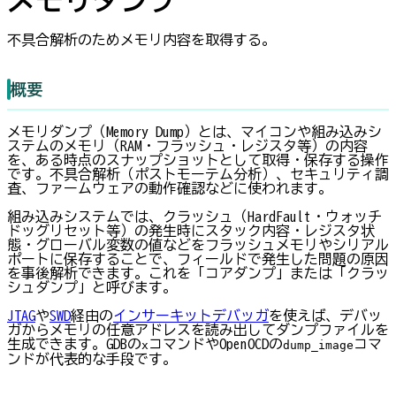
不具合解析のためメモリ内容を取得する。
概要
メモリダンプ（Memory Dump）とは、マイコンや組み込みシ
ステムのメモリ（RAM・フラッシュ・レジスタ等）の内容
を、ある時点のスナップショットとして取得・保存する操作
です。不具合解析（ポストモーテム分析）、セキュリティ調
査、ファームウェアの動作確認などに使われます。
組み込みシステムでは、クラッシュ（HardFault・ウォッチ
ドッグリセット等）の発生時にスタック内容・レジスタ状
態・グローバル変数の値などをフラッシュメモリやシリアル
ポートに保存することで、フィールドで発生した問題の原因
を事後解析できます。これを「コアダンプ」または「クラッ
シュダンプ」と呼びます。
JTAG
や
SWD
経由の
インサーキットデバッガ
を使えば、デバッ
ガからメモリの任意アドレスを読み出してダンプファイルを
生成できます。GDBの
コマンドやOpenOCDの
コマ
x
dump_image
ンドが代表的な手段です。