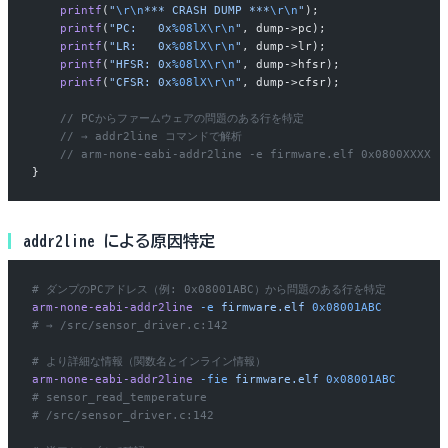
    printf
(
"
\r\n
*** CRASH DUMP ***
\r\n
"
);
    printf
(
"PC:   0x
%08lX\r\n
"
, dump->pc);
    printf
(
"LR:   0x
%08lX\r\n
"
, dump->lr);
    printf
(
"HFSR: 0x
%08lX\r\n
"
, dump->hfsr);
    printf
(
"CFSR: 0x
%08lX\r\n
"
, dump->cfsr);
    // PCからファームウェアの問題のある行を特定
    // → addr2line コマンドで解析
    // arm-none-eabi-addr2line -e firmware.elf 0x0800XXXX
}
addr2line による原因特定
# ダンプのPCアドレス（例: 0x08001ABC）から問題のある行を特定
arm-none-eabi-addr2line
 -e
 firmware.elf
 0x08001ABC
# → /src/sensor_driver.c:142
# より詳細な情報（関数名とインライン情報）
arm-none-eabi-addr2line
 -fie
 firmware.elf
 0x08001ABC
# sensor_read_temperature
# /src/sensor_driver.c:142