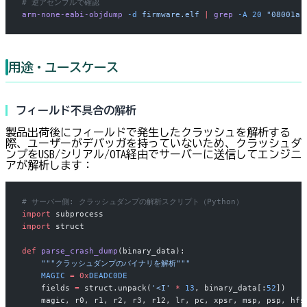
# 逆アセンブルで確認
arm-none-eabi-objdump
 -d
 firmware.elf
 |
 grep
 -A
 20
 "08001a[
用途・ユースケース
フィールド不具合の解析
製品出荷後にフィールドで発生したクラッシュを解析する
際、ユーザーがデバッガを持っていないため、クラッシュダ
ンプをUSB/シリアル/OTA経由でサーバーに送信してエンジニ
アが解析します：
# サーバー側: クラッシュダンプの解析スクリプト（Python）
import
 subprocess
import
 struct
def
 parse_crash_dump
(binary_data):
    """クラッシュダンプのバイナリを解析"""
    MAGIC
 =
 0x
DEADC0DE
    fields 
=
 struct.unpack(
'<I'
 *
 13
, binary_data[:
52
])
    magic, r0, r1, r2, r3, r12, lr, pc, xpsr, msp, psp, hfs