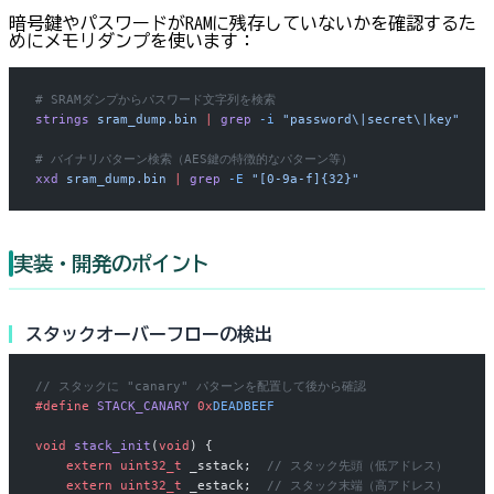
暗号鍵やパスワードがRAMに残存していないかを確認するた
めにメモリダンプを使います：
# SRAMダンプからパスワード文字列を検索
strings
 sram_dump.bin
 |
 grep
 -i
 "password\|secret\|key"
# バイナリパターン検索（AES鍵の特徴的なパターン等）
xxd
 sram_dump.bin
 |
 grep
 -E
 "[0-9a-f]{32}"
実装・開発のポイント
スタックオーバーフローの検出
// スタックに "canary" パターンを配置して後から確認
#define
 STACK_CANARY
 0x
DEADBEEF
void
 stack_init
(
void
) {
    extern
 uint32_t
 _sstack;
  // スタック先頭（低アドレス）
    extern
 uint32_t
 _estack;
  // スタック末端（高アドレス）