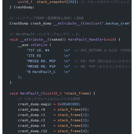
    uint8_t
  stack_snapshot
[
256
];
 // スタックのスナップショット
} CrashDump;
// バックアップSRAM（電源断後も保持）に格納
CrashDump crash_dump 
__attribute__
((
section
(
".backup_sram"
)
// HardFault ハンドラ（アセンブリ → C）
void
 __attribute__
((naked)) 
HardFault_Handler
(
void
) {
    __asm 
volatile
 (
        "TST LR, #4       
\n
"
  // EXC_RETURN の bit2 でSP判定
        "ITE EQ           
\n
"
        "MRSEQ R0, MSP    
\n
"
  // EQ: MSP（割り込みコンテキスト
        "MRSNE R0, PSP    
\n
"
  // NE: PSP（タスクコンテキスト）
        "B HardFault_C    
\n
"
    );
}
void
 HardFault_C
(
uint32_t
 *
stack_frame
) {
    // スタックフレームからレジスタを取得
    crash_dump.magic 
=
 0x
DEADC0DE
;
    crash_dump.r0    
=
 stack_frame
[
0
];
    crash_dump.r1    
=
 stack_frame
[
1
];
    crash_dump.r2    
=
 stack_frame
[
2
];
    crash_dump.r3    
=
 stack_frame
[
3
];
    crash_dump.r12   
=
 stack_frame
[
4
];