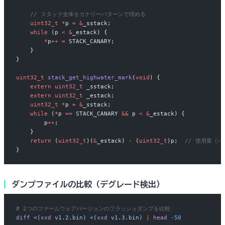
    // スタック全体をカナリーパターンで埋める
    uint32_t
 *
p 
=
 &
_sstack;
    while
 (p 
<
 &
_estack) {
        *
p
++
 =
 STACK_CANARY;
    }
}
uint32_t
 stack_get_highwater_mark
(
void
) {
    extern
 uint32_t
 _sstack;
    extern
 uint32_t
 _estack;
    uint32_t
 *
p 
=
 &
_sstack;
    while
 (
*
p 
==
 STACK_CANARY 
&&
 p 
<
 &
_estack) {
        p
++
;
    }
    return
 (
uint32_t
)(
&
_estack) 
-
 (
uint32_t
)p;
  // 使用量（
}
ダンプファイルの比較（デグレード検出）
# 2つのファームウェアバージョンのフラッシュダンプを比較
diff
 <(
xxd
 v1.2.bin)
 <(
xxd
 v1.3.bin)
 |
 head
 -50