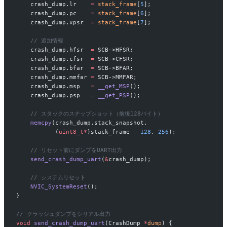
    crash_dump.lr    
=
 stack_frame
[
5
];
    crash_dump.pc    
=
 stack_frame
[
6
];
    crash_dump.xpsr  
=
 stack_frame
[
7
];
    // 追加情報
    crash_dump.hfsr  
=
 SCB->HFSR;
    crash_dump.cfsr  
=
 SCB->CFSR;
    crash_dump.bfar  
=
 SCB->BFAR;
    crash_dump.mmfar 
=
 SCB->MMFAR;
    crash_dump.msp   
=
 __get_MSP
();
    crash_dump.psp   
=
 __get_PSP
();
    // スタックのスナップショット（前後128バイト）
    memcpy
(crash_dump.stack_snapshot,
           (
uint8_t*
)stack_frame 
-
 128
, 
256
);
    // リセット前にダンプをUART出力
    send_crash_dump_uart
(
&
crash_dump);
    // システムリセット
    NVIC_SystemReset
();
}
// クラッシュダンプをシリアル出力
void
 send_crash_dump_uart
(CrashDump 
*
dump
) {