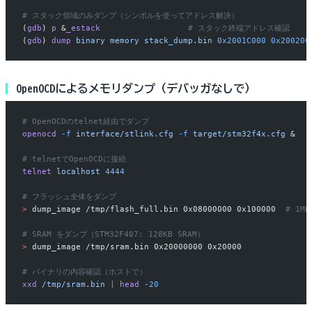
# スタック領域のみダンプ（シンボルを使ってアドレス解決）
(
gdb
) 
p
 &
_estack
                  # スタック終端アドレス確認
(
gdb
) 
dump
 binary
 memory
 stack_dump.bin
 0x2001C000
 0x200200
OpenOCDによるメモリダンプ（デバッガなしで）
# OpenOCDのtelnet経由でダンプ
openocd
 -f
 interface/stlink.cfg
 -f
 target/stm32f4x.cfg
 &
# telnetでOpenOCDに接続
telnet
 localhost
 4444
# フラッシュ全体をダンプ
>
 dump_image /tmp/flash_full.bin 0x08000000 0x100000  
# 1MB
# SRAM をダンプ（STM32F407: 128KB SRAM）
>
 dump_image /tmp/sram.bin 0x20000000 0x20000
# バイナリの内容確認（ホストで）
xxd
 /tmp/sram.bin
 |
 head
 -20