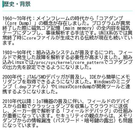
歴史・背景
1960〜70年代：メインフレームの時代から「コアダンプ
（Core Dump）」の概念が存在しました。プログラムが異常
終了した際に磁気コア記憶（main memory）の全内容を磁気
テープにダンプし、事後解析する手法です。UNIX系OSでは異
常終了時に
ファイルが生成される伝統が現在も続いてい
core
ます。
1980〜90年代：組み込みシステムが普及するにつれ、フィー
ルドで発生した故障を解析する必要性が高まりました。組み
込みLinuxでは
でコアダンプ
/proc/sys/kernel/core_pattern
の出力先を設定できるようになりました。
2000年代：JTAG/SWDデバッガが普及し、IDEから簡単にメモ
リダンプを取得できるようになりました。Windowsのミニダ
ンプ（
ファイル）やLinuxのcoredumpが開発ツールと連
.dmp
携するようになりました。
2010年代以降：IoT機器の普及に伴い、フィールドのデバイ
スから自動でクラッシュダンプを収集してクラウドに送信
し、メーカー側で解析する「フィールドデバッグ」の仕組み
が重要になっています。セキュリティの観点からは、メモリ
ダンプからの情報漏洩（パスワード・暗号鍵の露出）も問題
になっています。