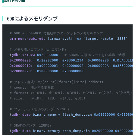
GDBによるメモリダンプ
# GDB + OpenOCD で接続中のターゲットのメモリをダンプ
arm-none-eabi-gdb
 firmware.elf
 -ex
 "target remote :3333"
# メモリ表示コマンド（x コマンド）
(
gdb
) 
x/10xw
 0x20000000
   # SRAMの先頭10ワードを16進数で表示
0x20000000:
  0x20002000
  0x08001234
  0x00000000
  0xDEADBEEF
0x20000010:
  0x00000001
  0x00000002
  0x0000000A
  0x3F800000
0x20000020:
  0x00000000
  0x00000000
# アドレス書式: x/[count][format][size] address
# count:  表示する要素数
# format: x(16進), d(10進), o(8進), t(2進), c(文字), s(文字列
# size:   b(1B), h(2B), w(4B), g(8B)
# フラッシュメモリのダンプ（512KB）
(
gdb
) 
dump
 binary
 memory
 flash_dump.bin
 0x08000000
 0x080800
# SRAMのダンプ（128KB）
(
gdb
) 
dump
 binary
 memory
 sram_dump.bin
 0x20000000
 0x2002000