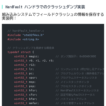
HardFault ハンドラでのクラッシュダンプ実装
組み込みシステムでフィールドクラッシュの情報を保存する
実装例：
// hardfault_handler.c
#include
 "stm32f4xx.h"
#include
 <string.h>
// クラッシュダンプを格納する構造体
typedef
 struct
 {
    uint32_t
 magic;
          // ダンプ識別子: 0xDEADC0DE
    uint32_t
 r0, r1, r2, r3;
    uint32_t
 r12;
    uint32_t
 lr;
             // リンクレジスタ（呼び出し元アドレス
    uint32_t
 pc;
             // プログラムカウンタ（例外発生アドレ
    uint32_t
 xpsr;
           // プログラムステータスレジスタ
    uint32_t
 msp;
            // メインスタックポインタ
    uint32_t
 psp;
            // プロセススタックポインタ
    uint32_t
 hfsr;
           // HardFaultステータスレジスタ
    uint32_t
 cfsr;
           // 設定可能なFaultステータス
    uint32_t
 bfar;
           // バスフォルトアドレス
    uint32_t
 mmfar;
          // メモリ管理フォルトアドレス