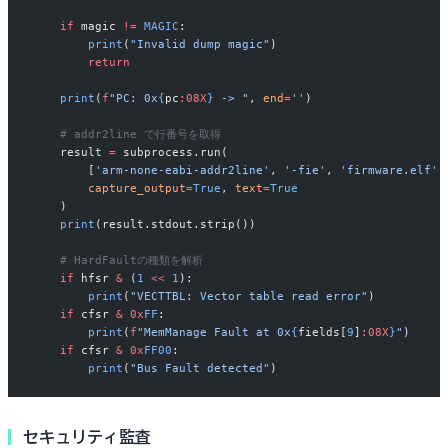
    if
 magic 
!=
 MAGIC
:
        print
(
"Invalid dump magic"
)
        return
    print
(
f
"PC: 0x
{
pc
:08X
}
 -> "
, 
end
=
''
)
    # addr2line で行番号を取得
    result 
=
 subprocess.run(
        [
'arm-none-eabi-addr2line'
, 
'-fie'
, 
'firmware.elf'
,
        capture_output
=
True
, 
text
=
True
    )
    print
(result.stdout.strip())
    # HardFaultの種類を解析
    if
 hfsr 
&
 (
1
 <<
 1
):
        print
(
"VECTTBL: Vector table read error"
)
    if
 cfsr 
&
 0x
FF
:
        print
(
f
"MemManage Fault at 0x
{
fields[
9
]
:08X
}
"
)
    if
 cfsr 
&
 0x
FF00
:
        print
(
"Bus Fault detected"
)
セキュリティ監査