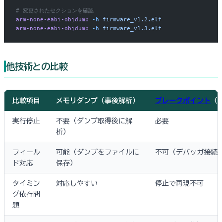
# 変更されたセクションを確認
arm-none-eabi-objdump
 -h
 firmware_v1.2.elf
arm-none-eabi-objdump
 -h
 firmware_v1.3.elf
他技術との比較
比較項目
メモリダンプ（事後解析）
ブレークポイント
（
実行停止
不要（ダンプ取得後に解
必要
析）
フィール
可能（ダンプをファイルに
不可（デバッガ接続
ド対応
保存）
タイミン
対応しやすい
停止で再現不可
グ依存問
題