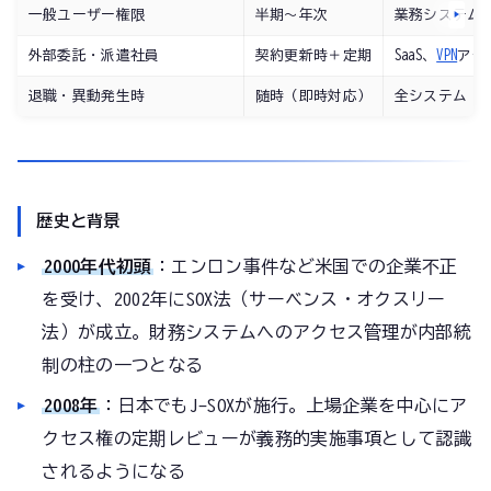
一般ユーザー権限
半期〜年次
業務システム
外部委託・派遣社員
契約更新時＋定期
SaaS、
VPN
アク
退職・異動発生時
随時（即時対応）
全システム
歴史と背景
2000年代初頭
：エンロン事件など米国での企業不正
を受け、2002年にSOX法（サーベンス・オクスリー
法）が成立。財務システムへのアクセス管理が内部統
制の柱の一つとなる
2008年
：日本でもJ-SOXが施行。上場企業を中心にア
クセス権の定期レビューが義務的実施事項として認識
されるようになる