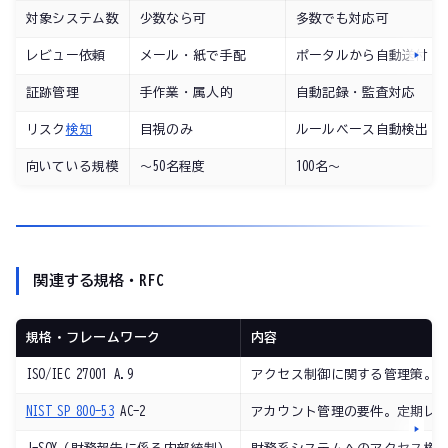
対象システム数
少数なら可
多数でも対応可
レビュー依頼
メール・紙で手配
ポータルから自動送付
証跡管理
手作業・属人的
自動記録・監査対応
リスク
検知
目視のみ
ルールベース自動検出
向いている規模
〜50名程度
100名〜
関連する規格・RFC
規格・フレームワーク
内容
ISO/IEC 27001 A.9
アクセス制御に関する管理策。
NIST SP 800-53
AC-2
アカウント管理の要件。定期レ