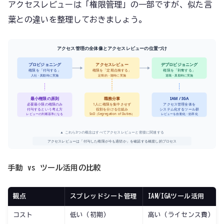
アクセスレビューは「権限管理」の一部ですが、似た言
葉との違いを整理しておきましょう。
アクセス管理の全体像とアクセスレビューの位置づけ
プロビジョニング
アクセスレビュー
デプロビジョニング
権限を「付与する」
権限を「定期点検する」
権限を「剥奪する」
入社・異動時に実施
定期的・随時に実施
退職・異動時に実施
最小権限の原則
職務分掌
IAM / IGA
必要最小限の権限のみ
1人に権限を集中させず
アクセス管理全体を
付与するという考え方
役割を分ける仕組み
システム化するツール群
レビューの判断基準になる
SoD（Segregation of Duties）
レビューを自動化・効率化
▲ これら3つの概念はすべてアクセスレビューと密接に関連する
アクセスレビューは「付与した権限が今も適切か」を確認する橋渡し的プロセス
手動 vs ツール活用の比較
観点
スプレッドシート管理
IAM/IGAツール活用
コスト
低い（初期）
高い（ライセンス費）