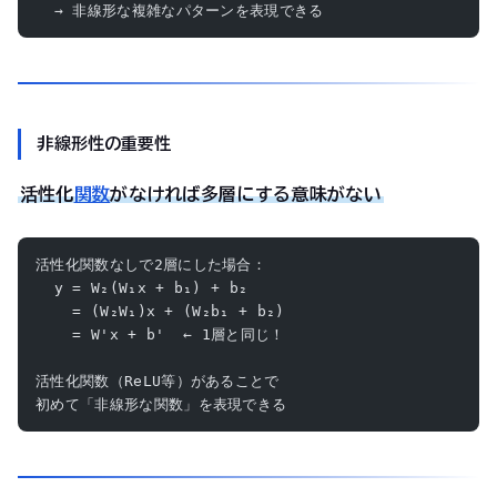
  → 非線形な複雑なパターンを表現できる
非線形性の重要性
活性化
関数
がなければ多層にする意味がない
活性化関数なしで2層にした場合：
  y = W₂(W₁x + b₁) + b₂
    = (W₂W₁)x + (W₂b₁ + b₂)
    = W'x + b'  ← 1層と同じ！
活性化関数（ReLU等）があることで
初めて「非線形な関数」を表現できる