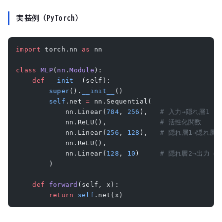
実装例（PyTorch）
import
 torch.nn 
as
 nn
class
 MLP
(
nn
.
Module
):
    def
 __init__
(self):
        super
().
__init__
()
        self
.net 
=
 nn.Sequential(
            nn.Linear(
784
, 
256
),   
# 入力→隠れ層1
            nn.ReLU(),             
# 活性化関数
            nn.Linear(
256
, 
128
),   
# 隠れ層1→隠れ層2
            nn.ReLU(),
            nn.Linear(
128
, 
10
)     
# 隠れ層2→出力（
        )
    def
 forward
(self, x):
        return
 self
.net(x)