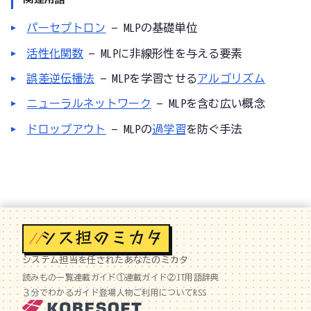
パーセプトロン
— MLPの基礎単位
活性化関数
— MLPに非線形性を与える要素
誤差逆伝播法
— MLPを学習させる
アルゴリズム
ニューラルネットワーク
— MLPを含む広い概念
ドロップアウト
— MLPの
過学習
を防ぐ手法
//
システム担当を任されたあなたのミカタ
読みもの一覧
連載ガイド①
連載ガイド②
IT用語辞典
３分でわかるガイド
登場人物
ご利用について
RSS