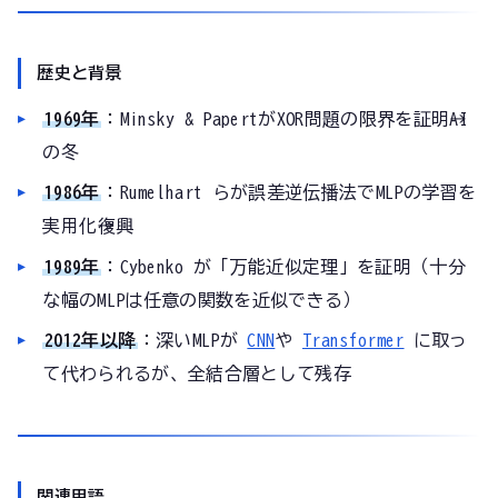
歴史と背景
1969年
：Minsky & PapertがXOR問題の限界を証明→AI
の冬
1986年
：Rumelhart らが誤差逆伝播法でMLPの学習を
実用化→復興
1989年
：Cybenko が「万能近似定理」を証明（十分
な幅のMLPは任意の関数を近似できる）
2012年以降
：深いMLPが
CNN
や
Transformer
に取っ
て代わられるが、全結合層として残存
関連用語