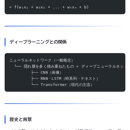
= f(w₁x₁ + w₂x₂ + ... + wₙxₙ + b)
ディープラーニングとの関係
ニューラルネットワーク（一般概念）
  └── 隠れ層を多く積み重ねたもの = ディープニューラルネット
         ├── CNN（画像）
         ├── RNN・LSTM（時系列・テキスト）
         └── Transformer（現代の主流）
歴史と背景