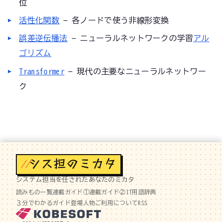
位
活性化関数
— 各ノードで使う非線形変換
誤差逆伝播法
— ニューラルネットワークの学習
アル
ゴリズム
Transformer
— 現代の主要なニューラルネットワー
ク
//
システム担当を任されたあなたのミカタ
読みもの一覧
連載ガイド①
連載ガイド②
IT用語辞典
３分でわかるガイド
登場人物
ご利用について
RSS