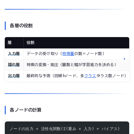
各層の役割
層
役割
入力層
データの受け取り（
特徴量
の数＝ノード数）
隠れ層
特徴の変換・抽出（層数と幅が学習能力を決める）
出力層
最終的な予測（回帰→1ノード、多
クラス
→クラス数ノード）
各ノードの計算
ノードの出力 = 活性化関数(Σ(重み × 入力) + バイアス)