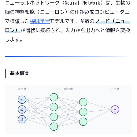
ニューラルネットワーク（Neural Network）は、生物の
脳の神経細胞（ニューロン）の仕組みをコンピュータ上
で模倣した
機械学習
モデルです。多数の
ノード（ニュー
ロン）
が層状に接続され、入力から出力へと情報を変換
します。
基本構造
入力層
隠れ層
出力層
x1
x2
y
x3