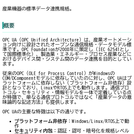
産業機器の標準データ連携規格。
概要
OPC UA（OPC Unified Architecture）は、産業オートメーシ
ョン向けに設計されたオープンな通信規格・データモデル標
準です。OPC Foundationが2008年に策定し（IEC 62541とし
て国際標準化）、製造業・エネルギー・プロセス産業などに
おけるデバイス間・システム間のデータ連携を目的としてい
ます。
従来のOPC（OLE for Process Control）がWindowsの
COM/DComponentモデルに依存していたのに対し、OPC UAはプ
ラットフォームに依存しない（プラットフォーム非依存）設
計となっており、LinuxやRTOS上でも動作します。通信プロ
トコル・セキュリティ・情報モデルを一体で定義している点
が特徴で、単なる通信プロトコルではなく「産業データの意
味論的な記述方法」も提供します。
OPC UAの主要な特徴は以下の通りです。
プラットフォーム非依存
：Windows/Linux/RTOS上で動
作
セキュリティ内包
：認証・認可・暗号化を規格レベル