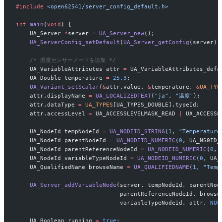
#include
 <open62541/server_config_default.h>
int
 main
(
void
) {
    UA_Server 
*
server 
=
 UA_Server_new
();
    UA_ServerConfig_setDefault
(
UA_Server_getConfig
(server))
    /* 温度センサーノードを追加 */
    UA_VariableAttributes attr 
=
 UA_VariableAttributes_defa
    UA_Double temperature 
=
 25.3
;
    UA_Variant_setScalar
(
&
attr.value, 
&
temperature, 
&
UA_TYP
    attr.displayName 
=
 UA_LOCALIZEDTEXT
(
"ja"
, 
"温度"
);
    attr.dataType 
=
 UA_TYPES
[UA_TYPES_DOUBLE].typeId;
    attr.accessLevel 
=
 UA_ACCESSLEVELMASK_READ 
|
 UA_ACCESSL
    UA_NodeId tempNodeId 
=
 UA_NODEID_STRING
(
1
, 
"Temperature
    UA_NodeId parentNodeId 
=
 UA_NODEID_NUMERIC
(
0
, UA_NS0ID_
    UA_NodeId parentReferenceNodeId 
=
 UA_NODEID_NUMERIC
(
0
, 
    UA_NodeId variableTypeNodeId 
=
 UA_NODEID_NUMERIC
(
0
, UA_
    UA_QualifiedName browseName 
=
 UA_QUALIFIEDNAME
(
1
, 
"Temp
    UA_Server_addVariableNode
(server, tempNodeId, parentNod
                              parentReferenceNodeId, browse
                              variableTypeNodeId, attr, 
NUL
    UA_Boolean running 
=
 true
;