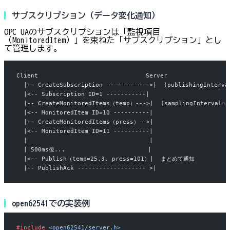
サブスクリプション（データ変化通知）
OPC UAのサブスクリプションは「監視項目
（MonitoredItem）」を束ねた「サブスクリプション」とし
て管理します。
Client                              Server
  |-- CreateSubscription ------------>|  (publishingInterva
  |<-- Subscription ID=1 -----------|
  |-- CreateMonitoredItems（temp）--->|  (samplingInterval=1
  |<-- MonitoredItem ID=10 ----------|
  |-- CreateMonitoredItems（press）-->|
  |<-- MonitoredItem ID=11 ----------|
  |                                  |
  | 500ms後...                       |
  |<-- Publish（temp=25.3, press=101）|  まとめて通知
  |-- PublishAck ------------------- >|
open62541での実装例
#include
 <open62541/server.h>