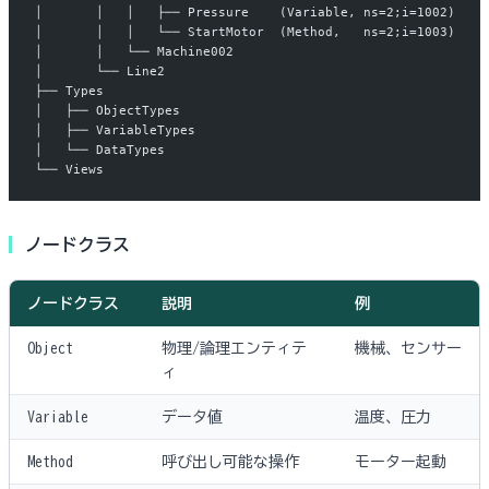
│       │   │   ├── Pressure    (Variable, ns=2;i=1002)
│       │   │   └── StartMotor  (Method,   ns=2;i=1003)
│       │   └── Machine002
│       └── Line2
├── Types
│   ├── ObjectTypes
│   ├── VariableTypes
│   └── DataTypes
└── Views
ノードクラス
ノードクラス
説明
例
Object
物理/論理エンティテ
機械、センサー
ィ
Variable
データ値
温度、圧力
Method
呼び出し可能な操作
モーター起動