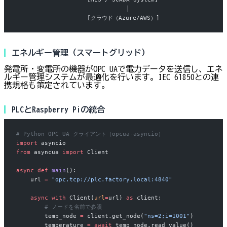
                               │
                    [クラウド（Azure/AWS）]
エネルギー管理（スマートグリッド）
発電所・変電所の機器がOPC UAで電力データを送信し、エネ
ルギー管理システムが最適化を行います。IEC 61850との連
携規格も策定されています。
PLCとRaspberry Piの統合
# Python OPC UA クライアント（opcua-asyncio）
import
 asyncio
from
 asyncua 
import
 Client
async
 def
 main
():
    url 
=
 "opc.tcp://plc.factory.local:4840"
    async
 with
 Client(
url
=
url) 
as
 client:
        # ノードを名前で参照
        temp_node 
=
 client.get_node(
"ns=2;i=1001"
)
        temperature 
=
 await
 temp_node.read_value()