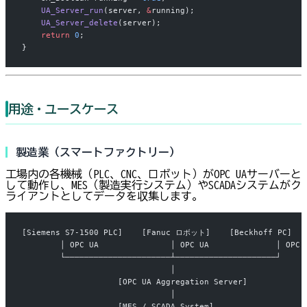
    UA_Server_run
(server, 
&
running);
    UA_Server_delete
(server);
    return
 0
;
}
用途・ユースケース
製造業（スマートファクトリー）
工場内の各機械（PLC、CNC、ロボット）がOPC UAサーバーと
して動作し、MES（製造実行システム）やSCADAシステムがク
ライアントとしてデータを収集します。
[Siemens S7-1500 PLC]    [Fanuc ロボット]    [Beckhoff PC]
        │ OPC UA               │ OPC UA              │ OPC 
        └──────────────────────┴─────────────────────┘
                               │
                    [OPC UA Aggregation Server]
                               │
                    [MES / SCADA System]