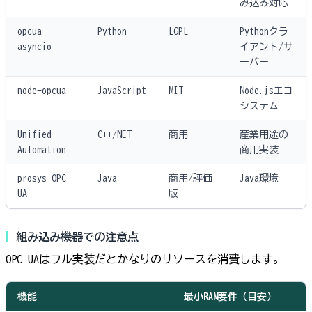
み込み対応
opcua-
Python
LGPL
Pythonクラ
asyncio
イアント/サ
ーバー
node-opcua
JavaScript
MIT
Node.jsエコ
システム
Unified
C++/NET
商用
産業用途の
Automation
商用実装
prosys OPC
Java
商用/評価
Java環境
UA
版
組み込み機器での注意点
OPC UAはフル実装だとかなりのリソースを消費します。
機能
最小RAM要件（目安）