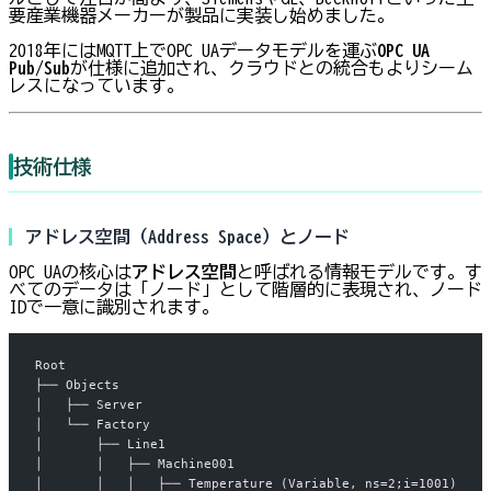
要産業機器メーカーが製品に実装し始めました。
2018年にはMQTT上でOPC UAデータモデルを運ぶ
OPC UA
Pub/Sub
が仕様に追加され、クラウドとの統合もよりシーム
レスになっています。
技術仕様
アドレス空間（Address Space）とノード
OPC UAの核心は
アドレス空間
と呼ばれる情報モデルです。す
べてのデータは「ノード」として階層的に表現され、ノード
IDで一意に識別されます。
Root
├── Objects
│   ├── Server
│   └── Factory
│       ├── Line1
│       │   ├── Machine001
│       │   │   ├── Temperature (Variable, ns=2;i=1001)