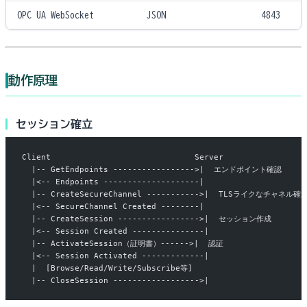
OPC UA WebSocket
JSON
4843
動作原理
セッション確立
Client                              Server
  |-- GetEndpoints ----------------->|  エンドポイント確認
  |<-- Endpoints --------------------|
  |-- CreateSecureChannel ----------->|  TLSライクなチャネル確
  |<-- SecureChannel Created --------|
  |-- CreateSession ----------------->|  セッション作成
  |<-- Session Created ---------------|
  |-- ActivateSession（証明書）------>|  認証
  |<-- Session Activated -------------|
  |  [Browse/Read/Write/Subscribe等]
  |-- CloseSession ------------------>|