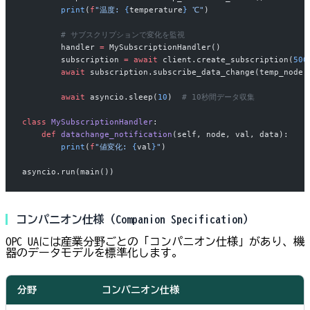
        print
(
f
"温度: 
{
temperature
}
 ℃"
)
        # サブスクリプションで変化を監視
        handler 
=
 MySubscriptionHandler()
        subscription 
=
 await
 client.create_subscription(
500
        await
 subscription.subscribe_data_change(temp_node)
        await
 asyncio.sleep(
10
)  
# 10秒間データ収集
class
 MySubscriptionHandler
:
    def
 datachange_notification
(self, node, val, data):
        print
(
f
"値変化: 
{
val
}
"
)
asyncio.run(main())
コンパニオン仕様（Companion Specification）
OPC UAには産業分野ごとの「コンパニオン仕様」があり、機
器のデータモデルを標準化します。
分野
コンパニオン仕様