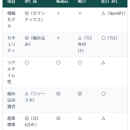
項目
OPC UA
Modbus
MQTT
REST API
情報
◎（セマン
×
×
△（OpenAPI）
モデ
ティクス）
ル
セキ
◎（組み込
×
△（TLS
○（TLS）
ュリ
み）
外付
ティ
け）
リア
○
○
○
△
ルタ
イム
性
組み
△（リソー
◎
◎
○
込み
ス大）
適合
産業
◎（IEC
◎
△
△
標準
62541）