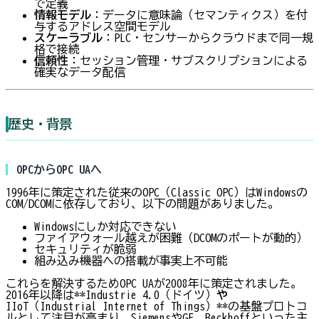
で定義
情報モデル
：データに意味論（セマンティクス）を付
与するアドレス空間モデル
スケーラブル
：PLC・センサーからクラウドまで同一規
格で接続
信頼性
：セッション管理・サブスクリプションによる
確実なデータ配信
歴史・背景
OPCからOPC UAへ
1996年に策定された従来のOPC（Classic OPC）はWindowsの
COM/DCOMに依存しており、以下の問題がありました。
Windowsにしか対応できない
ファイアウォール越えが困難（DCOMのポートが動的）
セキュリティが脆弱
組み込み機器への搭載が事実上不可能
これらを解決するためOPC UAが2008年に策定されました。
2016年以降は**Industrie 4.0（ドイツ）
や
IIoT（Industrial Internet of Things）**の基盤プロトコ
ルとして注目が高まり、SiemensやGE、Beckhoffといった主