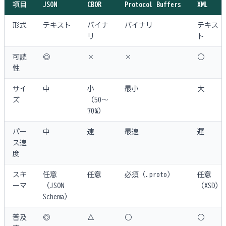
項目
JSON
CBOR
Protocol Buffers
XML
形式
テキスト
バイナ
バイナリ
テキス
リ
ト
可読
◎
×
×
○
性
サイ
中
小
最小
大
ズ
（50〜
70%）
パー
中
速
最速
遅
ス速
度
スキ
任意
任意
必須（.proto）
任意
ーマ
（JSON
（XSD）
Schema）
普及
◎
△
○
○