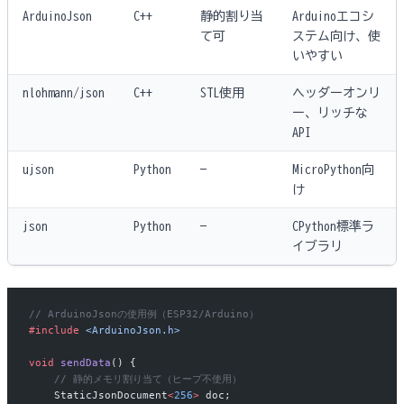
ArduinoJson
C++
静的割り当
Arduinoエコシ
て可
ステム向け、使
いやすい
nlohmann/json
C++
STL使用
ヘッダーオンリ
ー、リッチな
API
ujson
Python
—
MicroPython向
け
json
Python
—
CPython標準ラ
イブラリ
// ArduinoJsonの使用例（ESP32/Arduino）
#include
 <ArduinoJson.h>
void
 sendData
() {
    // 静的メモリ割り当て（ヒープ不使用）
    StaticJsonDocument
<
256
>
 doc;