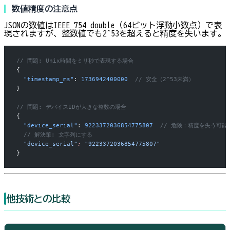
数値精度の注意点
JSONの数値はIEEE 754 double（64ビット浮動小数点）で表
現されますが、整数値でも2^53を超えると精度を失います。
// 問題: Unix時間をミリ秒で表現する場合
{
  "timestamp_ms"
: 
1736942400000
  // 安全（2^53未満）
}
// 問題: デバイスIDが大きな整数の場合
{
  "device_serial"
: 
9223372036854775807
  // 危険：精度を失う可能
  // 解決策: 文字列にする
  "device_serial"
:
 "9223372036854775807"
}
他技術との比較