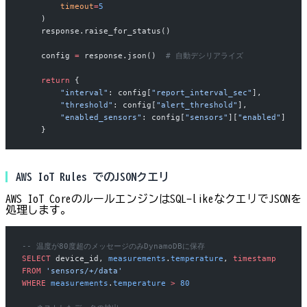
        timeout
=
5
    )
    response.raise_for_status()
    config 
=
 response.json()  
# 自動デシリアライズ
    return
 {
        "interval"
: config[
"report_interval_sec"
],
        "threshold"
: config[
"alert_threshold"
],
        "enabled_sensors"
: config[
"sensors"
][
"enabled"
]
    }
AWS IoT Rules でのJSONクエリ
AWS IoT CoreのルールエンジンはSQL-likeなクエリでJSONを
処理します。
-- 温度が80度超のメッセージのみDynamoDBに保存
SELECT
 device_id, 
measurements
.
temperature
, 
timestamp
FROM
 'sensors/+/data'
WHERE
 measurements
.
temperature
 >
 80