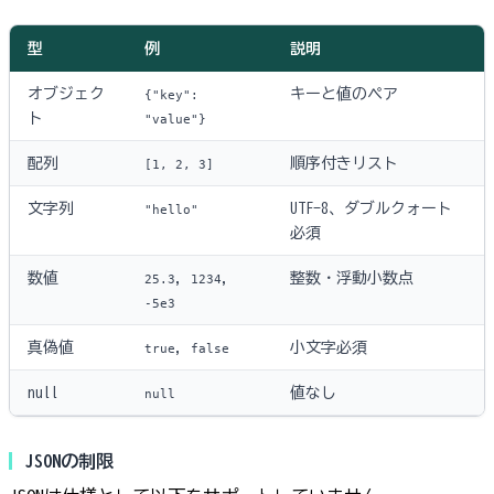
型
例
説明
オブジェク
キーと値のペア
{"key":
ト
"value"}
配列
順序付きリスト
[1, 2, 3]
文字列
UTF-8、ダブルクォート
"hello"
必須
数値
,
,
整数・浮動小数点
25.3
1234
-5e3
真偽値
,
小文字必須
true
false
null
値なし
null
JSONの制限