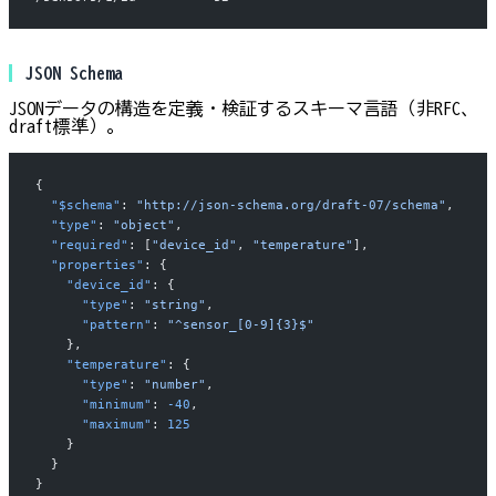
JSON Schema
JSONデータの構造を定義・検証するスキーマ言語（非RFC、
draft標準）。
{
  "$schema"
: 
"http://json-schema.org/draft-07/schema"
,
  "type"
: 
"object"
,
  "required"
: [
"device_id"
, 
"temperature"
],
  "properties"
: {
    "device_id"
: {
      "type"
: 
"string"
,
      "pattern"
: 
"^sensor_[0-9]{3}$"
    },
    "temperature"
: {
      "type"
: 
"number"
,
      "minimum"
: 
-40
,
      "maximum"
: 
125
    }
  }
}