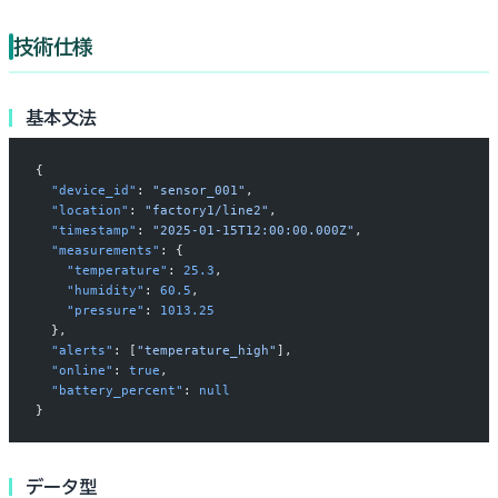
技術仕様
基本文法
{
  "device_id"
: 
"sensor_001"
,
  "location"
: 
"factory1/line2"
,
  "timestamp"
: 
"2025-01-15T12:00:00.000Z"
,
  "measurements"
: {
    "temperature"
: 
25.3
,
    "humidity"
: 
60.5
,
    "pressure"
: 
1013.25
  },
  "alerts"
: [
"temperature_high"
],
  "online"
: 
true
,
  "battery_percent"
: 
null
}
データ型