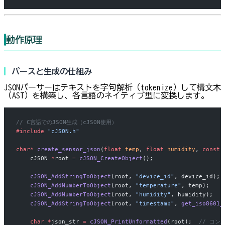
動作原理
パースと生成の仕組み
JSONパーサーはテキストを字句解析（tokenize）して構文木
（AST）を構築し、各言語のネイティブ型に変換します。
// C言語でのJSON生成（cJSON使用）
#include
 "cJSON.h"
char*
 create_sensor_json
(
float
 temp
, 
float
 humidity
, 
const
 
    cJSON 
*
root 
=
 cJSON_CreateObject
();
    cJSON_AddStringToObject
(root, 
"device_id"
, device_id);
    cJSON_AddNumberToObject
(root, 
"temperature"
, temp);
    cJSON_AddNumberToObject
(root, 
"humidity"
, humidity);
    cJSON_AddStringToObject
(root, 
"timestamp"
, 
get_iso8601_
    char
 *
json_str 
=
 cJSON_PrintUnformatted
(root);
  // コン