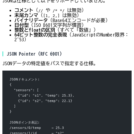
JSONは仕様として以下をサポートしていません。
コメント
（
や
は無効）
//
/* */
末尾カンマ
（
は無効）
[1, 2,]
バイナリデータ
（Base64エンコードが必要）
日付型
（ISO 8601文字列が慣習）
整数とfloatの区別
（すべて「数値」）
64ビット整数の完全表現
（JavaScriptのNumber限界：
2^53）
JSON Pointer（RFC 6901）
JSONデータの特定値をパスで指定する仕様。
JSONドキュメント:
{
  "sensors": [
    {"id": "s1", "temp": 25.3},
    {"id": "s2", "temp": 22.1}
  ]
}
JSONポインタ表記:
/sensors/0/temp     → 25.3
/sensors/1/id       → "s2"