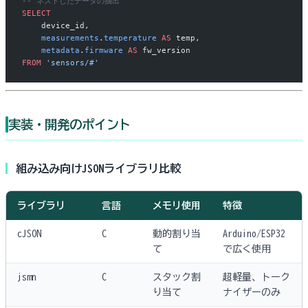
-- ネストしたデータの抽出
SELECT
    device_id,
    measurements
.
temperature
 AS
 temp,
    metadata
.
firmware
 AS
 fw_version
FROM
 'sensors/#'
実装・開発のポイント
組み込み向けJSONライブラリ比較
ライブラリ
言語
メモリ使用
特徴
cJSON
C
動的割り当
Arduino/ESP32
て
で広く使用
jsmn
C
スタック割
超軽量、トーク
り当て
ナイザーのみ