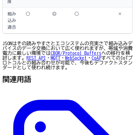
度
組み
○
◎
○
×
込み
適合
JSONはその読みやすさとエコシステムの充実さで組み込みデ
バイスのデータ交換において広く使われますが、帯域や消費
電力に厳しい環境では
CBOR/Protocol Buffers
への移行を検
討します。
REST API
・
MQTT
・
WebSocket
・
CoAP
すべてのIoTプ
ロトコルとの組み合わせが可能で、今後もデファクトスタン
ダードとして使われ続けます。
関連用語