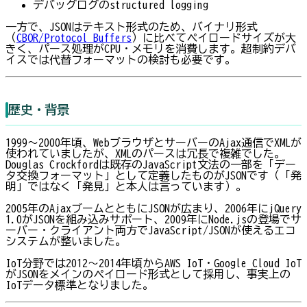
デバッグログのstructured logging
一方で、JSONはテキスト形式のため、バイナリ形式
（
CBOR/Protocol Buffers
）に比べてペイロードサイズが大
きく、パース処理がCPU・メモリを消費します。超制約デバ
イスでは代替フォーマットの検討も必要です。
歴史・背景
1999〜2000年頃、WebブラウザとサーバーのAjax通信でXMLが
使われていましたが、XMLのパースは冗長で複雑でした。
Douglas Crockfordは既存のJavaScript文法の一部を「デー
タ交換フォーマット」として定義したものがJSONです（「発
明」ではなく「発見」と本人は言っています）。
2005年のAjaxブームとともにJSONが広まり、2006年にjQuery
1.0がJSONを組み込みサポート、2009年にNode.jsの登場でサ
ーバー・クライアント両方でJavaScript/JSONが使えるエコ
システムが整いました。
IoT分野では2012〜2014年頃からAWS IoT・Google Cloud IoT
がJSONをメインのペイロード形式として採用し、事実上の
IoTデータ標準となりました。