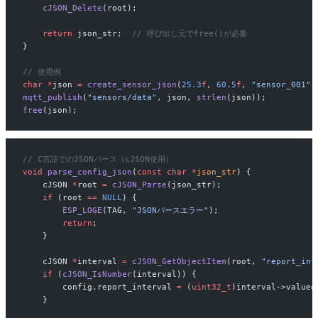
    cJSON_Delete
(root);
    return
 json_str;
  // 呼び出し元でfree()が必要
}
// 使用例
char
 *
json 
=
 create_sensor_json
(
25.3
f
, 
60.5
f
, 
"sensor_001"
)
mqtt_publish
(
"sensors/data"
, json, 
strlen
(json));
free
(json);
// C言語でのJSONパース（cJSON使用）
void
 parse_config_json
(
const
 char
 *
json_str
) {
    cJSON 
*
root 
=
 cJSON_Parse
(json_str);
    if
 (root 
==
 NULL
) {
        ESP_LOGE
(TAG, 
"JSONパースエラー"
);
        return
;
    }
    cJSON 
*
interval 
=
 cJSON_GetObjectItem
(root, 
"report_int
    if
 (
cJSON_IsNumber
(interval)) {
        config.report_interval 
=
 (
uint32_t
)interval->valued
    }