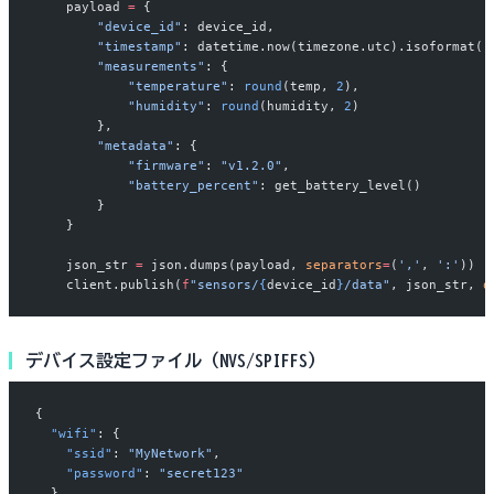
    payload 
=
 {
        "device_id"
: device_id,
        "timestamp"
: datetime.now(timezone.utc).isoformat()
        "measurements"
: {
            "temperature"
: 
round
(temp, 
2
),
            "humidity"
: 
round
(humidity, 
2
)
        },
        "metadata"
: {
            "firmware"
: 
"v1.2.0"
,
            "battery_percent"
: get_battery_level()
        }
    }
    json_str 
=
 json.dumps(payload, 
separators
=
(
','
, 
':'
))  
    client.publish(
f
"sensors/
{
device_id
}
/data"
, json_str, 
q
デバイス設定ファイル（NVS/SPIFFS）
{
  "wifi"
: {
    "ssid"
: 
"MyNetwork"
,
    "password"
: 
"secret123"
  },