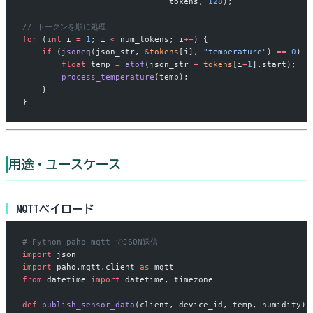
                              tokens, 
128
);
// トークンを順に処理
for
 (
int
 i 
=
 1
; i 
<
 num_tokens; i
++
) {
    if
 (
jsoneq
(json_str, 
&
tokens
[i], 
"temperature"
) 
==
 0
) {
        float
 temp 
=
 atof
(json_str 
+
 tokens
[i
+
1
].start);
        process_temperature
(temp);
    }
}
用途・ユースケース
MQTTペイロード
# Python paho-mqtt でJSON送信
import
 json
import
 paho.mqtt.client 
as
 mqtt
from
 datetime 
import
 datetime, timezone
def
 publish_sensor_data
(client, device_id, temp, humidity):