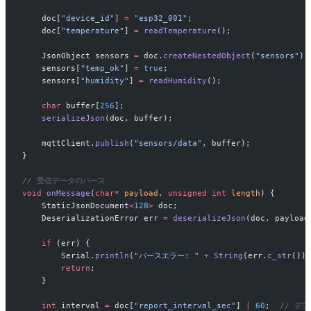
    doc[
"device_id"
] 
=
 "esp32_001"
;
    doc[
"temperature"
] 
=
 readTemperature
();
    JsonObject sensors 
=
 doc.
createNestedObject
(
"sensors"
);
    sensors[
"temp_ok"
] 
=
 true
;
    sensors[
"humidity"
] 
=
 readHumidity
();
    char
 buffer[
256
];
    serializeJson
(doc, buffer);
    mqttClient.
publish
(
"sensors/data"
, buffer);
}
// 受信データのパース
void
 onMessage
(
char*
 payload
, 
unsigned
 int
 length
) {
    StaticJsonDocument
<
128
>
 doc;
    DeserializationError err 
=
 deserializeJson
(doc, payload
    if
 (err) {
        Serial.
println
(
"パースエラー: "
 +
 String
(err.
c_str
()))
        return
;
    }
    int
 interval 
=
 doc[
"report_interval_sec"
] 
|
 60
;
  // デ