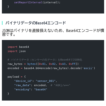
    setReportInterval
(interval);
}
バイナリデータのBase64エンコード
JSONはバイナリを直接扱えないため、Base64エンコードが慣
習です。
import
 base64
import
 json
# バイナリデータ（センサーの生データ）をBase64でJSON化
raw_bytes 
=
 bytes
([
0x
01
, 
0x
02
, 
0x
A3
, 
0x
FF
])
encoded 
=
 base64.b64encode(raw_bytes).decode(
'ascii'
)
payload 
=
 {
    "device_id"
: 
"sensor_001"
,
    "raw_data"
: encoded,  
# "AQKj/w=="
    "encoding"
: 
"base64"
}