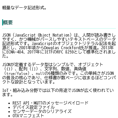
軽量なデータ記述形式。
概要
JSON（JavaScript Object Notation）は、人間が読み書きし
やすく、かつ機械がパースしやすいテキストベースのデータ
記述形式です。JavaScriptのオブジェクトリテラル記法を起
源とし、2001年頃からDouglas Crockford氏が推進。2013年
にECMA-404、2017年にIETFのRFC 8259として標準化されまし
た。
JSONが定義するデータ型はシンプルで、オブジェクト
（
）、配列（
）、文字列、数値、真偽値
{}
[]
（
/
）、
の6種類のみです。この単純さがJSON
true
false
null
の普及の核心であり、仕様書が数ページに収まるほどコンパ
クトな設計となっています。
IoT・組み込み分野では以下の用途でJSONが広く使われてい
ます。
REST API・MQTTのメッセージペイロード
デバイス設定ファイル
センサーデータのシリアライズ
OTAマニフェスト