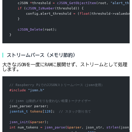
    cJSON 
*
threshold 
=
 cJSON_GetObjectItem
(root, 
"alert_thr
    if
 (
cJSON_IsNumber
(threshold)) {
        config.alert_threshold 
=
 (
float
)threshold->valuedou
    }
    cJSON_Delete
(root);
}
ストリームパース（メモリ節約）
大きなJSONを一度にRAMに展開せず、ストリームとして処理
します。
// Raspberry PiでのJJSONストリームパース（jsmn使用）
#include
 "jsmn.h"
// jsmn は動的メモリを使わない軽量トークナイザー
jsmn_parser parser;
jsmntok_t
 tokens
[
128
];
  // スタック割り当て
jsmn_init
(
&
parser
);
int
 num_tokens 
=
 jsmn_parse
(
&
parser
, json_str, 
strlen
(json_