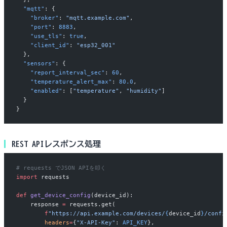
  "mqtt"
: {
    "broker"
: 
"mqtt.example.com"
,
    "port"
: 
8883
,
    "use_tls"
: 
true
,
    "client_id"
: 
"esp32_001"
  },
  "sensors"
: {
    "report_interval_sec"
: 
60
,
    "temperature_alert_max"
: 
80.0
,
    "enabled"
: [
"temperature"
, 
"humidity"
]
  }
}
REST APIレスポンス処理
# requests でJSON APIを叩く
import
 requests
def
 get_device_config
(device_id):
    response 
=
 requests.get(
        f
"https://api.example.com/devices/
{
device_id
}
/confi
        headers
=
{
"X-API-Key"
: 
API_KEY
},