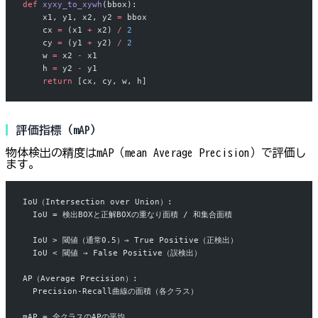
def
 xyxy_to_xywh
(bbox):
    x1, y1, x2, y2 
=
 bbox
    cx 
=
 (x1 
+
 x2) 
/
 2
    cy 
=
 (y1 
+
 y2) 
/
 2
    w 
=
 x2 
-
 x1
    h 
=
 y2 
-
 y1
    return
 [cx, cy, w, h]
評価指標（mAP）
物体検出の精度はmAP（mean Average Precision）で評価し
ます。
IoU（Intersection over Union）:
  IoU = 検出BOXと正解BOXの重なり面積 / 和集合面積
  IoU > 閾値（通常0.5）→ True Positive（正検出）
  IoU < 閾値 → False Positive（誤検出）
AP（Average Precision）:
  Precision-Recall曲線の面積（各クラス）
mAP = 全クラスのAPの平均