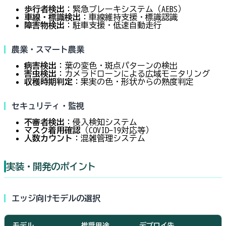
歩行者検出
：緊急ブレーキシステム（AEBS）
車線・標識検出
：車線維持支援・標識認識
障害物検出
：駐車支援・低速自動走行
農業・スマート農業
病害検出
：葉の変色・斑点パターンの検出
害虫検出
：カメラドローンによる広域モニタリング
収穫時期判定
：果実の色・形状からの熟度判定
セキュリティ・監視
不審者検出
：侵入検知システム
マスク着用確認
（COVID-19対応等）
人数カウント
：混雑管理システム
実装・開発のポイント
エッジ向けモデルの選択
モデル
推奨用途
デプロイ先