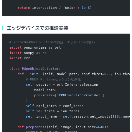
    return
 intersection 
/
 (union 
+
 1e-6
)
エッジデバイスでの推論実装
# YOLOv8をONNX Runtimeで推論（エッジLinux向け）
import
 onnxruntime 
as
 ort
import
 numpy 
as
 np
import
 cv2
class
 EdgeObjectDetector
:
    def
 __init__
(self, model_path, conf_thres
=
0.5
, iou_thre
        # ONNX Runtimeセッション初期化
        self
.session 
=
 ort.InferenceSession(
            model_path,
            providers
=
[
'CPUExecutionProvider'
]
        )
        self
.conf_thres 
=
 conf_thres
        self
.iou_thres 
=
 iou_thres
        self
.input_name 
=
 self
.session.get_inputs()[
0
].name
    def
 preprocess
(self, image, input_size
=
640
):