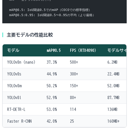
mAP@0.5: IoU閾値0.5でのmAP（COCOでの標準指標）
mAP@0.5:0.95: IoU閾値0.5〜0.95の平均（より厳格）
主要モデルの性能比較
モデル
mAP@0.5
FPS（RTX4090）
モデルサイ
YOLOv8n（nano）
37.3%
500+
6.2MB
YOLOv8s
44.9%
300+
22.4MB
YOLOv8m
50.2%
150+
52.0MB
YOLOv8l
52.9%
80+
87.7MB
RT-DETR-L
53.0%
114
136MB
Faster R-CNN
42.0%
25
160MB+