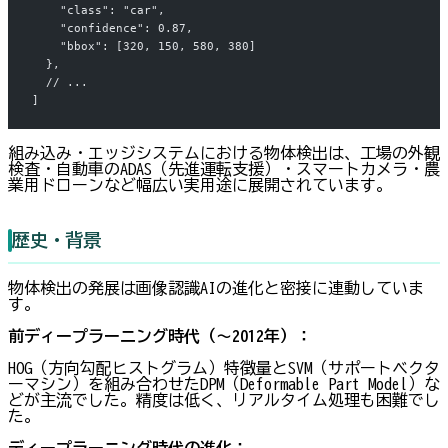
    "class": "car",
    "confidence": 0.87,
    "bbox": [320, 150, 580, 380]
  },
  // ...
]
組み込み・エッジシステムにおける物体検出は、工場の外観
検査・自動車のADAS（先進運転支援）・スマートカメラ・農
業用ドローンなど幅広い実用途に展開されています。
歴史・背景
物体検出の発展は画像認識AIの進化と密接に連動していま
す。
前ディープラーニング時代（〜2012年）：
HOG（方向勾配ヒストグラム）特徴量とSVM（サポートベクタ
ーマシン）を組み合わせたDPM（Deformable Part Model）な
どが主流でした。精度は低く、リアルタイム処理も困難でし
た。