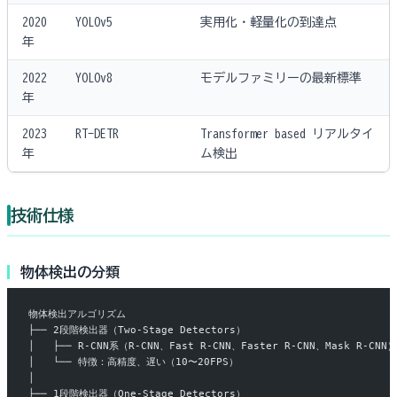
2020
YOLOv5
実用化・軽量化の到達点
年
2022
YOLOv8
モデルファミリーの最新標準
年
2023
RT-DETR
Transformer based リアルタイ
年
ム検出
技術仕様
物体検出の分類
物体検出アルゴリズム
├── 2段階検出器（Two-Stage Detectors）
│   ├── R-CNN系（R-CNN、Fast R-CNN、Faster R-CNN、Mask R-CNN）
│   └── 特徴：高精度、遅い（10〜20FPS）
│
├── 1段階検出器（One-Stage Detectors）