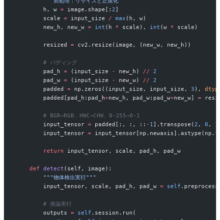
        """前処理：リサイズと正規化"""
        h, w 
=
 image.shape[:
2
]
        scale 
=
 input_size 
/
 max
(h, w)
        new_h, new_w 
=
 int
(h 
*
 scale), 
int
(w 
*
 scale)
        resized 
=
 cv2.resize(image, (new_w, new_h))
        # パディング
        pad_h 
=
 (input_size 
-
 new_h) 
//
 2
        pad_w 
=
 (input_size 
-
 new_w) 
//
 2
        padded 
=
 np.zeros((input_size, input_size, 
3
), 
dtyp
        padded[pad_h:pad_h
+
new_h, pad_w:pad_w
+
new_w] 
=
 resi
        # BGR→RGB、HWC→CHW、0-255→0-1
        input_tensor 
=
 padded[:, :, ::
-
1
].transpose(
2
, 
0
, 
1
        input_tensor 
=
 input_tensor[np.newaxis].astype(np.f
        return
 input_tensor, scale, pad_h, pad_w
    def
 detect
(self, image):
        """物体検出実行"""
        input_tensor, scale, pad_h, pad_w 
=
 self
.preprocess
        # 推論実行
        outputs 
=
 self
.session.run(