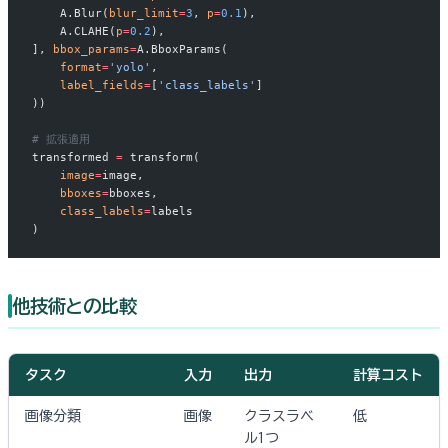
    A.Blur(
blur_limit
=
3
, 
p
=
0.1
),
    A.CLAHE(
p
=
0.2
),
], 
bbox_params
=
A.BboxParams(
    format
=
'yolo'
,
    label_fields
=
[
'class_labels'
]
))
# 拡張適用
transformed 
=
 transform(
    image
=
image,
    bboxes
=
bboxes,
    class_labels
=
labels
)
他技術との比較
タスク
入力
出力
計算コスト
画像分類
画像
クラスラベ
低
ル1つ