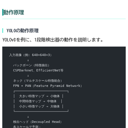
動作原理
YOLOの動作原理
YOLOv8を例に、1段階検出器の動作を説明します。
入力画像（例: 640×640×3）
         ↓
  バックボーン（特徴抽出）
  CSPDarknet、EfficientNet等
         ↓
  ネック（マルチスケール特徴統合）
  FPN + PAN（Feature Pyramid Network）
  ┌──────────────────────────┐
  │  大きい特徴マップ → 小物体 │
  │  中間特徴マップ → 中物体  │
  │  小さい特徴マップ → 大物体 │
  └──────────────────────────┘
         ↓
  検出ヘッド（Decoupled Head）
  各スケールで予測：