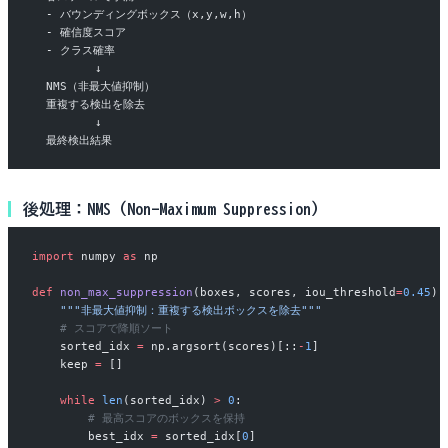
  - バウンディングボックス（x,y,w,h）
  - 確信度スコア
  - クラス確率
         ↓
  NMS（非最大値抑制）
  重複する検出を除去
         ↓
  最終検出結果
後処理：NMS（Non-Maximum Suppression）
import
 numpy 
as
 np
def
 non_max_suppression
(boxes, scores, iou_threshold
=
0.45
):
    """非最大値抑制：重複する検出ボックスを除去"""
    # スコアで降順ソート
    sorted_idx 
=
 np.argsort(scores)[::
-
1
]
    keep 
=
 []
    while
 len
(sorted_idx) 
>
 0
:
        # 最高スコアのボックスを保持
        best_idx 
=
 sorted_idx[
0
]