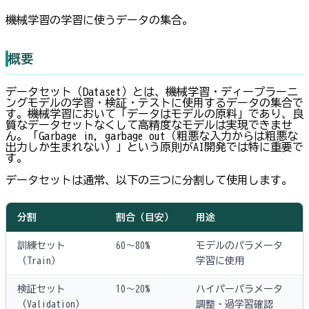
機械学習の学習に使うデータの集合。
概要
データセット（Dataset）とは、機械学習・ディープラーニ
ングモデルの学習・検証・テストに使用するデータの集合で
す。機械学習において「データはモデルの原料」であり、良
質なデータセットなくして高精度なモデルは実現できませ
ん。「Garbage in, garbage out（粗悪な入力からは粗悪な
出力しか生まれない）」という原則がAI開発では特に重要で
す。
データセットは通常、以下の三つに分割して使用します。
分割
割合（目安）
用途
訓練セット
60〜80%
モデルのパラメータ
（Train）
学習に使用
検証セット
10〜20%
ハイパーパラメータ
（Validation）
調整・過学習確認