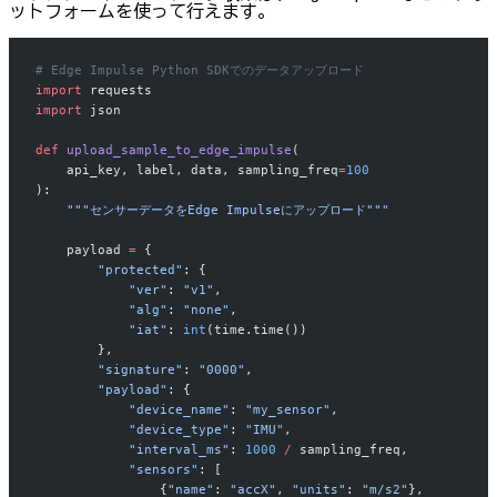
ットフォームを使って行えます。
# Edge Impulse Python SDKでのデータアップロード
import
 requests
import
 json
def
 upload_sample_to_edge_impulse
(
    api_key, label, data, sampling_freq
=
100
):
    """センサーデータをEdge Impulseにアップロード"""
    payload 
=
 {
        "protected"
: {
            "ver"
: 
"v1"
,
            "alg"
: 
"none"
,
            "iat"
: 
int
(time.time())
        },
        "signature"
: 
"0000"
,
        "payload"
: {
            "device_name"
: 
"my_sensor"
,
            "device_type"
: 
"IMU"
,
            "interval_ms"
: 
1000
 /
 sampling_freq,
            "sensors"
: [
                {
"name"
: 
"accX"
, 
"units"
: 
"m/s2"
},