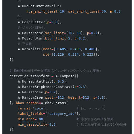
    ),
    A.HueSaturationValue(
        hue_shift_limit
=
10
, 
sat_shift_limit
=
30
, 
p
=
0.3
    ),
    A.ColorJitter(
p
=
0.3
),
    # ノイズ・ぼかし
    A.GaussNoise(
var_limit
=
(
10
, 
50
), 
p
=
0.2
),
    A.MotionBlur(
blur_limit
=
5
, 
p
=
0.2
),
    # 正規化
    A.Normalize(
mean
=
[
0.485
, 
0.456
, 
0.406
],
                std
=
[
0.229
, 
0.224
, 
0.225
]),
])
# 物体検出向けデータ拡張（バウンディングボックスも変換）
detection_transform 
=
 A.Compose([
    A.HorizontalFlip(
p
=
0.5
),
    A.RandomBrightnessContrast(
p
=
0.3
),
    A.GaussNoise(
p
=
0.2
),
    A.RandomCrop(
width
=
512
, 
height
=
512
, 
p
=
0.5
),
], 
bbox_params
=
A.BboxParams(
    format
=
'coco'
,              
# [x, y, w, h]
    label_fields
=
[
'category_ids'
],
    min_area
=
100
,               
# 小さすぎるBOXを除外
    min_visibility
=
0.5
          # 見切れが半分以上のBOXを除外
))