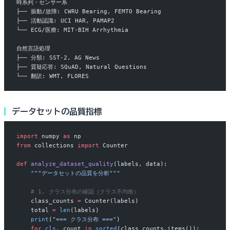
時系列・センサー系
├── 振動/故障: CWRU Bearing, FEMTO Bearing
├── 活動認識: UCI HAR, PAMAP2
└── ECG/医療: MIT-BIH Arrhythmia
自然言語処理
├── 分類: SST-2, AG News
├── 質疑応答: SQuAD, Natural Questions
└── 翻訳: WMT, FLORES
データセットの品質指標
import
 numpy 
as
 np
from
 collections 
import
 Counter
def
 analyze_dataset_quality
(labels, data):
    """データセットの品質を分析"""
    # 1. クラス分布の確認（クラス不均衡）
    class_counts 
=
 Counter(labels)
    total 
=
 len
(labels)
    print
(
"=== クラス分布 ==="
)
    for
 cls
, count 
in
 sorted
(class_counts.items()):