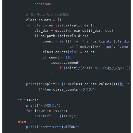
            continue
        # 各クラスのサンプル数確認
        class_counts 
=
 {}
        for
 cls
 in
 os.listdir(split_dir):
            cls_dir 
=
 os.path.join(split_dir, 
cls
)
            if
 os.path.isdir(cls_dir):
                count 
=
 len
([f 
for
 f 
in
 os.listdir(cls_dir)
                             if
 f.endswith((
'.jpg'
, 
'.png'
)
                class_counts[
cls
] 
=
 count
                if
 count 
<
 10
:
                    issues.append(
                        f
"
{
split
}
/
{cls}
: サンプル数が少ない (
{
c
                    )
        print
(
f
"
{
split
}
: 
{sum
(class_counts.values())
}
枚, "
              f
"
{len
(class_counts)
}
クラス"
)
    if
 issues:
        print
(
"
\n
問題点:"
)
        for
 issue 
in
 issues:
            print
(
f
"  - 
{
issue
}
"
)
    else
:
        print
(
"
\n
データセット検証OK"
)