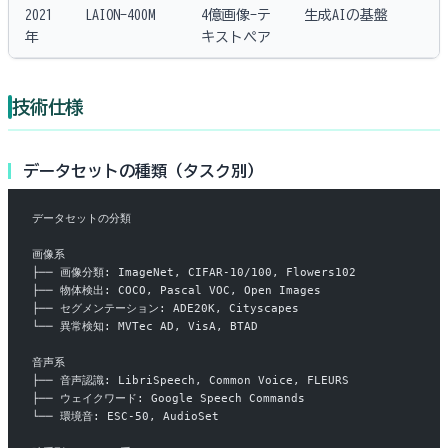
2021
LAION-400M
4億画像-テ
生成AIの基盤
年
キストペア
技術仕様
データセットの種類（タスク別）
データセットの分類
画像系
├── 画像分類: ImageNet, CIFAR-10/100, Flowers102
├── 物体検出: COCO, Pascal VOC, Open Images
├── セグメンテーション: ADE20K, Cityscapes
└── 異常検知: MVTec AD, VisA, BTAD
音声系
├── 音声認識: LibriSpeech, Common Voice, FLEURS
├── ウェイクワード: Google Speech Commands
└── 環境音: ESC-50, AudioSet