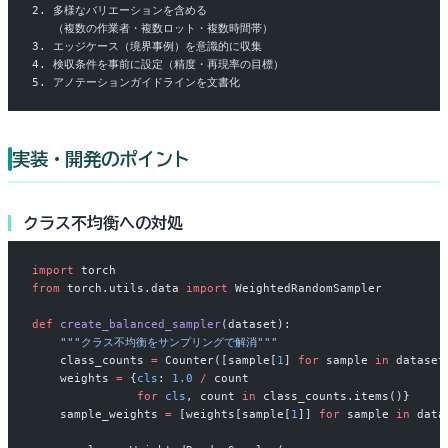
2. 多様なバリエーションを含める
   （複数の作業者・複数ロット・複数時間帯）
3. エッジケース（境界事例）を意識的に収集
4. 検収条件を事前に設定（精度・再現率の目標）
5. アノテーションガイドラインを文書化
実装・開発のポイント
クラス不均衡への対処
import
 torch
from
 torch.utils.data 
import
 WeightedRandomSampler
def
 create_balanced_sampler
(dataset):
    """クラス不均衡をサンプリングで解消"""
    class_counts 
=
 Counter([sample[
1
] 
for
 sample 
in
 dataset
    weights 
=
 {
cls
: 
1.0
 /
 count 
               for
 cls
, count 
in
 class_counts.items()}
    sample_weights 
=
 [weights[sample[
1
]] 
for
 sample 
in
 data