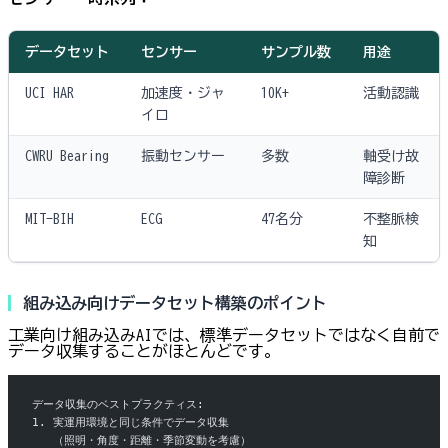
データセット
センサー
サンプル数
用途
UCI HAR
加速度・ジャ
10K+
活動認識
イロ
CWRU Bearing
振動センサー
多数
軸受け故
障診断
MIT-BIH
ECG
47名分
不整脈検
知
組み込み向けデータセット構築のポイント
工業向け組み込みAIでは、標準データセットではなく自前で
データ収集することがほとんどです。
データ収集のベストプラクティス:
1. 実運用環境と同じ条件でデータ収集
   （照明・角度・距離・季節変動を考慮）