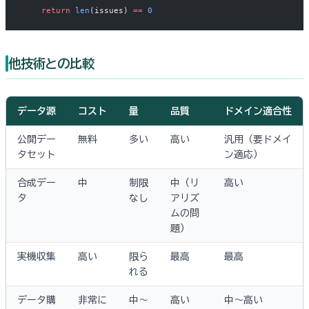
    return
 len
(issues) 
==
 0
他技術との比較
データ源
コスト
量
品質
ドメイン適合性
公開デー
無料
多い
高い
汎用（要ドメイ
タセット
ン適応）
合成デー
中
制限
中（リ
高い
タ
なし
アリズ
ムの問
題）
実機収集
高い
限ら
最高
最高
れる
データ購
非常に
中〜
高い
中〜高い