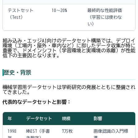
テストセット
10〜20%
最終的な性能評価
（Test）
（学習には使わな
い）
組み込み・エッジAI向けのデータセット構築では、デプロイ
環境（工場内・屋外・車内など）に即したデータ収集が特に
重要で、ドメインシフト（学習環境と実環境の乖離）が性能
低下の主要因となります。
歴史・背景
機械学習用データセットは学術研究の発展とともに整備され
てきました。
代表的なデータセットと影響：
年
データセット
規模
影響
1998
MNIST（手書
7万枚
画像認識の入門標