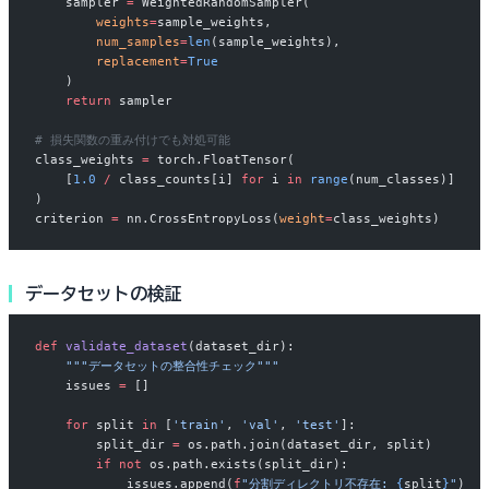
    sampler 
=
 WeightedRandomSampler(
        weights
=
sample_weights,
        num_samples
=
len
(sample_weights),
        replacement
=
True
    )
    return
 sampler
# 損失関数の重み付けでも対処可能
class_weights 
=
 torch.FloatTensor(
    [
1.0
 /
 class_counts[i] 
for
 i 
in
 range
(num_classes)]
)
criterion 
=
 nn.CrossEntropyLoss(
weight
=
class_weights)
データセットの検証
def
 validate_dataset
(dataset_dir):
    """データセットの整合性チェック"""
    issues 
=
 []
    for
 split 
in
 [
'train'
, 
'val'
, 
'test'
]:
        split_dir 
=
 os.path.join(dataset_dir, split)
        if
 not
 os.path.exists(split_dir):
            issues.append(
f
"分割ディレクトリ不存在: 
{
split
}
"
)