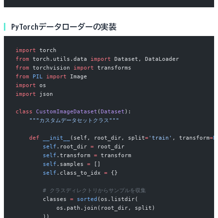
PyTorchデータローダーの実装
import
 torch
from
 torch.utils.data 
import
 Dataset, DataLoader
from
 torchvision 
import
 transforms
from
 PIL
 import
 Image
import
 os
import
 json
class
 CustomImageDataset
(
Dataset
):
    """カスタムデータセットクラス"""
    def
 __init__
(self, root_dir, split
=
'train'
, transform
=
N
        self
.root_dir 
=
 root_dir
        self
.transform 
=
 transform
        self
.samples 
=
 []
        self
.class_to_idx 
=
 {}
        # クラスディレクトリからサンプルを収集
        classes 
=
 sorted
(os.listdir(
            os.path.join(root_dir, split)
        ))