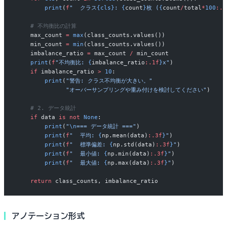
        print
(
f
"  クラス
{cls}
: 
{
count
}
枚 (
{
count
/
total
*
100
:.1
    # 不均衡比の計算
    max_count 
=
 max
(class_counts.values())
    min_count 
=
 min
(class_counts.values())
    imbalance_ratio 
=
 max_count 
/
 min_count
    print
(
f
"不均衡比: 
{
imbalance_ratio
:.1f
}
x"
)
    if
 imbalance_ratio 
>
 10
:
        print
(
"警告: クラス不均衡が大きい。"
              "オーバーサンプリングや重み付けを検討してください"
)
    # 2. データ統計
    if
 data 
is
 not
 None
:
        print
(
"
\n
=== データ統計 ==="
)
        print
(
f
"  平均: 
{
np.mean(data)
:.3f
}
"
)
        print
(
f
"  標準偏差: 
{
np.std(data)
:.3f
}
"
)
        print
(
f
"  最小値: 
{
np.min(data)
:.3f
}
"
)
        print
(
f
"  最大値: 
{
np.max(data)
:.3f
}
"
)
    return
 class_counts, imbalance_ratio
アノテーション形式