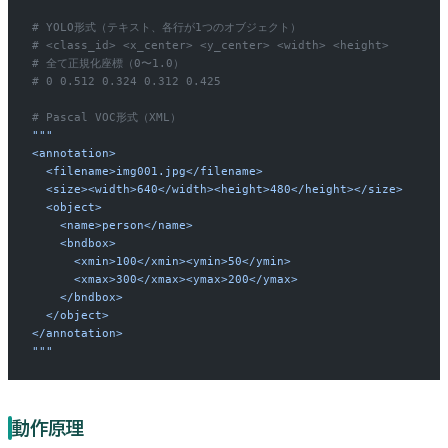
# YOLO形式（テキスト、各行が1つのオブジェクト）
# <class_id> <x_center> <y_center> <width> <height>
# 全て正規化座標（0〜1.0）
# 0 0.512 0.324 0.312 0.425
# Pascal VOC形式（XML）
"""
<annotation>
  <filename>img001.jpg</filename>
  <size><width>640</width><height>480</height></size>
  <object>
    <name>person</name>
    <bndbox>
      <xmin>100</xmin><ymin>50</ymin>
      <xmax>300</xmax><ymax>200</ymax>
    </bndbox>
  </object>
</annotation>
"""
動作原理