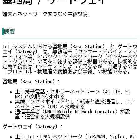
端末とネットワークをつなぐ中継設備。
概要
IoT システムにおける
基地局（Base Station）
と
ゲートウ
ェイ（Gateway）
は、無線端末（センサー・デバイス・スマ
ートフォン等）とバックエンドネットワーク（インターネッ
ト・クラウド）の間を中継する設備・機器である。技術的な
定義や役割はコンテキストによって異なるが、共通するのは
「
プロトコル・物理層の変換および中継
」の機能である。
基地局（Base Station）
:
主に携帯電話・セルラーネットワーク（4G LTE、5G
NR）の文脈で使われる
無線アクセスポイントとして端末と直接通信し、コア
ネットワーク（CN）へ接続する
通信事業者（MNO：Mobile Network Operator）が設
置・運営する大規模設備
ゲートウェイ（Gateway）
:
主に IoT・LPWA ネットワーク（LoRaWAN、Sigfox、Wi-