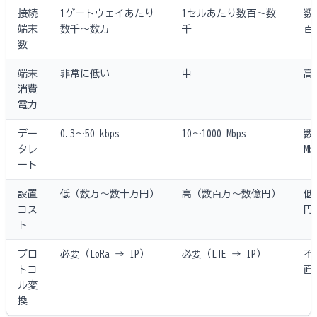
接続
1ゲートウェイあたり
1セルあたり数百〜数
数
端末
数千〜数万
千
百
数
端末
非常に低い
中
高
消費
電力
デー
0.3〜50 kbps
10〜1000 Mbps
数
タレ
Mb
ート
設置
低（数万〜数十万円）
高（数百万〜数億円）
低
コス
円
ト
プロ
必要（LoRa → IP）
必要（LTE → IP）
不
トコ
直
ル変
換