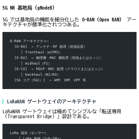
5G NR 基地局（gNodeB）
5G では基地局の機能を細分化した
O-RAN（Open RAN）
アー
キテクチャが標準化されつつある。
O-RAN アーキテクチャ:
  [O-RU]  ← アンテナ・RF 処理（現地設置）
     │ fronthaul（eCPRI）
  [O-DU]  ← 物理層・MAC 層処理（現地またはエッジ）
     │ midhaul（F1）
  [O-CU]  ← PDCP・RRC 処理（クラウドまたはエッジ）
     │ backhaul（N2/N3）
  [5G コア（5GC）]  ← AMF、SMF、UPF 等
LoRaWAN ゲートウェイのアーキテクチャ
LoRaWAN ゲートウェイは極めてシンプルな「転送専用
（Transparent Bridge）」設計である。
LoRa 端末（センサー）
    │ LoRa 無線（Sub-GHz）