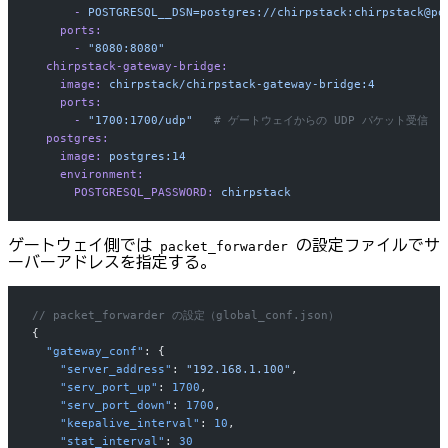
      -
 POSTGRESQL__DSN=postgres://chirpstack:chirpstack@po
    ports:
      -
 "8080:8080"
  chirpstack-gateway-bridge:
    image:
 chirpstack/chirpstack-gateway-bridge:4
    ports:
      -
 "1700:1700/udp"
   # ゲートウェイからの UDP パケット受信
  postgres:
    image:
 postgres:14
    environment:
      POSTGRESQL_PASSWORD:
 chirpstack
ゲートウェイ側では
の設定ファイルでサ
packet_forwarder
ーバーアドレスを指定する。
// packet_forwarder の設定（global_conf.json）
{
  "gateway_conf"
: {
    "server_address"
: 
"192.168.1.100"
,
    "serv_port_up"
: 
1700
,
    "serv_port_down"
: 
1700
,
    "keepalive_interval"
: 
10
,
    "stat_interval"
: 
30