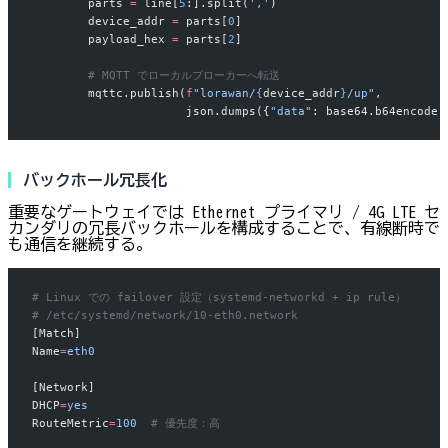
        parts 
=
 line[
5
:].split(
','
)
        device_addr 
=
 parts[
0
]
        payload_hex 
=
 parts[
2
]
        # MQTT でローカルブローカーへ転送
        mqttc.publish(
f
"lorawan/
{
device_addr
}
/up"
,
                      json.dumps({
"data"
: base64.b64encode(
バックホール冗長化
重要なゲートウェイでは Ethernet プライマリ / 4G LTE セ
カンダリの冗長バックホールを構成することで、有線断時で
も通信を継続する。
# Linux での failover 設定（systemd-networkd + ip rule）
# /etc/systemd/network/10-eth0.network
[Match]
Name
=
eth0
[Network]
DHCP
=
yes
RouteMetric
=
100
  # 優先度：高