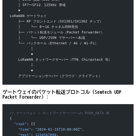
    │ SF7〜SF12、125kHz 帯域
    ▼
LoRaWAN ゲートウェイ
    ├── RF フロントエンド（SX1301/SX1302 チップ）
    │     └── 8〜16 チャネル同時受信
    ├── パケット転送モジュール（Packet Forwarder）
    │     └── UDP/JSON でサーバーへ転送
    └── バックホール（Ethernet / 4G / Wi-Fi）
          │
          ▼
    LoRaWAN ネットワークサーバー（TTN、Chirpstack 等）
          │
          ▼
    アプリケーションサーバー（クラウド・クライアント）
ゲートウェイのパケット転送プロトコル（Semtech UDP
Packet Forwarder）
:
// ゲートウェイ → ネットワークサーバーへの PUSH_DATA 例
{
  "rxpk"
: [{
    "time"
: 
"2024-01-15T10:00:00Z"
,
    "tmst"
: 
1234567890
,