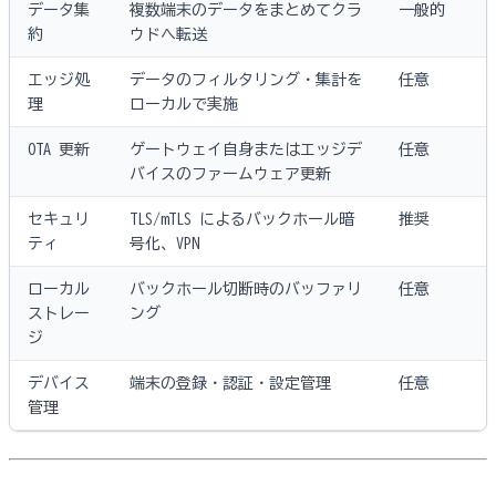
データ集
複数端末のデータをまとめてクラ
一般的
約
ウドへ転送
エッジ処
データのフィルタリング・集計を
任意
理
ローカルで実施
OTA 更新
ゲートウェイ自身またはエッジデ
任意
バイスのファームウェア更新
セキュリ
TLS/mTLS によるバックホール暗
推奨
ティ
号化、VPN
ローカル
バックホール切断時のバッファリ
任意
ストレー
ング
ジ
デバイス
端末の登録・認証・設定管理
任意
管理