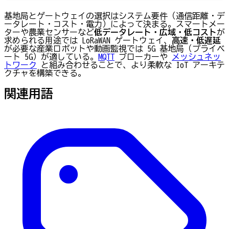
基地局とゲートウェイの選択はシステム要件（通信距離・デ
ータレート・コスト・電力）によって決まる。スマートメー
ターや農業センサーなど
低データレート・広域・低コスト
が
求められる用途では LoRaWAN ゲートウェイ、
高速・低遅延
が必要な産業ロボットや動画監視では 5G 基地局（プライベ
ート 5G）が適している。
MQTT
ブローカーや
メッシュネッ
トワーク
と組み合わせることで、より柔軟な IoT アーキテ
クチャを構築できる。
関連用語