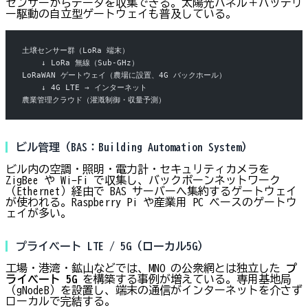
センサーからデータを収集できる。太陽光パネル＋バッテリ
ー駆動の自立型ゲートウェイも普及している。
土壌センサー群（LoRa 端末）
    ↓ LoRa 無線（Sub-GHz）
LoRaWAN ゲートウェイ（農場に設置、4G バックホール）
    ↓ 4G LTE → インターネット
農業管理クラウド（灌漑制御・収量予測）
ビル管理（BAS：Building Automation System）
ビル内の空調・照明・電力計・セキュリティカメラを
ZigBee や Wi-Fi で収集し、バックボーンネットワーク
（Ethernet）経由で BAS サーバーへ集約するゲートウェイ
が使われる。Raspberry Pi や産業用 PC ベースのゲートウ
ェイが多い。
プライベート LTE / 5G（ローカル5G）
工場・港湾・鉱山などでは、MNO の公衆網とは独立した
プ
ライベート 5G
を構築する事例が増えている。専用基地局
（gNodeB）を設置し、端末の通信がインターネットを介さず
ローカルで完結する。