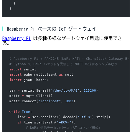
  }
}
Raspberry Pi ベースの IoT ゲートウェイ
Raspberry Pi
は多種多様なゲートウェイ用途に使用でき
る。
# Raspberry Pi + RAK2245（LoRa HAT）+ ChirpStack Gateway Bri
# Python で LoRa パケットを受信して MQTT 転送するシンプルな例
import
 serial
import
 paho.mqtt.client 
as
 mqtt
import
 json, base64
ser 
=
 serial.Serial(
'/dev/ttyAMA0'
, 
115200
)
mqttc 
=
 mqtt.Client()
mqttc.connect(
"localhost"
, 
1883
)
while
 True
:
    line 
=
 ser.readline().decode(
'utf-8'
).strip()
    if
 line.startswith(
"+RCV="
):
        # LoRa 受信データのパース（AT コマンド形式）