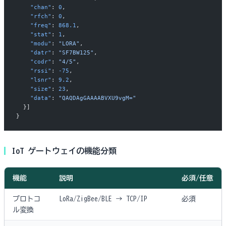
    "chan"
: 
0
,
    "rfch"
: 
0
,
    "freq"
: 
868.1
,
    "stat"
: 
1
,
    "modu"
: 
"LORA"
,
    "datr"
: 
"SF7BW125"
,
    "codr"
: 
"4/5"
,
    "rssi"
: 
-75
,
    "lsnr"
: 
9.2
,
    "size"
: 
23
,
    "data"
: 
"QAQDAgGAAAABVXU9vgM="
  }]
}
IoT ゲートウェイの機能分類
機能
説明
必須/任意
プロトコ
LoRa/ZigBee/BLE → TCP/IP
必須
ル変換