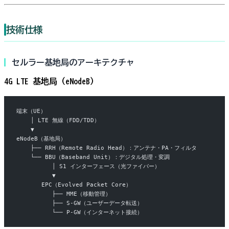
技術仕様
セルラー基地局のアーキテクチャ
4G LTE 基地局（eNodeB）
端末（UE）
    │ LTE 無線（FDD/TDD）
    ▼
eNodeB（基地局）
    ├── RRH（Remote Radio Head）：アンテナ・PA・フィルタ
    └── BBU（Baseband Unit）：デジタル処理・変調
          │ S1 インターフェース（光ファイバー）
          ▼
       EPC（Evolved Packet Core）
          ├── MME（移動管理）
          ├── S-GW（ユーザーデータ転送）
          └── P-GW（インターネット接続）