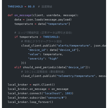
THRESHOLD
 =
 80.0
  # 温度閾値
def
 on_message
(client, userdata, message):
    data 
=
 json.loads(message.payload)
    temperature 
=
 data[
"temperature"
]
    # エッジで閾値判定（正常データは間引き送信）
    if
 temperature 
>
 THRESHOLD
:
        # 即座にクラウドへアラート送信
        cloud_client.publish(
"alerts/temperature"
, json.dum
            "device_id"
: data[
"device_id"
],
            "value"
: temperature,
            "severity"
: 
"high"
        }))
    elif
 should_send_periodic(data[
"device_id"
]):
        # 1分ごとに定期送信（通信量削減）
        cloud_client.publish(
"telemetry/temperature"
, messa
local_broker 
=
 mqtt.Client()
local_broker.on_message 
=
 on_message
local_broker.connect(
"localhost"
, 
1883
)
local_broker.subscribe(
"sensors/#"
)
local_broker.loop_forever()