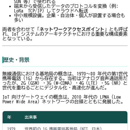
SUN 等）で使われる
端末から受信したデータのプロトコルを変換（例:
LoRa → TCP/IP）してクラウドへ転送
中小規模設備。企業・自治体・個人が設置する場合も
多い
両者を合わせて「
ネットワークアクセスポイント
」とも呼ば
れ、IoT システムのアーキテクチャにおける重要な構成要素
となっている。
歴史・背景
無線通信における基地局の概念は、1970〜80 年代の第1世代
携帯電話（1G）から存在する。当初はアナログ音声通話用だ
ったが、2G（GSM）・3G（W-CDMA）・4G（LTE）・5G（NR）と
世代を重ねるごとにデジタル化・高速化が進んだ。
IoT 向けゲートウェイの概念は、2010 年代の LPWA（Low
Power Wide Area）ネットワークの台頭とともに発展した。
年
出来事
1979
世界初の 1G 携帯電話基地局（NTT、日本）