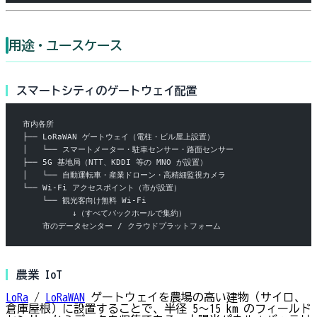
用途・ユースケース
スマートシティのゲートウェイ配置
市内各所
├── LoRaWAN ゲートウェイ（電柱・ビル屋上設置）
│   └── スマートメーター・駐車センサー・路面センサー
├── 5G 基地局（NTT、KDDI 等の MNO が設置）
│   └── 自動運転車・産業ドローン・高精細監視カメラ
└── Wi-Fi アクセスポイント（市が設置）
    └── 観光客向け無料 Wi-Fi
          ↓（すべてバックホールで集約）
    市のデータセンター / クラウドプラットフォーム
農業 IoT
LoRa
/
LoRaWAN
ゲートウェイを農場の高い建物（サイロ、
倉庫屋根）に設置することで、半径 5〜15 km のフィールド