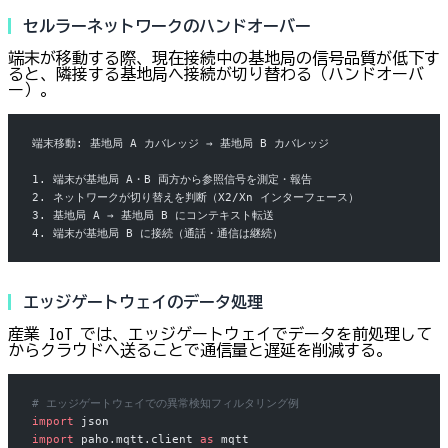
セルラーネットワークのハンドオーバー
端末が移動する際、現在接続中の基地局の信号品質が低下す
ると、隣接する基地局へ接続が切り替わる（ハンドオーバ
ー）。
端末移動: 基地局 A カバレッジ → 基地局 B カバレッジ
1. 端末が基地局 A・B 両方から参照信号を測定・報告
2. ネットワークが切り替えを判断（X2/Xn インターフェース）
3. 基地局 A → 基地局 B にコンテキスト転送
4. 端末が基地局 B に接続（通話・通信は継続）
エッジゲートウェイのデータ処理
産業 IoT では、エッジゲートウェイでデータを前処理して
からクラウドへ送ることで通信量と遅延を削減する。
# エッジゲートウェイでの異常検知フィルタリング例
import
 json
import
 paho.mqtt.client 
as
 mqtt