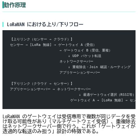
動作原理
LoRaWAN における上り/下りフロー
【上りリンク（センサー → クラウド）】
センサー → [LoRa 無線] → ゲートウェイ A（受信）
                       → ゲートウェイ B（受信、重複）
                           ↓ UDP パケット転送
                       ネットワークサーバー
                           ↓ 重複除去・Join 確認・ルーティング
                       アプリケーションサーバー
【下りリンク（クラウド → センサー）】
アプリケーションサーバー → ネットワークサーバー
                                ↓ 最適ゲートウェイ選択（RSSI等）
                            ゲートウェイ A → [LoRa 無線] → セ
LoRaWAN のゲートウェイは受信専用で複数が同じデータを受
け取る可能性があり（マルチゲートウェイ受信）、重複除去
はネットワークサーバー側で行う。これが「ゲートウェイが
透過的な転送のみ担う」設計の特徴である。