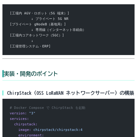
[工場内 AGV・ロボット（5G 端末）]
          ↓ プライベート 5G NR
[プライベート gNodeB（基地局）]
          ↓ 専用線（インターネット非経由）
[工場内コアネットワーク（5GC）]
          ↓
[工場管理システム・ERP]
実装・開発のポイント
ChirpStack（OSS LoRaWAN ネットワークサーバー）の構築
# Docker Compose で ChirpStack を起動
version:
 "3"
services:
  chirpstack:
    image:
 chirpstack/chirpstack:4
    environment: