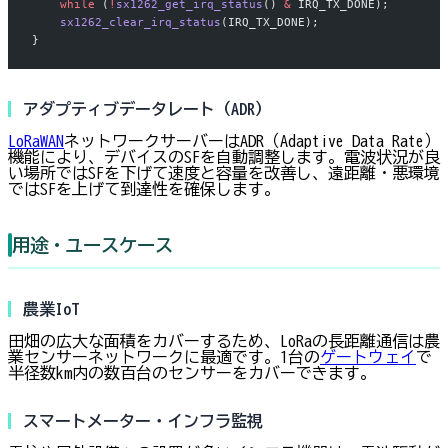
    while
 (
!
sx1262_get_irq_status
() 
&
 IRQ_TX_DONE);
    sx1262_clear_irq_status
(IRQ_TX_DONE);
}
アダプティブデータレート（ADR）
LoRaWAN
ネットワークサーバーはADR（Adaptive Data Rate）
機能により、デバイスのSFを自動調整します。電波状況が良
い場所ではSFを下げて速度と容量を改善し、遠距離・悪環境
ではSFを上げて到達性を確保します。
用途・ユースケース
農業IoT
田畑の広大な面積をカバーするため、LoRaの長距離通信は農
業センサーネットワークに最適です。1台の
ゲートウェイ
で
半径数km内の数百台のセンサーをカバーできます。
スマートメーター・インフラ監視