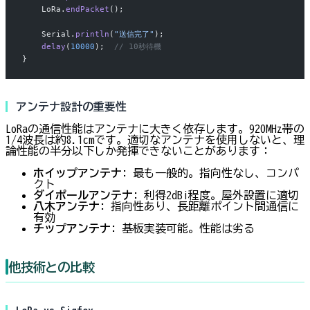
    LoRa.
endPacket
();
    Serial.
println
(
"送信完了"
);
    delay
(
10000
);
  // 10秒待機
}
アンテナ設計の重要性
LoRaの通信性能はアンテナに大きく依存します。920MHz帯の
1/4波長は約8.1cmです。適切なアンテナを使用しないと、理
論性能の半分以下しか発揮できないことがあります：
ホイップアンテナ
: 最も一般的。指向性なし、コンパ
クト
ダイポールアンテナ
: 利得2dBi程度。屋外設置に適切
八木アンテナ
: 指向性あり、長距離ポイント間通信に
有効
チップアンテナ
: 基板実装可能。性能は劣る
他技術との比較