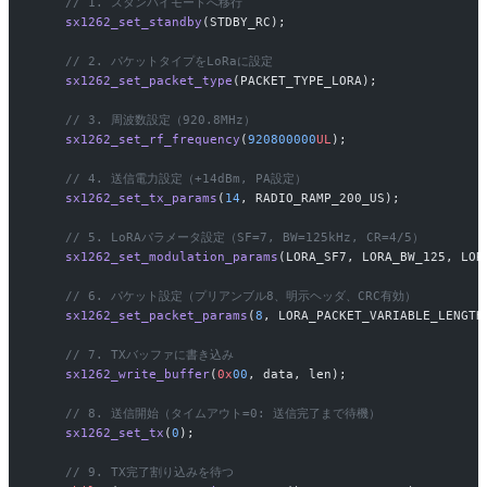
    // 1. スタンバイモードへ移行
    sx1262_set_standby
(STDBY_RC);
    // 2. パケットタイプをLoRaに設定
    sx1262_set_packet_type
(PACKET_TYPE_LORA);
    // 3. 周波数設定（920.8MHz）
    sx1262_set_rf_frequency
(
920800000
UL
);
    // 4. 送信電力設定（+14dBm, PA設定）
    sx1262_set_tx_params
(
14
, RADIO_RAMP_200_US);
    // 5. LoRAパラメータ設定（SF=7, BW=125kHz, CR=4/5）
    sx1262_set_modulation_params
(LORA_SF7, LORA_BW_125, LOR
    // 6. パケット設定（プリアンブル8、明示ヘッダ、CRC有効）
    sx1262_set_packet_params
(
8
, LORA_PACKET_VARIABLE_LENGTH
    // 7. TXバッファに書き込み
    sx1262_write_buffer
(
0x
00
, data, len);
    // 8. 送信開始（タイムアウト=0: 送信完了まで待機）
    sx1262_set_tx
(
0
);
    // 9. TX完了割り込みを待つ