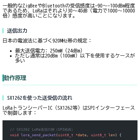
一般的なZigBeeやBluetoothの受信感度は-90〜-100dBm程度
であるため、LoRaはそれより30〜40dB（電力で1000〜10000
倍）感度が高いことになります。
送信出力
日本の電波法に基づく920MHz帯の規定：
最大送信電力: 250mW（24dBm）
ただし通常は20dBm（100mW）以下を使用するケースが
多い
動作原理
SX1262を使った送受信の流れ
LoRaトランシーバーIC（SX1262等）はSPIインターフェース
で制御します：
// SX1262 LoRa送信の例（SPI経由）
void
 lora_send_packet
(
uint8_t
 *
data
, 
uint8_t
 len
) {