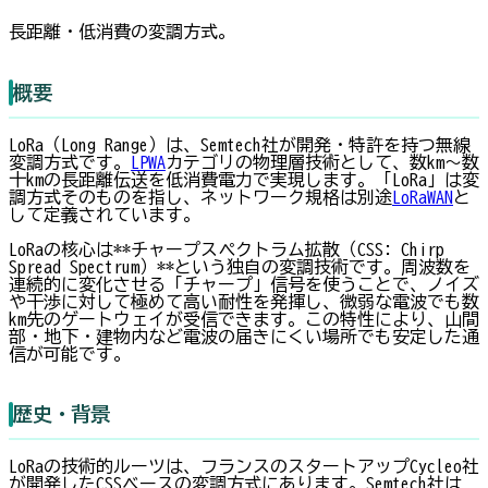
長距離・低消費の変調方式。
概要
LoRa（Long Range）は、Semtech社が開発・特許を持つ無線
変調方式です。
LPWA
カテゴリの物理層技術として、数km〜数
十kmの長距離伝送を低消費電力で実現します。「LoRa」は変
調方式そのものを指し、ネットワーク規格は別途
LoRaWAN
と
して定義されています。
LoRaの核心は**チャープスペクトラム拡散（CSS: Chirp
Spread Spectrum）**という独自の変調技術です。周波数を
連続的に変化させる「チャープ」信号を使うことで、ノイズ
や干渉に対して極めて高い耐性を発揮し、微弱な電波でも数
km先のゲートウェイが受信できます。この特性により、山間
部・地下・建物内など電波の届きにくい場所でも安定した通
信が可能です。
歴史・背景
LoRaの技術的ルーツは、フランスのスタートアップCycleo社
が開発したCSSベースの変調方式にあります。Semtech社は