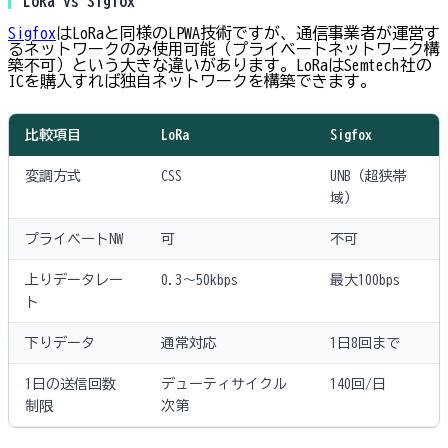
LoRa vs Sigfox
Sigfox
はLoRaと同様のLPWA技術ですが、通信事業者が運営す
るネットワークのみ使用可能（プライベートネットワーク構
築不可）という大きな違いがあります。LoRaはSemtech社の
ICを購入すれば独自ネットワークを構築できます。
比較項目
LoRa
Sigfox
変調方式
CSS
UNB（超狭帯
域）
プライベートNW
可
不可
上りデータレー
0.3〜50kbps
最大100bps
ト
下りデータ
通常対応
1日8回まで
1日の送信回数
デューティサイクル
140回/日
制限
次第