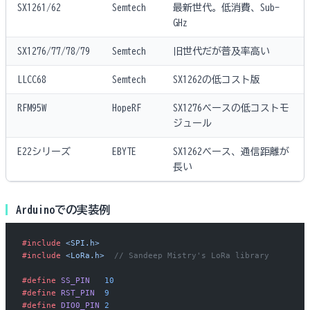
SX1261/62
Semtech
最新世代。低消費、Sub-
GHz
SX1276/77/78/79
Semtech
旧世代だが普及率高い
LLCC68
Semtech
SX1262の低コスト版
RFM95W
HopeRF
SX1276ベースの低コストモ
ジュール
E22シリーズ
EBYTE
SX1262ベース、通信距離が
長い
Arduinoでの実装例
#include
 <SPI.h>
#include
 <LoRa.h>
  // Sandeep Mistry's LoRa library
#define
 SS_PIN
   10
#define
 RST_PIN
  9
#define
 DIO0_PIN
 2