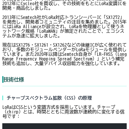
2012年にCycleo社を買収し、その技術をもとにLoRa変調ICを
開発・商品化しました。
2013年にSemtech社がLoRa対応トランシーバーIC「SX1272」
を発売し、開発者コミュニティの注目を集めました。2015年
にはLoRa Allianceが設立され、LoRaを物理層として使うネ
ットワーク規格「LoRaWAN」が策定されたことで、エコシス
テムが急速に拡大しました。
現在はSX1276・SX1261・SX1262などの後継ICが広く使われて
おり、多数のモジュールベンダーがLoRaモジュールを提供し
ています。また2020年以降はSemtech自身が「LR-FHSS（Long
Range Frequency Hopping Spread Spectrum）」という補完
技術も追加し、大量デバイス収容能力を強化しています。
技術仕様
チャープスペクトラム拡散（CSS）の原理
LoRaはCSSという変調方式を採用しています。チャープ
（chirp）とは、時間とともに周波数が連続的に変化する信
号です：