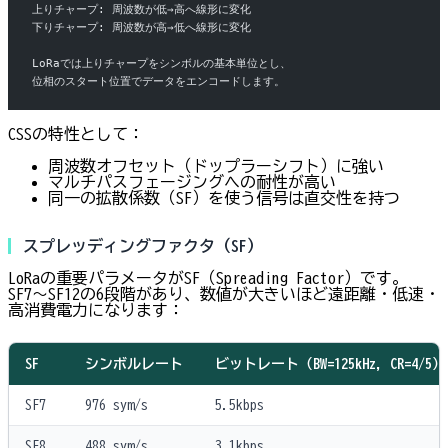
上りチャープ: 周波数が低→高へ線形に変化
下りチャープ: 周波数が高→低へ線形に変化
LoRaでは上りチャープをシンボルの基本単位とし、
位相のスタート位置でデータをエンコードします。
CSSの特性として：
周波数オフセット（ドップラーシフト）に強い
マルチパスフェージングへの耐性が高い
同一の拡散係数（SF）を使う信号は直交性を持つ
スプレッディングファクタ（SF）
LoRaの重要パラメータがSF（Spreading Factor）です。
SF7〜SF12の6段階があり、数値が大きいほど遠距離・低速・
高消費電力になります：
SF
シンボルレート
ビットレート（BW=125kHz, CR=4/5）
SF7
976 sym/s
5.5kbps
SF8
488 sym/s
3.1kbps