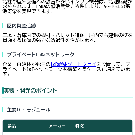
電柱や屋外設備への設置が多いインフラ機器は、電池駆動が
求められます。LoRaの低消費電力特性により、5〜10年の電
池寿命を実現できます。
屋内資産追跡
工場・倉庫内での機材・パレット追跡。屋内でも建物の壁を
貫通するLoRaの強力な透過性を活かせます。
プライベートLoRaネットワーク
企業・自治体が独自の
LoRaWANゲートウェイ
を設置して、プ
ライベートIoTネットワークを構築するケースも増えていま
す。
実装・開発のポイント
主要IC・モジュール
製品
メーカー
特徴