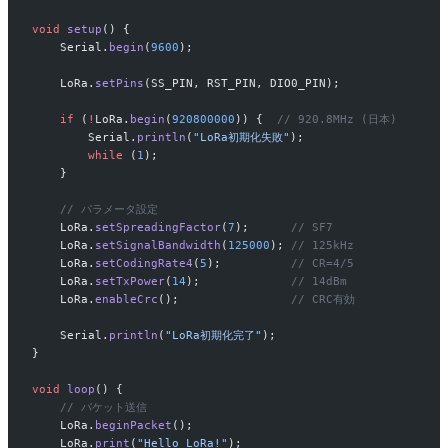
void
 setup
() {
    Serial.
begin
(
9600
);
    LoRa.
setPins
(SS_PIN, RST_PIN, DIO0_PIN);
    if
 (
!
LoRa.
begin
(
920800000
)) {
  // 920.8MHz (日本)
        Serial.
println
(
"LoRa初期化失敗"
);
        while
 (
1
);
    }
    // パラメータ設定
    LoRa.
setSpreadingFactor
(
7
);
      // SF7
    LoRa.
setSignalBandwidth
(
125000
);
 // 125kHz
    LoRa.
setCodingRate4
(
5
);
          // CR=4/5
    LoRa.
setTxPower
(
14
);
             // 14dBm
    LoRa.
enableCrc
();
                // CRC有効
    Serial.
println
(
"LoRa初期化完了"
);
}
void
 loop
() {
    // パケット送信
    LoRa.
beginPacket
();
    LoRa.
print
(
"Hello LoRa!"
);