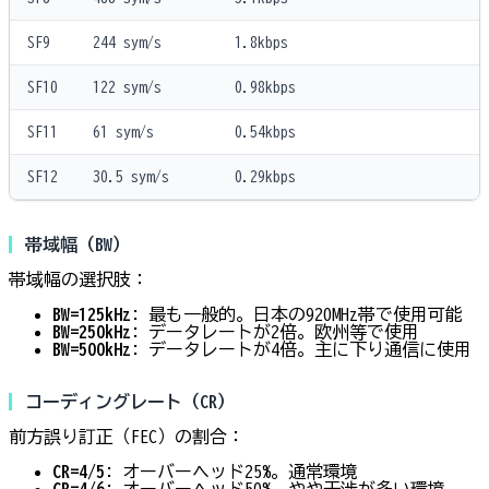
SF9
244 sym/s
1.8kbps
SF10
122 sym/s
0.98kbps
SF11
61 sym/s
0.54kbps
SF12
30.5 sym/s
0.29kbps
帯域幅（BW）
帯域幅の選択肢：
BW=125kHz
: 最も一般的。日本の920MHz帯で使用可能
BW=250kHz
: データレートが2倍。欧州等で使用
BW=500kHz
: データレートが4倍。主に下り通信に使用
コーディングレート（CR）
前方誤り訂正（FEC）の割合：
CR=4/5
: オーバーヘッド25%。通常環境
CR=4/6
: オーバーヘッド50%。やや干渉が多い環境