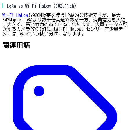
LoRa vs Wi-Fi HaLow（802.11ah）
Wi-Fi HaLow
も920MHz帯を使うLPWA的な技術ですが、最大
347MbpsとLoRAより数千倍高速である一方、消費電力も大幅
に大きく、電池寿命の点でLoRaに劣ります。大量データを転
送するカメラ等のIoTにはWi-Fi HaLow、センサー等少量デー
タにはLoRaという使い分けになります。
関連用語