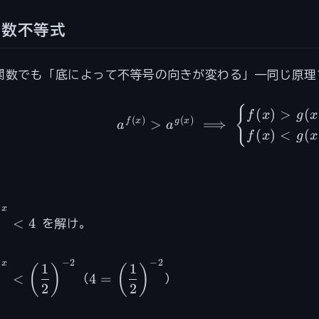
指数不等式
関数でも「底によって不等号の向きが変わる」——同じ原理
{
a^{f(x)
(
)
>
(
f
x
g
x
(
)
(
)
f
x
g
x
>
⟹
a
a
(
)
<
(
f
x
g
x
x
t(\dfrac{1}
)
<
4
を解け。
right)^x
−
2
−
2
x
t(\dfrac{1}
4 =
1
1
)
(
)
(
)
<
4
=
（
）
right)^x <
\left(\dfrac{1}
2
2
t(\dfrac{1}
{2}\right)^{-2}
right)^{-2}