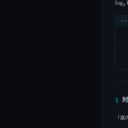
lo
g
2
2^x
マウ
「底