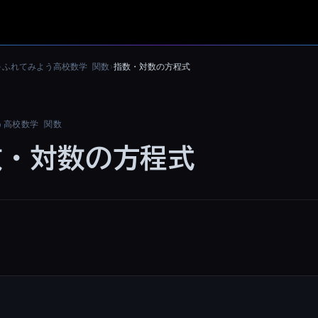
ふれてみよう高校数学 関数
指数・対数の方程式
›
›
う高校数学 関数
数・対数の方程式