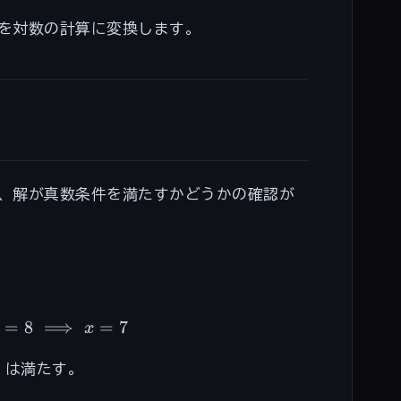
算を対数の計算に変換します。
で、解が真数条件を満たすかどうかの確認が
x+1) = 3 \implies x+1 = 2^3 = 8 \implies x = 7
=
8
⟹
=
7
x
は満たす。