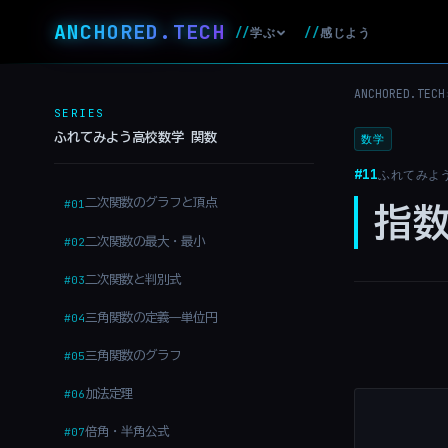
ANCHORED
.
TECH
//
感じよう
学ぶ
//
ANCHORED.TECH
SERIES
ふれてみよう高校数学 関数
数学
#11
ふれてみよ
二次関数のグラフと頂点
#01
指
二次関数の最大・最小
#02
二次関数と判別式
#03
三角関数の定義——単位円
#04
三角関数のグラフ
#05
加法定理
#06
倍角・半角公式
#07