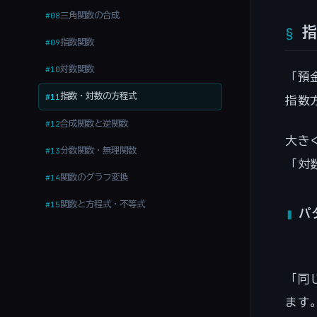
三角関数の合成
#08
指数関数
#09
対数関数
#10
「預
指数・対数の方程式
#11
指数
合成関数と逆関数
#12
大き
分数関数・無理関数
#13
「対
関数のグラフ変換
#14
関数と方程式・不等式
#15
パ
「同
ます