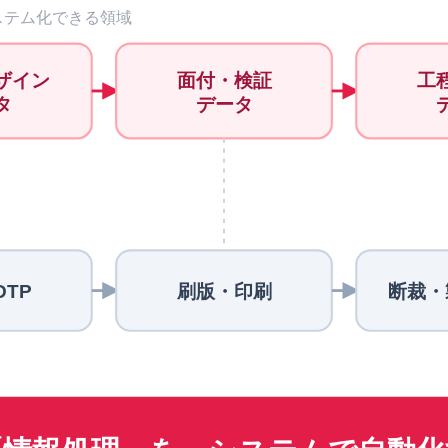
ステム化できる領域
ザイン
面付・検証
工
タ
データ
TP
刷版・印刷
断裁・