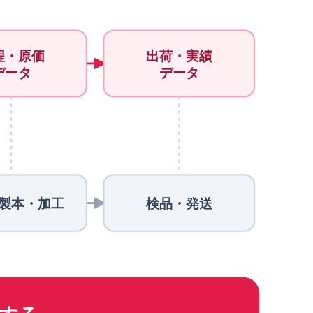
出荷・実績
程・原価
データ
データ
製本・加工
検品・発送