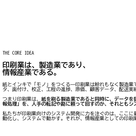
THE CORE IDEA
印刷業は、
製造業
であり、
情報産業
である。
紙とインキで「モノ」をつくる——印刷業は紛れもなく製造業
タ、面付け、校正、工程の進捗、原価、顧客データ、配送実
つまり印刷業は、
紙を刷る製造業であると同時に、データを
報処理」を、人手の転記や勘に頼って回すのか、それともシ
私たちが印刷業向けのシステム開発に力を注ぐのは、ここに
動化し、システムで動かす。それが、情報産業としての印刷業