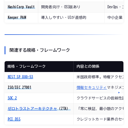
HashiCorp Vault
開発者向け・OSS版あり
DevOps・
Keeper PAM
導入しやすい・UIが直感的
中小企業
関連する規格・フレームワーク
規格・フレームワーク
内容との関係
NIST SP 800-53
米国政府標準。特権アクセス管
ISO/IEC 27001
情報セキュリティ
マネジメン
SOC 2
クラウドサービスの信頼性評価
ゼロトラストアーキテクチャ
（ZTA）
「常に検証、最小限のアクセス」の
PCI DSS
クレジットカード業界のセキ