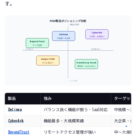
す。
PAM製品ポジショニング比較
↑ 機能が豊富
CyberArk
Delinea
大企業・金融向け
中規模〜大企業
BeyondTrust
中〜大規模
← 中小向け
大企業向け →
Keeper PAM
HashiCorp Vault
中小企業向け
開発者・DevOps向け
↓ シンプル
製品
強み
ターゲット
Delinea
バランス良く機能が揃う・SaaS対応
中規模〜大
CyberArk
機能最多・大規模実績
大企業・金
BeyondTrust
リモートアクセス管理が強い
中〜大規模