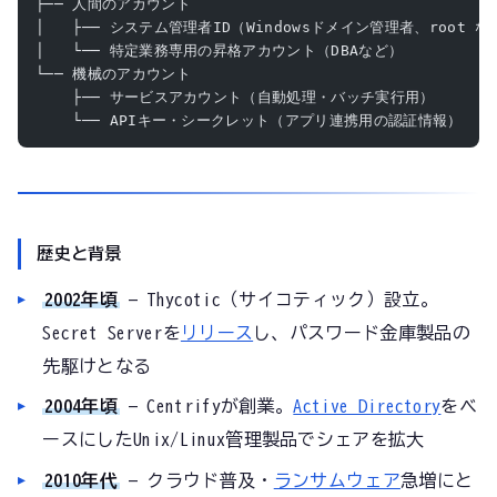
├── 人間のアカウント
│   ├── システム管理者ID（Windowsドメイン管理者、root な
│   └── 特定業務専用の昇格アカウント（DBAなど）
└── 機械のアカウント
    ├── サービスアカウント（自動処理・バッチ実行用）
    └── APIキー・シークレット（アプリ連携用の認証情報）
歴史と背景
2002年頃
— Thycotic（サイコティック）設立。
Secret Serverを
リリース
し、パスワード金庫製品の
先駆けとなる
2004年頃
— Centrifyが創業。
Active Directory
をベ
ースにしたUnix/Linux管理製品でシェアを拡大
2010年代
— クラウド普及・
ランサムウェア
急増にと