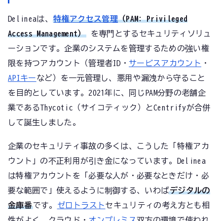
Delineaは、
特権アクセス管理
（PAM: Privileged
Access Management）
を専門とするセキュリティソリュ
ーションです。企業のシステムを管理するための強い権
限を持つアカウント（管理者ID・
サービスアカウント
・
APIキー
など）を一元管理し、悪用や漏洩から守ること
を目的としています。2021年に、同じPAM分野の老舗企
業であるThycotic（サイコティック）とCentrifyが合併
して誕生しました。
企業のセキュリティ事故の多くは、こうした「特権アカ
ウント」の不正利用が引き金になっています。Delinea
は特権アカウントを「必要な人が・必要なときだけ・必
要な範囲で」使えるように制御する、いわば
デジタルの
金庫番
です。
ゼロトラスト
セキュリティの考え方とも相
性がよく、クラウド・
オンプレミス
双方の環境で使われ