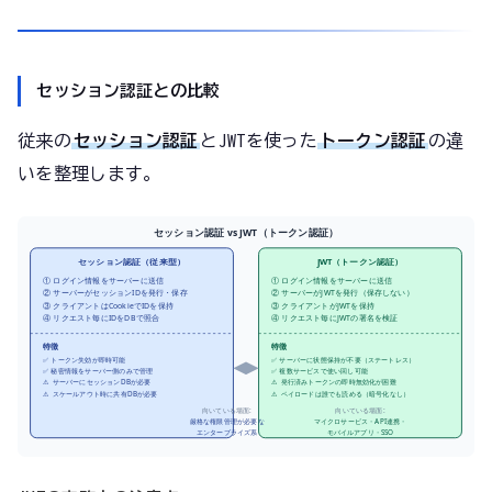
セッション認証との比較
従来の
セッション認証
とJWTを使った
トークン認証
の違
いを整理します。
セッション認証 vs JWT（トークン認証）
セッション認証（従来型）
JWT（トークン認証）
① ログイン情報をサーバーに送信
① ログイン情報をサーバーに送信
② サーバーがセッションIDを発行・保存
② サーバーがJWTを発行（保存しない）
③ クライアントはCookieでIDを保持
③ クライアントがJWTを保持
④ リクエスト毎にIDをDBで照合
④ リクエスト毎にJWTの署名を検証
特徴
特徴
✅ トークン失効が即時可能
✅ サーバーに状態保持が不要（ステートレス）
✅ 秘密情報をサーバー側のみで管理
✅ 複数サービスで使い回し可能
⚠️ サーバーにセッションDBが必要
⚠️ 発行済みトークンの即時無効化が困難
⚠️ スケールアウト時に共有DBが必要
⚠️ ペイロードは誰でも読める（暗号化なし）
向いている場面:
向いている場面:
厳格な権限管理が必要な
マイクロサービス・API連携・
エンタープライズ系
モバイルアプリ・SSO