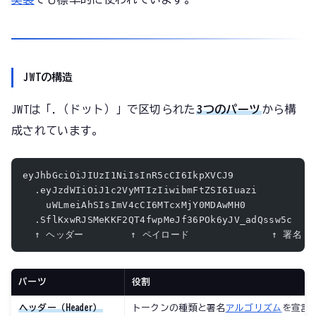
JWTの構造
JWTは「.（ドット）」で区切られた
3つのパーツ
から構
成されています。
eyJhbGciOiJIUzI1NiIsInR5cCI6IkpXVCJ9
  .eyJzdWIiOiJ1c2VyMTIzIiwibmFtZSI6Iuazi
    uWLmeiAhSIsImV4cCI6MTcxMjY0MDAwMH0
  .SflKxwRJSMeKKF2QT4fwpMeJf36POk6yJV_adQssw5c
  ↑ ヘッダー        ↑ ペイロード              ↑ 署名
パーツ
役割
ヘッダー（Header）
トークンの種類と署名
アルゴリズム
を宣言