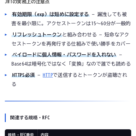
JWTの実務上の注意点
有効期限（exp）は短めに設定する
— 漏洩しても被
害を最小限に。アクセストークンは15〜60分が一般的
リフレッシュトークン
と組み合わせる — 短命なアク
セストークンを再発行する仕組みで使い勝手をカバー
ペイロードに個人情報・パスワードを入れない
—
Base64は暗号化ではなく「変換」なので誰でも読める
HTTPS必須
—
HTTP
で送信するとトークンが盗聴され
る
関連する規格・RFC
規格・RFC番号
内容