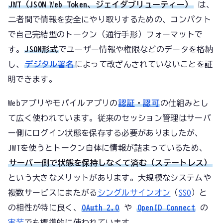
JWT（JSON Web Token、ジェイダブリューティー）
は、
二者間で情報を安全にやり取りするための、コンパクト
で自己完結型のトークン（通行手形）フォーマットで
す。
JSON形式
でユーザー情報や権限などのデータを格納
し、
デジタル署名
によって改ざんされていないことを証
明できます。
Webアプリやモバイルアプリの
認証
・
認可
の仕組みとし
て広く使われています。従来のセッション管理はサーバ
ー側にログイン状態を保存する必要がありましたが、
JWTを使うとトークン自体に情報が詰まっているため、
サーバー側で状態を保持しなくて済む（ステートレス）
という大きなメリットがあります。大規模なシステムや
複数サービスにまたがる
シングルサインオン
（
SSO
）と
の相性が特に良く、
OAuth 2.0
や
OpenID Connect
の
実装
でも標準的に使われています。