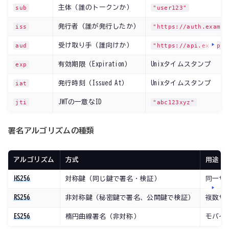
主体（誰のトークンか）
sub
"user123"
発行者（誰が発行したか）
iss
"https://auth.exampl
受け取り手（誰向けか）
aud
"https://api.example
有効期限（Expiration）
Unixタイムスタンプ
exp
発行時刻（Issued At）
Unixタイムスタンプ
iat
JWTの一意なID
jti
"abc123xyz"
署名アルゴリズムの種類
アルゴリズム
方式
用途
HS256
対称鍵（同じ鍵で署名・検証）
同一サ
RS256
非対称鍵（秘密鍵で署名、公開鍵で検証）
複数サ
ES256
楕円曲線署名（非対称）
モバイ