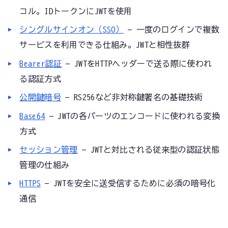
コル。IDトークンにJWTを使用
シングルサインオン（SSO）
— 一度のログインで複数
サービスを利用できる仕組み。JWTと相性抜群
Bearer認証
— JWTをHTTPヘッダーで送る際に使われ
る認証方式
公開鍵暗号
— RS256など非対称鍵署名の基礎技術
Base64
— JWTの各パーツのエンコードに使われる変換
方式
セッション管理
— JWTと対比される従来型の認証状態
管理の仕組み
HTTPS
— JWTを安全に送受信するために必須の暗号化
通信