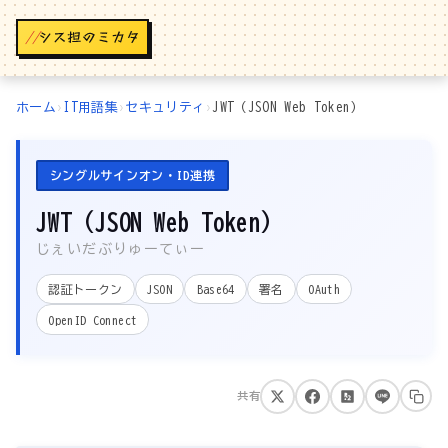
//
ホーム
›
IT用語集
›
セキュリティ
›
JWT（JSON Web Token）
シングルサインオン・ID連携
JWT（JSON Web Token）
じぇいだぶりゅーてぃー
認証トークン
JSON
Base64
署名
OAuth
OpenID Connect
共有