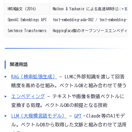
HNSW論文（2016）
Malkov & Yashunin による高速ANN手法
OpenAI Embeddings API
text-embedding-ada-002 / text-embe
Sentence Transformers
HuggingFace製のオープンソースエンベデ
関連用語
RAG（検索拡張生成）
— LLMに外部知識を渡して回答
精度を高める仕組み。ベクトルDBと組み合わせて使う
エンベディング
— テキストや画像を数値ベクトルに
変換する処理。ベクトルDBの前提となる技術
LLM（大規模言語モデル）
—
GPT
・Claude等のAIモデ
ル。ベクトルDBから取得した文脈と組み合わせて活用