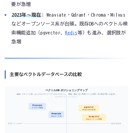
要が急増
2023年〜現在
: Weaviate・Qdrant・Chroma・Milvus
などオープンソース系が台頭。既存DBへのベクトル検
索機能追加（pgvector、
Redis
等）も進み、選択肢が
急増
主要なベクトルデータベースの比較
ベクトルDB ポジショニングマップ
縦軸: マネージド度（上=フルクラウド / 下=セルフホスト） 横軸: 用途（左=専用ベクトルDB / 右=既存DBへの追加）
フルマネージド（クラウド）
Pinecone
pgvector
クラウド専用
PostgreSQL拡張
Weaviate
Cloud / OSS
Redis VSS
Redisベクトル検索
専用ベクトルDB
既存DB拡張