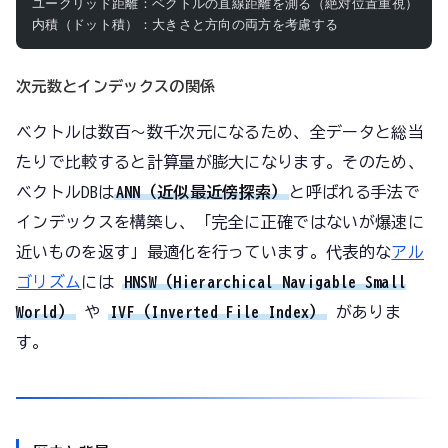
ユークリッド距離：ベクトルの直線距離を測る（絶対位置重視）
内積（ドット積）：大きさと方向の両方を考慮する
次元数とインデックスの関係
ベクトルは数百〜数千次元になるため、全データと総当
たりで比較すると計算量が膨大になります。そのため、
ベクトルDBは
ANN（近似最近傍探索）
と呼ばれる手法で
インデックスを構築し、「完全に正確ではないが爆速に
近いものを返す」最適化を行っています。代表的な
アル
ゴリズム
には
HNSW（Hierarchical Navigable Small
World）
や
IVF（Inverted File Index）
がありま
す。