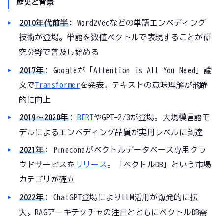
歴史と背景
2010年代前半
: Word2Vecなどの単語エンベディング
技術が登場。単語を数値ベクトルで表現することが研
究分野で普及し始める
2017年
: Googleが「Attention is All You Need」論
文で
Transformer
を発表。テキストの意味理解が飛躍
的に向上
2019〜2020年
:
BERT
やGPT-2/3が登場。大規模言語モ
デルによるエンベディング品質が実用レベルに到達
2021年
: Pineconeがベクトルデータベース専用クラ
ウドサービスを
リリース
。「ベクトルDB」という市場
カテゴリが確立
2022年
: ChatGPT登場によりLLM活用が爆発的に拡
大。RAGアーキテクチャの注目とともにベクトルDB需