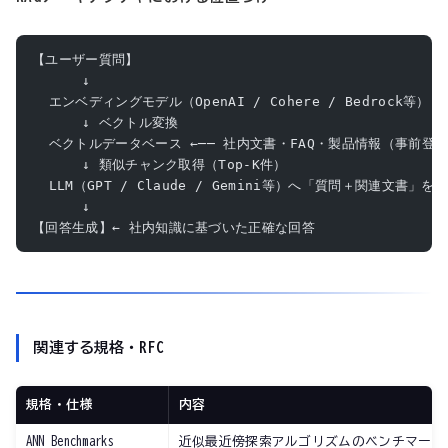
【ユーザー質問】
      ↓
  エンベディングモデル（OpenAI / Cohere / Bedrock等）
      ↓ ベクトル変換
  ベクトルデータベース ←── 社内文書・FAQ・製品情報（事前登
      ↓ 類似チャンク取得（Top-K件）
  LLM（GPT / Claude / Gemini等）へ「質問＋関連文書」を
      ↓
【回答生成】← 社内知識に基づいた正確な回答
関連する規格・RFC
規格・仕様
内容
ANN Benchmarks
近似最近傍探索アルゴリズムのベンチマーク標準（ann