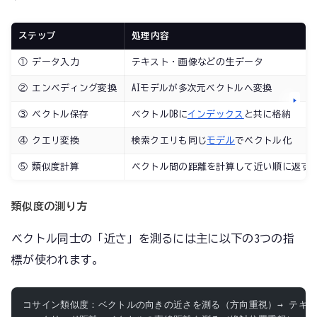
ステップ
処理内容
① データ入力
テキスト・画像などの生データ
② エンベディング変換
AIモデルが多次元ベクトルへ変換
③ ベクトル保存
ベクトルDBに
インデックス
と共に格納
④ クエリ変換
検索クエリも同じ
モデル
でベクトル化
⑤ 類似度計算
ベクトル間の距離を計算して近い順に返す
類似度の測り方
ベクトル同士の「近さ」を測るには主に以下の3つの指
標が使われます。
コサイン類似度：ベクトルの向きの近さを測る（方向重視）→ テキ