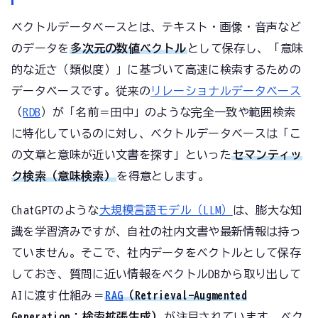
ベクトルデータベースとは、テキスト・画像・音声など
のデータを
多次元の数値ベクトル
として保存し、「意味
的な近さ（類似度）」に基づいて高速に検索するための
データベースです。従来の
リレーショナルデータベース
（
RDB
）が「名前＝田中」のような完全一致や範囲検索
に特化しているのに対し、ベクトルデータベースは「こ
の文章と意味が近い文書を探す」といった
セマンティッ
ク検索（意味検索）
を得意とします。
ChatGPTのような
大規模言語モデル（LLM）
は、膨大な知
識を学習済みですが、自社の社内文書や最新情報は持っ
ていません。そこで、社内データをベクトルとして保存
しておき、質問に近い情報をベクトルDBから取り出して
AIに渡す仕組み＝
RAG
（Retrieval-Augmented
Generation：検索拡張生成）
が注目されています。ベク