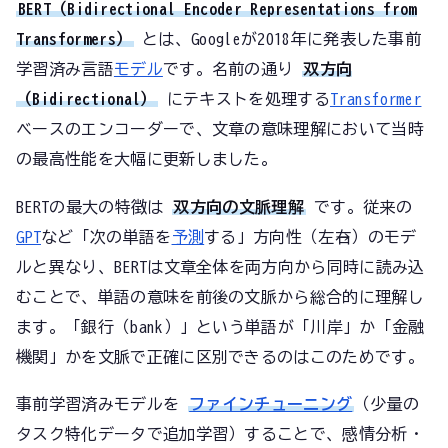
BERT（Bidirectional Encoder Representations from
Transformers）
とは、Googleが2018年に発表した事前
学習済み言語
モデル
です。名前の通り
双方向
（Bidirectional）
にテキストを処理する
Transformer
ベースのエンコーダーで、文章の意味理解において当時
の最高性能を大幅に更新しました。
BERTの最大の特徴は
双方向の文脈理解
です。従来の
GPT
など「次の単語を
予測
する」方向性（左→右）のモデ
ルと異なり、BERTは文章全体を両方向から同時に読み込
むことで、単語の意味を前後の文脈から総合的に理解し
ます。「銀行（bank）」という単語が「川岸」か「金融
機関」かを文脈で正確に区別できるのはこのためです。
事前学習済みモデルを
ファインチューニング
（少量の
タスク特化データで追加学習）することで、感情分析・