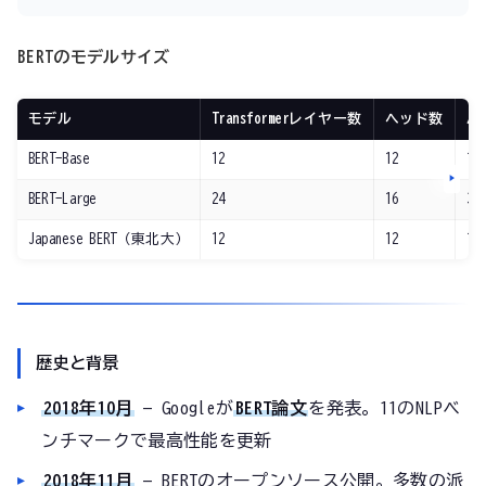
BERTのモデルサイズ
モデル
Transformerレイヤー数
ヘッド数
パ
BERT-Base
12
12
1.
BERT-Large
24
16
3.
Japanese BERT（東北大）
12
12
1
歴史と背景
2018年10月
— Googleが
BERT論文
を発表。11のNLPベ
ンチマークで最高性能を更新
2018年11月
— BERTのオープンソース公開。多数の派