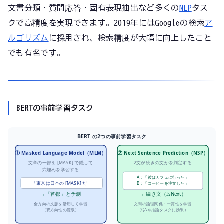
文書分類・質問応答・固有表現抽出など多くの
NLP
タス
クで高精度を実現できます。2019年にはGoogleの検索
ア
ルゴリズム
に採用され、検索精度が大幅に向上したこと
でも有名です。
BERTの事前学習タスク
BERT の2つの事前学習タスク
① Masked Language Model（MLM）
② Next Sentence Prediction（NSP）
文章の一部を [MASK] で隠して
2文が続きの文かを判定する
穴埋めを学習する
A：「彼はカフェに行った」
「東京は日本の [MASK] だ」
B：「コーヒーを注文した」
→「首都」と予測
→ 続き文（IsNext）
全方向の文脈を活用して学習
文間の論理関係・一貫性を学習
（双方向性の源泉）
（QAや推論タスクに効果）