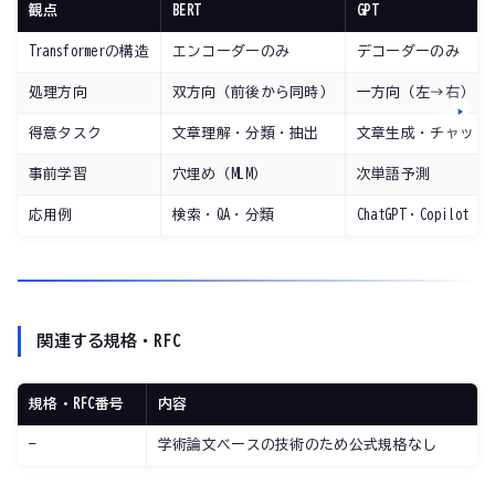
観点
BERT
GPT
Transformerの構造
エンコーダーのみ
デコーダーのみ
処理方向
双方向（前後から同時）
一方向（左→右）
得意タスク
文章理解・分類・抽出
文章生成・チャット
事前学習
穴埋め（MLM）
次単語予測
応用例
検索・QA・分類
ChatGPT・Copilot
関連する規格・RFC
規格・RFC番号
内容
—
学術論文ベースの技術のため公式規格なし