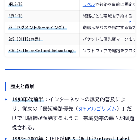
MPLS-TE
ラベル
で経路を事前に固定す
RSVP-TE
経路ごとに帯域を予約する
SR（セグメントルーティング）
送信元がパスを指定する新方
QoS（DiffServ等）
パケットに優先度マークをつ
SDN（Software-Defined Networking）
ソフトウェアで経路をプログ
歴史と背景
1990年代前半
：インターネットの爆発的普及によ
り、従来の「最短経路優先（
SPF
アルゴリズム
）」だ
けでは輻輳が頻発するように。帯域効率の悪さが問題
視される。
1998〜2001年
：IETFが
MPLS（MultiProtocol Label