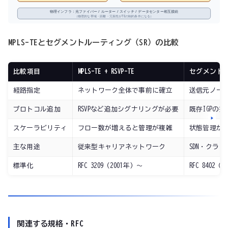
物理インフラ：光ファイバー / ルーター / スイッチ / データセンター相互接続
（物理的な帯域・距離・冗長性がTEの制約条件になる）
MPLS-TEとセグメントルーティング（SR）の比較
比較項目
MPLS-TE + RSVP-TE
セグメントル
経路指定
ネットワーク全体で事前に確立
送信元ノー
プロトコル追加
RSVPなど追加シグナリングが必要
既存IGPの拡
スケーラビリティ
フロー数が増えると管理が複雑
状態管理が
主な用途
従来型キャリアネットワーク
SDN・クラ
標準化
RFC 3209（2001年）〜
RFC 8402（
関連する規格・RFC