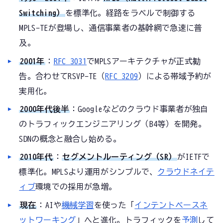
Switching）
を標準化。経路をラベルで制御する
MPLS-TEが登場し、通信事業者の基幹網で急速に普
及。
2001年
：
RFC 3031
でMPLSアーキテクチャが正式勧
告。合わせてRSVP-TE（
RFC 3209
）による帯域予約が
実用化。
2000年代後半
：Googleなどのクラウド事業者が独自
のトラフィックエンジニアリング（B4等）を開発。
SDNの概念と融合し始める。
2010年代
：
セグメントルーティング（SR）
がIETFで
標準化。MPLSより運用がシンプルで、
クラウドネイテ
ィブ
環境での採用が急増。
現在
：AIや
機械学習
を使った「
インテントベースネ
ットワーキング
」へと進化。トラフィックを
予測
して