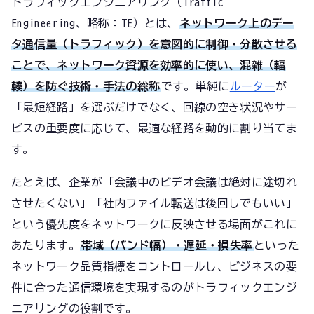
トラフィックエンジニアリング（Traffic
Engineering、略称：TE）とは、
ネットワーク上のデー
タ通信量（トラフィック）を意図的に制御・分散させる
ことで、ネットワーク資源を効率的に使い、混雑（輻
輳）を防ぐ技術・手法の総称
です。単純に
ルーター
が
「最短経路」を選ぶだけでなく、回線の空き状況やサー
ビスの重要度に応じて、最適な経路を動的に割り当てま
す。
たとえば、企業が「会議中のビデオ会議は絶対に途切れ
させたくない」「社内ファイル転送は後回しでもいい」
という優先度をネットワークに反映させる場面がこれに
あたります。
帯域（バンド幅）・遅延・損失率
といった
ネットワーク品質指標をコントロールし、ビジネスの要
件に合った通信環境を実現するのがトラフィックエンジ
ニアリングの役割です。