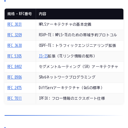
規格・RFC番号
内容
RFC 3031
MPLSアーキテクチャの基本定義
RFC 3209
RSVP-TE：MPLS-TEのための帯域予約プロトコル
RFC 3630
OSPF-TE：トラフィックエンジニアリング拡張
RFC 5305
IS-IS
拡張（TEリンク情報の配布）
RFC 8402
セグメントルーティング（SR）アーキテクチャ
RFC 8986
SRv6ネットワークプログラミング
RFC 2475
DiffServアーキテクチャ（QoSの標準）
RFC 7011
IPFIX：フロー情報のエクスポート仕様