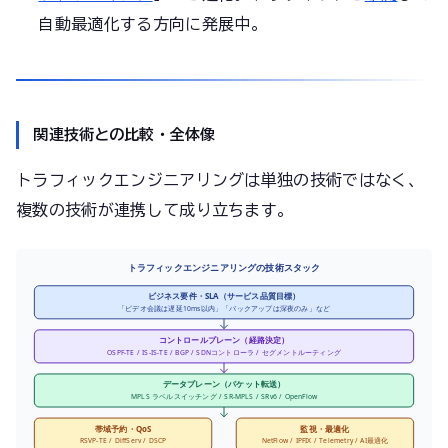
自動最適化する方向に発展中。
関連技術との比較・全体像
トラフィックエンジニアリングは単独の技術ではなく、
複数の技術が連携して成り立ちます。
トラフィックエンジニアリングの技術スタック
ビジネス要件・SLA（サービス品質目標）
「ビデオ会議は遅延10ms以内」「バックアップは深夜のみ」など
コントロールプレーン（経路決定）
OSPF-TE / IS-IS-TE / BGP / SDNコントローラ / セグメントルーティング
データプレーン（パケット転送）
MPLS ラベルスイッチング / SR-MPLS / SRv6 / OpenFlow
帯域予約・QoS
監視・最適化
RSVP-TE / DiffServ / DSCP
NetFlow / IPFIX / Telemetry / AI最適化