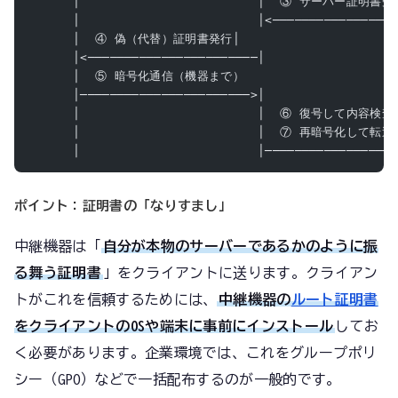
      │                        │  ③ サーバー証明書受
      │                        │<────────────────
      │  ④ 偽（代替）証明書発行│                     
      │<───────────────────────│                 
      │  ⑤ 暗号化通信（機器まで）                     
      │───────────────────────>│                 
      │                        │  ⑥ 復号して内容検査
      │                        │  ⑦ 再暗号化して転送
      │                        │─────────────────
ポイント：証明書の「なりすまし」
中継機器は「
自分が本物のサーバーであるかのように振
る舞う証明書
」をクライアントに送ります。クライアン
トがこれを信頼するためには、
中継機器の
ルート証明書
をクライアントのOSや端末に事前にインストール
してお
く必要があります。企業環境では、これをグループポリ
シー（GPO）などで一括配布するのが一般的です。