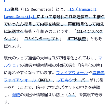
TLS
復号
（TLS Decryption）とは、
TLS（Transport
Layer Security）
によって暗号化された通信を、中継点
でいったん復号して内容を検査し、再度暗号化して宛先
に転送する
技術・仕組みのことです。「
SSLインスペク
ション
」「
TLSインターセプト
」「
HTTPS検査
」とも呼
ばれます。
現代のウェブ通信の大半はTLSで暗号化されており、
マ
ルウェア
の通信や機密情報の外部送信も「暗号化の陰」
に隠れやすくなっています。
ファイアウォール
や
次世代
ファイアウォール
（NGFW）
、
プロキシ
サーバー
がTLS復
号を行うことで、暗号化されたパケットの中身を確認
し、
脅威
の検出や情報漏えい防止（
DLP
）を実現できま
す。