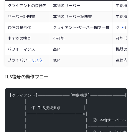
クライアントの接続先
本物のサーバー
中継機器
サーバー証明書
本物のサーバー証明書
中継機器
通信の暗号化
クライアント↔サーバー間で一貫
クライア
中間での検査
不可能
可能（マ
パフォーマンス
高い
機器の処
プライバシー
リスク
低い
通信内容
TLS復号の動作フロー
[クライアント]─────────────[中継機器]──────────────[
      │                        │                 
      │  ① TLS接続要求         │                   
      │───────────────────────>│                 
      │                        │  ② 本物サーバーへ接
      │                        │─────────────────