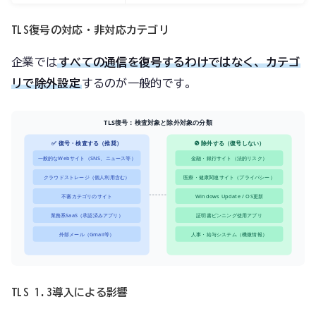
TLS復号の対応・非対応カテゴリ
企業では
すべての通信を復号するわけではなく、カテゴ
リで除外設定
するのが一般的です。
TLS復号：検査対象と除外対象の分類
✅ 復号・検査する（推奨）
🚫 除外する（復号しない）
一般的なWebサイト（SNS、ニュース等）
金融・銀行サイト（法的リスク）
クラウドストレージ（個人利用含む）
医療・健康関連サイト（プライバシー）
不審カテゴリのサイト
Windows Update / OS更新
業務系SaaS（承認済みアプリ）
証明書ピンニング使用アプリ
外部メール（Gmail等）
人事・給与システム（機微情報）
TLS 1.3導入による影響