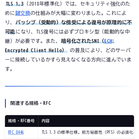
TLS 1.3
（2018年標準化）では、セキュリティ強化のた
めに
鍵交換
の仕組みが大幅に変わりました。これによ
り、
パッシブ（受動的）な傍受による復号が原理的に不
可能
になり、TLS復号には必ずプロキシ型（能動的な中
継）が必要です。また、
暗号化されたSNI（
ECH
:
Encrypted Client Hello）
の普及により、どのサーバ
ーに接続しているかすら見えなくなる方向に進んでいま
す。
関連する規格・RFC
規格・RFC番号
内容
RFC 8446
TLS 1.3 の標準仕様。前方秘匿性（PFS）の必須