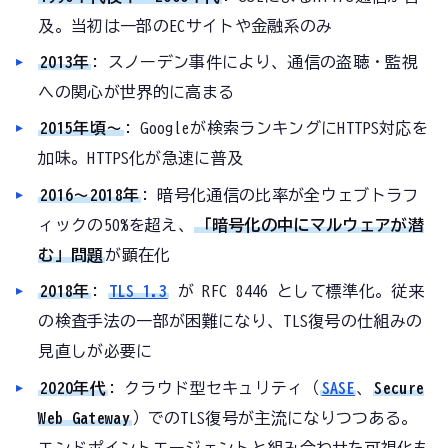
及。当初は一部のECサイトや金融系のみ
2013年
: スノーデン事件により、通信の盗聴・監視
への関心が世界的に高まる
2015年頃〜
: Googleが検索ランキングにHTTPS対応を
加味。HTTPS化が急速に普及
2016〜2018年
: 暗号化通信の比率が全ウェブトラフ
ィックの50%を超え、
「暗号化の中にマルウェアが潜
む」問題
が顕在化
2018年
:
TLS 1.3
が RFC 8446 として標準化。従来
の検査手法の一部が困難になり、TLS復号の仕組みの
見直しが必要に
2020年代
: クラウド型セキュリティ（
SASE
、
Secure
Web Gateway
）でのTLS復号が主流になりつつある。
エンドポイントエージェントと組み合わせた可視化も