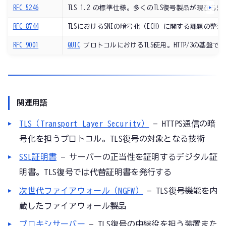
RFC 5246
TLS 1.2 の標準仕様。多くのTLS復号製品が現在も対
RFC 8744
TLSにおけるSNIの暗号化（ECH）に関する課題の整理
RFC 9001
QUIC
プロトコルにおけるTLS使用。HTTP/3の基盤であ
関連用語
TLS（Transport Layer Security）
— HTTPS通信の暗
号化を担うプロトコル。TLS復号の対象となる技術
SSL証明書
— サーバーの正当性を証明するデジタル証
明書。TLS復号では代替証明書を発行する
次世代ファイアウォール（NGFW）
— TLS復号機能を内
蔵したファイアウォール製品
プロキシサーバー
— TLS復号の中継役を担う装置また