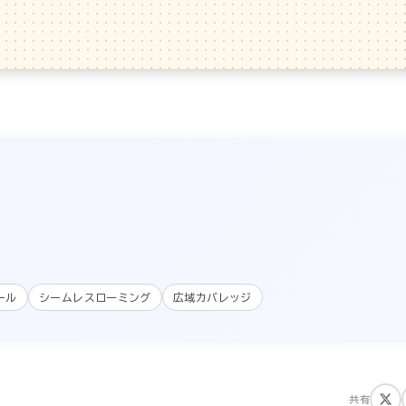
i
ール
シームレスローミング
広域カバレッジ
共有