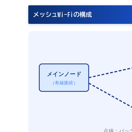
メッシュWi-Fiの構成
メインノード
（有線接続）
点線：バッ