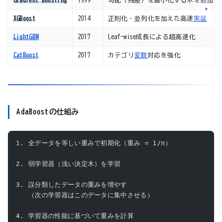
Gradient Boosting
1999
勾配（残差）を最小化する木を追加
XGBoost
2014
正則化・並列化を加えた高速
実装
LightGBM
2017
Leaf-wise成長による超高速化
CatBoost
2017
カテゴリ
変数
対応を強化
AdaBoostの仕組み
1. 全データを等しい重みで初期化（重み = 1/n）
2. 弱学習器（浅い決定木）を学習
3. 誤分類したデータの重みを増やす
   （次の学習器はこのデータに集中させる）
4. 学習器の性能に基づいて重みを計算