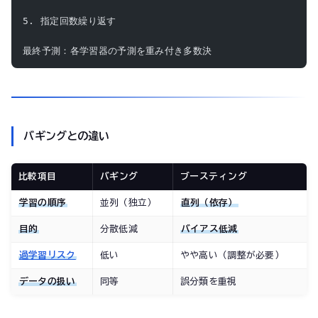
5. 指定回数繰り返す
最終予測：各学習器の予測を重み付き多数決
バギングとの違い
比較項目
バギング
ブースティング
学習の順序
並列（独立）
直列（依存）
目的
分散低減
バイアス低減
過学習
リスク
低い
やや高い（調整が必要）
データの扱い
同等
誤分類を重視