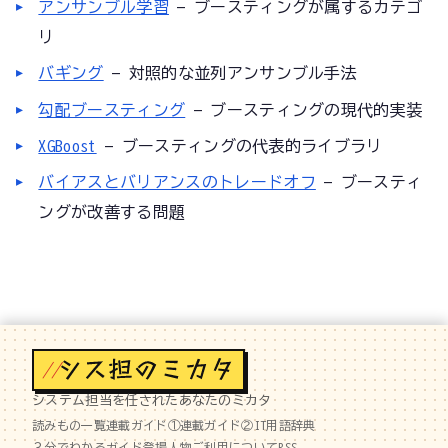
アンサンブル学習
— ブースティングが属するカテゴ
リ
バギング
— 対照的な並列アンサンブル手法
勾配ブースティング
— ブースティングの現代的実装
XGBoost
— ブースティングの代表的ライブラリ
バイアスとバリアンスのトレードオフ
— ブースティ
ングが改善する問題
//
システム担当を任されたあなたのミカタ
読みもの一覧
連載ガイド①
連載ガイド②
IT用語辞典
３分でわかるガイド
登場人物
ご利用について
RSS