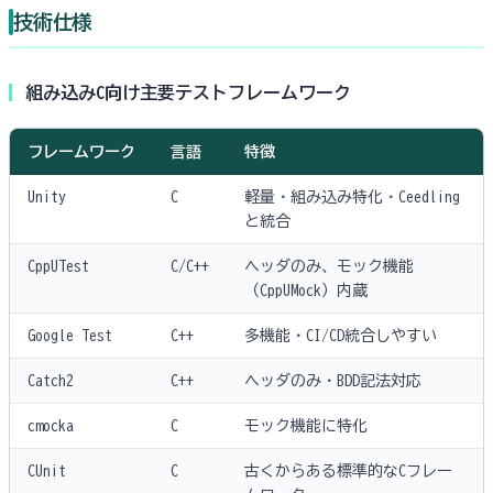
技術仕様
組み込みC向け主要テストフレームワーク
フレームワーク
言語
特徴
Unity
C
軽量・組み込み特化・Ceedling
と統合
CppUTest
C/C++
ヘッダのみ、モック機能
（CppUMock）内蔵
Google Test
C++
多機能・CI/CD統合しやすい
Catch2
C++
ヘッダのみ・BDD記法対応
cmocka
C
モック機能に特化
CUnit
C
古くからある標準的なCフレー