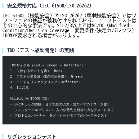
安全規格対応（IEC 61508/ISO 26262）
IEC 61508（機能安全）やISO 26262（車載機能安全）ではソ
フトウェアの検証が義務付けられており、ユニットテストは
その中心的な手法です。SIL2/3以上ではMC/DC（Modified
Condition/Decision Coverage：変更条件/決定カバレッジ）
100%が要求される場合があります。
TDD（テスト駆動開発）の実践
TDDサイクル（Red → Green → Refactor）:
1. 失敗するテストを書く（Red）
2. テストが通る最小限の実装を書く（Green）
3. コードをリファクタリング（Refactor）
4. 1に戻る
組み込みでのTDD適用例:
- CRCチェック関数: まず既知の入力・出力ペアのテストを書く
- フィルターアルゴリズム: 入力信号列と期待出力をテストに書く
- プロトコルパーサー: 各メッセージタイプのパースをテスト
リグレッションテスト