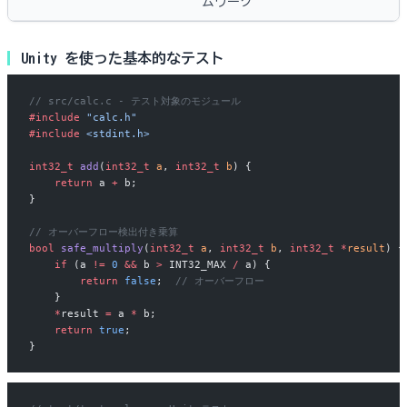
ムワーク
Unity を使った基本的なテスト
// src/calc.c - テスト対象のモジュール
#include
 "calc.h"
#include
 <stdint.h>
int32_t
 add
(
int32_t
 a
, 
int32_t
 b
) {
    return
 a 
+
 b;
}
// オーバーフロー検出付き乗算
bool
 safe_multiply
(
int32_t
 a
, 
int32_t
 b
, 
int32_t
 *
result
) {
    if
 (a 
!=
 0
 &&
 b 
>
 INT32_MAX 
/
 a) {
        return
 false
;
  // オーバーフロー
    }
    *
result 
=
 a 
*
 b;
    return
 true
;
}