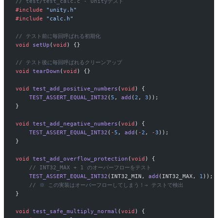
// test/test_calc.c - Unityテスト
#include
 "unity.h"
#include
 "calc.h"
// テスト前に毎回呼ばれる初期化
void
 setUp
(
void
) {}
// テスト後に毎回呼ばれるクリーンアップ
void
 tearDown
(
void
) {}
void
 test_add_positive_numbers
(
void
) {
    TEST_ASSERT_EQUAL_INT32
(
5
, 
add
(
2
, 
3
));
}
void
 test_add_negative_numbers
(
void
) {
    TEST_ASSERT_EQUAL_INT32
(
-
5
, 
add
(
-
2
, 
-
3
));
}
void
 test_add_overflow_protection
(
void
) {
    // INT32_MAX + 1 のオーバーフローをテスト
    TEST_ASSERT_EQUAL_INT32
(INT32_MIN, 
add
(INT32_MAX, 
1
));
    // ※ この実装はオーバーフローしてしまう！→ テストで検出
}
void
 test_safe_multiply_normal
(
void
) {