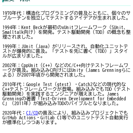
1970年代：構造化プログラミングの普及とともに、個々のサ
ブルーチンを独立してテストするアイデアが生まれました。
1994年：Kent Beckが最初のxUnitフレームワーク（SUnit、
Smalltalk向け）を開発。テスト駆動開発（TDD）の概念も整
理されました。
1999年：JUnit（Java）がリリースされ、自動化ユニットテ
ストが爆発的に普及。「テストを先に書く（TDD）」スタイ
ルが広まりました。
2002年：CppUnit（C++）などのC/C++向けテストフレームワ
ークが普及。組み込みC向けにはUnity（James Grenningらに
よる）が2007年頃から開発されました。
2010年代：Google Test（gtest）・Catch2などの現代的な
C++テストフレームワークが登場。組み込みでもTDD（テスト
駆動開発）を実践するエンジニアが増えました。James
Grenningの著書「Test-Driven Development for Embedded
C」（2011年）が組み込みTDDのバイブルとなりました。
2020年代：
CI/CD
の普及により、組み込みプロジェクトでも
GitHub Actions・GitLab CI等でのユニットテスト自動実行
が標準化しつつあります。