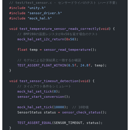
// test/test_sensor.c - センサードライバのテスト（ハード不要）
#include
 "unity.h"
#include
 "sensor_driver.h"
#include
 "mock_hal.h"
void
 test_temperature_sensor_reads_correctly
(
void
) {
    // BMP280の温度レジスタが0x50を返す場合のテスト
    mock_hal_set_i2c_return
(
0x
50
);
    float
 temp 
=
 sensor_read_temperature
();
    // モデルによる計算結果と一致するか確認
    TEST_ASSERT_FLOAT_WITHIN
(
0.5
f
, 
24.8
f
, temp);
}
void
 test_sensor_timeout_detection
(
void
) {
    // タイムアウト条件をシミュレート
    mock_hal_set_tick
(
0
);
    sensor_start_conversion
();
    mock_hal_set_tick
(
10000
);
  // 10秒後
    SensorStatus status 
=
 sensor_check_status
();
    TEST_ASSERT_EQUAL
(SENSOR_TIMEOUT, status);
}