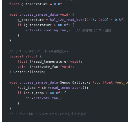
float
 g_temperature 
=
 0.0
f
;
void
 process_sensor_data
(
void
) {
    g_temperature 
=
 hal_i2c_read_byte
(
0x
48
, 
0x
00
) 
*
 0.5
f
;
    if
 (g_temperature 
>
 80.0
f
) {
        activate_cooling_fan
();
  // 副作用（テスト困難）
    }
}
// テストしやすいコード（依存性注入）
typedef
 struct
 {
    float
 (
*
read_temperature)(
void
);
    void
  (
*
activate_fan)(
void
);
} SensorCallbacks;
void
 process_sensor_data
(SensorCallbacks 
*
cb
, 
float
 *
out_te
    *
out_temp 
=
 cb->
read_temperature
();
    if
 (
*
out_temp 
>
 80.0
f
) {
        cb->
activate_fan
();
    }
}
// → テスト時にモックのコールバックを注入できる