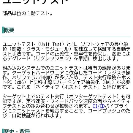
部品単位の自動テスト。
概要
ユニットテスト（Unit Test）とは、ソフトウェアの最小単
位（関数・クラス・モジュール）を独立して検証する自動テ
スト手法です。コードの正確性・堅牢性を確保し、変更によ
るデグレード（リグレッション）を早期に検出します。
組み込みシステムでのユニットテストは特有の課題がありま
す。ターゲットハードウェアに依存したコード（レジスタ操
作、ペリフェラル制御）が多いため、テスト実行環境をホス
トPC（x86）上に移す際にハードウェア抽象化（HAL）が必要
です。これを「ネイティブ（ホスト）テスト」と呼びます。
ターゲット上でのテスト実行（オンターゲットテスト）も可
能ですが、実行速度・フィードバック速度の面からネイティ
ブテストとの組み合わせが推奨されます。
CI/CD
パイプライ
ンにユニットテストを統合することで、コードプッシュのた
びに自動検証が行われます。
歴史・背景