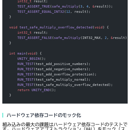
    int32_t
 result;
    TEST_ASSERT_TRUE
(
safe_multiply
(
3
, 
4
, 
&
result));
    TEST_ASSERT_EQUAL_INT32
(
12
, result);
}
void
 test_safe_multiply_overflow_detected
(
void
) {
    int32_t
 result;
    TEST_ASSERT_FALSE
(
safe_multiply
(INT32_MAX, 
2
, 
&
result))
}
int
 main
(
void
) {
    UNITY_BEGIN
();
    RUN_TEST
(test_add_positive_numbers);
    RUN_TEST
(test_add_negative_numbers);
    RUN_TEST
(test_add_overflow_protection);
    RUN_TEST
(test_safe_multiply_normal);
    RUN_TEST
(test_safe_multiply_overflow_detected);
    return
 UNITY_END
();
}
ハードウェア依存コードのモック化
組み込みの最大の課題はハードウェア依存コードのテストで
す。ハードウェアアブストラクション（HAL）をモック（ス