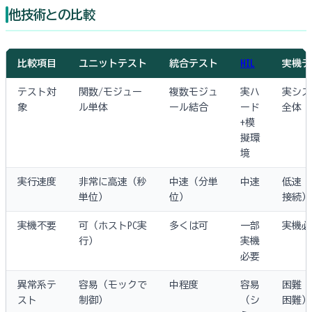
他技術との比較
比較項目
ユニットテスト
統合テスト
HIL
実機テ
テスト対
関数/モジュー
複数モジュ
実ハ
実シス
象
ル単体
ール結合
ード
全体
+模
擬環
境
実行速度
非常に高速（秒
中速（分単
中速
低速（
単位）
位）
接続）
実機不要
可（ホストPC実
多くは可
一部
実機必
行）
実機
必要
異常系テ
容易（モックで
中程度
容易
困難（
スト
制御）
（シ
困難）