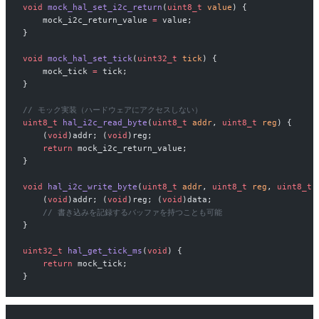
void
 mock_hal_set_i2c_return
(
uint8_t
 value
) {
    mock_i2c_return_value 
=
 value;
}
void
 mock_hal_set_tick
(
uint32_t
 tick
) {
    mock_tick 
=
 tick;
}
// モック実装（ハードウェアにアクセスしない）
uint8_t
 hal_i2c_read_byte
(
uint8_t
 addr
, 
uint8_t
 reg
) {
    (
void
)addr; (
void
)reg;
    return
 mock_i2c_return_value;
}
void
 hal_i2c_write_byte
(
uint8_t
 addr
, 
uint8_t
 reg
, 
uint8_t
 
    (
void
)addr; (
void
)reg; (
void
)data;
    // 書き込みを記録するバッファを持つことも可能
}
uint32_t
 hal_get_tick_ms
(
void
) {
    return
 mock_tick;
}