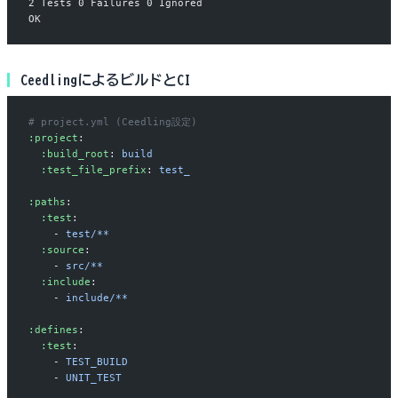
2 Tests 0 Failures 0 Ignored
OK
CeedlingによるビルドとCI
# project.yml (Ceedling設定)
:project
:
  :build_root
: 
build
  :test_file_prefix
: 
test_
:paths
:
  :test
:
    - 
test/**
  :source
:
    - 
src/**
  :include
:
    - 
include/**
:defines
:
  :test
:
    - 
TEST_BUILD
    - 
UNIT_TEST