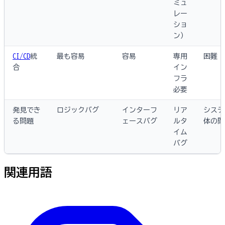
ミュ
レー
ショ
ン）
CI/CD
統
最も容易
容易
専用
困難
合
イン
フラ
必要
発見でき
ロジックバグ
インターフ
リア
システ
る問題
ェースバグ
ルタ
体の問
イム
バグ
関連用語