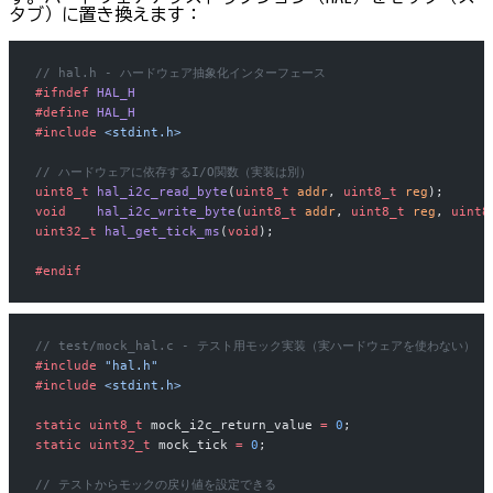
タブ）に置き換えます：
// hal.h - ハードウェア抽象化インターフェース
#ifndef
 HAL_H
#define
 HAL_H
#include
 <stdint.h>
// ハードウェアに依存するI/O関数（実装は別）
uint8_t
 hal_i2c_read_byte
(
uint8_t
 addr
, 
uint8_t
 reg
);
void
    hal_i2c_write_byte
(
uint8_t
 addr
, 
uint8_t
 reg
, 
uint8
uint32_t
 hal_get_tick_ms
(
void
);
#endif
// test/mock_hal.c - テスト用モック実装（実ハードウェアを使わない）
#include
 "hal.h"
#include
 <stdint.h>
static
 uint8_t
 mock_i2c_return_value 
=
 0
;
static
 uint32_t
 mock_tick 
=
 0
;
// テストからモックの戻り値を設定できる