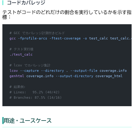
コードカバレッジ
テストがコードのどれだけの割合を実行しているかを示す指
標：
# GCC でカバレッジ計測付きビルド
gcc
 -fprofile-arcs
 -ftest-coverage
 -o
 test_calc
 test_calc.c
# テスト実行後
./test_calc
# lcov でカバレッジ集計
lcov
 --capture
 --directory
 .
 --output-file
 coverage.info
genhtml
 coverage.info
 --output-directory
 coverage_html
# 結果例:
# Lines:   95.2% (40/42)
# Branches: 87.5% (14/16)
用途・ユースケース