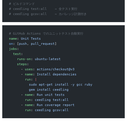
# ビルドコマンド
# ceedling test:all    → 全テスト実行
# ceedling gcov:all    → カバレッジ計測付き
# GitHub Actions でのユニットテスト自動実行
name
: 
Unit Tests
on
: [
push
, 
pull_request
]
jobs
:
  test
:
    runs-on
: 
ubuntu-latest
    steps
:
      - 
uses
: 
actions/checkout@v3
      - 
name
: 
Install dependencies
        run
: 
|
          sudo apt-get install -y gcc ruby
          gem install ceedling
      - 
name
: 
Run unit tests
        run
: 
ceedling test:all
      - 
name
: 
Run coverage report
        run
: 
ceedling gcov:all