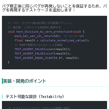
バグ修正後に同じバグが再発しないことを保証するため、バ
グを再現するテストケースを追加します：
// バグ: センサー値が0の時にゼロ除算クラッシュ
// 修正後、このテストを永続的に維持する
void
 test_division_by_zero_protection
(
void
) {
    mock_hal_set_i2c_return
(
0
);
  // センサー値0
    float
 result 
=
 calculate_normalized_value
();
    // NaNや無限大にならないことを確認
    TEST_ASSERT_FALSE
(
isnan
(result));
    TEST_ASSERT_FALSE
(
isinf
(result));
    TEST_ASSERT_EQUAL_FLOAT
(
0.0
f
, result);
}
実装・開発のポイント
テスト可能な設計（Testability）
// テストしにくいコード（グローバル状態に依存）