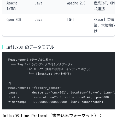
Apache
Java
Apache 2.0
産業IoT、OPC
IoTDB
UA連携
OpenTSDB
Java
LGPL
HBase上に構
築、大規模向
け
InfluxDB のデータモデル
Measurement（テーブルに相当）
 └── Tag Set（インデックス付きメタデータ）
      └── Field Set（実際の測定値、インデックスなし）
           └── Timestamp（ナノ秒精度）
例:
measurement: "factory_sensor"
tags:        device_id="cnc-001", location="tokyo", line="A
fields:      temperature=25.3, vibration=0.42, rpm=3000
timestamp:   1700000000000000000  (Unix nanoseconds)
InfluxDB Line Protocol（書き込みフォーマット）：