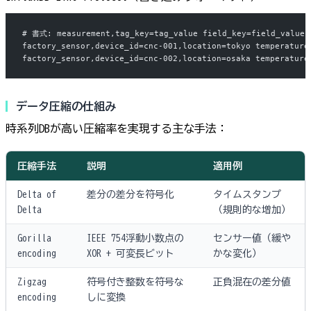
# 書式: measurement,tag_key=tag_value field_key=field_value 
factory_sensor,device_id=cnc-001,location=tokyo temperature
factory_sensor,device_id=cnc-002,location=osaka temperature
データ圧縮の仕組み
時系列DBが高い圧縮率を実現する主な手法：
圧縮手法
説明
適用例
Delta of
差分の差分を符号化
タイムスタンプ
Delta
（規則的な増加）
Gorilla
IEEE 754浮動小数点の
センサー値（緩や
encoding
XOR + 可変長ビット
かな変化）
Zigzag
符号付き整数を符号な
正負混在の差分値
encoding
しに変換