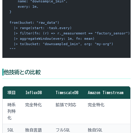
    name: "downsample_1min",
    every: 1m,
}
from(bucket: "raw_data")
  |> range(start: -task.every)
  |> filter(fn: (r) => r._measurement == "factory_sensor")
  |> aggregateWindow(every: 1m, fn: mean)
  |> to(bucket: "downsampled_1min", org: "my-org")
"""
他技術との比較
項目
InfluxDB
TimescaleDB
Amazon Timestream
時系
完全特化
拡張で対応
完全特化
列特
化
SQL
独自言語
フルSQL
独自SQL