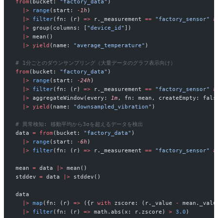
from
(bucket: 
"factory_data"
)
  |>
 range
(start: 
-
1h
)
  |>
 filter
(fn: (r) 
=>
 r._measurement 
==
 "factory_sensor"
 a
  |>
 group(columns: [
"device_id"
])
  |>
 mean()
  |>
 yield
(name: 
"average_temperature"
)
# 1分ごとのダウンサンプリング（大量データのグラフ表示向け）
from
(bucket: 
"factory_data"
)
  |>
 range
(start: 
-
24h
)
  |>
 filter
(fn: (r) 
=>
 r._measurement 
==
 "factory_sensor"
 a
  |>
 aggregateWindow(every: 
1m
, fn: mean, createEmpty: fals
  |>
 yield
(name: 
"downsampled_vibration"
)
# 異常検知: 移動平均から3σを超えるデータを検出
data 
=
 from
(bucket: 
"factory_data"
)
  |>
 range
(start: 
-
6h
)
  |>
 filter
(fn: (r) 
=>
 r._measurement 
==
 "factory_sensor"
 a
mean 
=
 data 
|>
 mean()
stddev 
=
 data 
|>
 stddev()
data
  |>
 map
(fn: (r) 
=>
 ({r 
with
 zscore: (r._value 
-
 mean._valu
  |>
 filter
(fn: (r) 
=>
 math.abs(x: r.zscore) 
>
 3.0
)