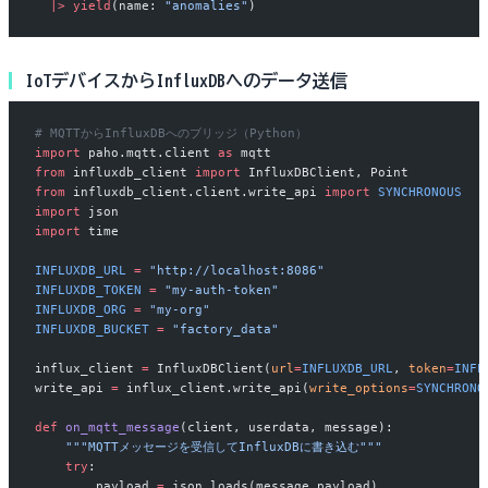
  |>
 yield
(name: 
"anomalies"
)
IoTデバイスからInfluxDBへのデータ送信
# MQTTからInfluxDBへのブリッジ（Python）
import
 paho.mqtt.client 
as
 mqtt
from
 influxdb_client 
import
 InfluxDBClient, Point
from
 influxdb_client.client.write_api 
import
 SYNCHRONOUS
import
 json
import
 time
INFLUXDB_URL
 =
 "http://localhost:8086"
INFLUXDB_TOKEN
 =
 "my-auth-token"
INFLUXDB_ORG
 =
 "my-org"
INFLUXDB_BUCKET
 =
 "factory_data"
influx_client 
=
 InfluxDBClient(
url
=
INFLUXDB_URL
, 
token
=
INFL
write_api 
=
 influx_client.write_api(
write_options
=
SYNCHRONO
def
 on_mqtt_message
(client, userdata, message):
    """MQTTメッセージを受信してInfluxDBに書き込む"""
    try
:
        payload 
=
 json.loads(message.payload)