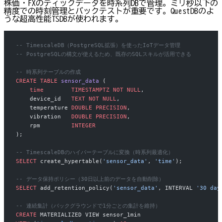
株価・FXのティックデータを時系列DBで管理。ミリ秒以下の
精度での時刻管理とバックテストが重要です。QuestDBのよ
うな超高性能TSDBが使われます。
-- TimescaleDB（PostgreSQL拡張）を使ったIoTデータ管理
-- PostgreSQLの構文が使えるため、既存のSQLスキルが活用できる
-- 時系列テーブルの作成
CREATE
 TABLE
 sensor_data
 (
    time
        TIMESTAMPTZ
 NOT NULL
,
    device_id   
TEXT
 NOT NULL
,
    temperature 
DOUBLE PRECISION
,
    vibration   
DOUBLE PRECISION
,
    rpm         
INTEGER
);
-- TimescaleDBのハイパーテーブルに変換（時系列最適化）
SELECT
 create_hypertable(
'sensor_data'
, 
'time'
);
-- データ保持ポリシー（30日以上前のデータを自動削除）
SELECT
 add_retention_policy(
'sensor_data'
, INTERVAL 
'30 day
-- 連続集計（バックグラウンドで1分ごとの集計を維持）
CREATE
 MATERIALIZED VIEW sensor_1min