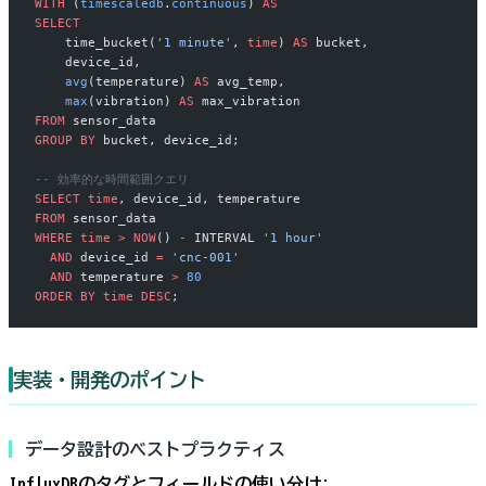
WITH
 (
timescaledb
.
continuous
) 
AS
SELECT
    time_bucket(
'1 minute'
, 
time
) 
AS
 bucket,
    device_id,
    avg
(temperature) 
AS
 avg_temp,
    max
(vibration) 
AS
 max_vibration
FROM
 sensor_data
GROUP BY
 bucket, device_id;
-- 効率的な時間範囲クエリ
SELECT
 time
, device_id, temperature
FROM
 sensor_data
WHERE
 time
 >
 NOW
() 
-
 INTERVAL 
'1 hour'
  AND
 device_id 
=
 'cnc-001'
  AND
 temperature 
>
 80
ORDER BY
 time
 DESC
;
実装・開発のポイント
データ設計のベストプラクティス
InfluxDBのタグとフィールドの使い分け
: