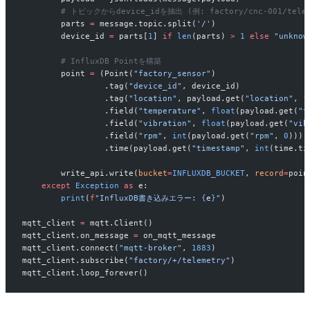
        # トピックからdevice_idを抽出 (例: factory/cnc-001/telem
        parts 
=
 message.topic.split(
'/'
)
        device_id 
=
 parts[
1
] 
if
 len
(parts) 
>
 1
 else
 "unknow
        # InfluxDB Pointを構築
        point 
=
 (Point(
"factory_sensor"
)
                 .tag(
"device_id"
, device_id)
                 .tag(
"location"
, payload.get(
"location"
, 
"
                 .field(
"temperature"
, 
float
(payload.get(
"t
                 .field(
"vibration"
, 
float
(payload.get(
"vib
                 .field(
"rpm"
, 
int
(payload.get(
"rpm"
, 
0
)))
                 .time(payload.get(
"timestamp"
, 
int
(time.ti
        write_api.write(
bucket
=
INFLUXDB_BUCKET
, 
record
=
poin
    except
 Exception
 as
 e:
        print
(
f
"InfluxDB書き込みエラー: 
{
e
}
"
)
mqtt_client 
=
 mqtt.Client()
mqtt_client.on_message 
=
 on_mqtt_message
mqtt_client.connect(
"mqtt-broker"
, 
1883
)
mqtt_client.subscribe(
"factory/+/telemetry"
)
mqtt_client.loop_forever()