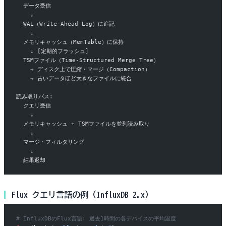
  データ受信
    ↓
  WAL（Write-Ahead Log）に追記
    ↓
  メモリキャッシュ（MemTable）に保持
    ↓ [定期的フラッシュ]
  TSMファイル（Time-Structured Merge Tree）
    → ディスク上で圧縮・マージ（Compaction）
    → 古いデータほど大きなファイルに統合
読み取りパス:
  クエリ受信
    ↓
  メモリキャッシュ + TSMファイルを並列読み取り
    ↓
  マージ・フィルタリング
    ↓
  結果返却
Flux クエリ言語の例（InfluxDB 2.x）
# InfluxDBのFlux言語: 過去1時間の各デバイスの平均温度