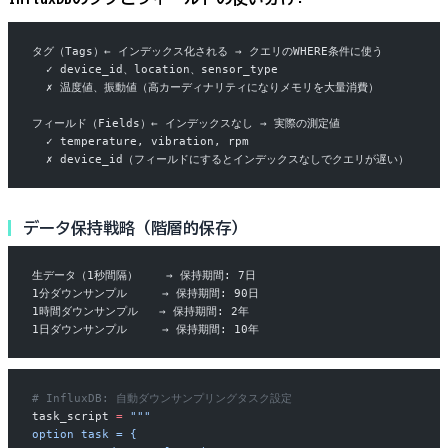
タグ（Tags）← インデックス化される → クエリのWHERE条件に使う
  ✓ device_id、location、sensor_type
  ✗ 温度値、振動値（高カーディナリティになりメモリを大量消費）
フィールド（Fields）← インデックスなし → 実際の測定値
  ✓ temperature, vibration, rpm
  ✗ device_id（フィールドにするとインデックスなしでクエリが遅い）
データ保持戦略（階層的保存）
生データ（1秒間隔）    → 保持期間: 7日
1分ダウンサンプル     → 保持期間: 90日
1時間ダウンサンプル   → 保持期間: 2年
1日ダウンサンプル     → 保持期間: 10年
# InfluxDB: 自動ダウンサンプリングタスク設定
task_script 
=
 """
option task = {