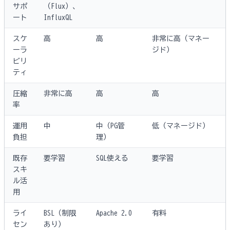
サポ
（Flux）、
ート
InfluxQL
スケ
高
高
非常に高（マネー
ーラ
ジド）
ビリ
ティ
圧縮
非常に高
高
高
率
運用
中
中（PG管
低（マネージド）
負担
理）
既存
要学習
SQL使える
要学習
スキ
ル活
用
ライ
BSL（制限
Apache 2.0
有料
セン
あり）