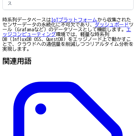
ス
時系列データベースは
IoTプラットフォーム
から収集された
センサーデータの永続化に不可欠であり、
ダッシュボード
ツ
ール（Grafanaなど）のデータソースとして機能します。
エ
ッジコンピューティング
環境では、軽量な時系列
DB（InfluxDB OSS、QuestDB）をエッジノード上で動かすこ
とで、クラウドへの通信量を削減しつつリアルタイム分析を
実現します。
関連用語