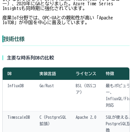
ー）、2020年にGAとなりました。Azure Time Series
Insightsも同時期に強化されています。
産業IoT分野では、OPC-UAとの親和性が高い「Apache
IoTDB」が中国を中心に普及しています。
技術仕様
主要な時系列DBの比較
DB
実装言語
ライセンス
特徴
InfluxDB
Go/Rust
BSL（OSSコ
最もポピュラ
ア）
ー、
InfluxQL/Flu
対応
TimescaleDB
C（PostgreSQL
Apache 2.0
SQLが使える
拡張）
PostgreSQL互
換