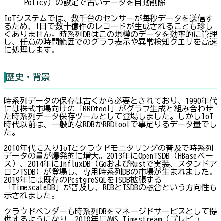
Policy）の設定で古いデータを自動削除
IoTシステムでは、数千台のセンサーが毎秒データを送信す
るため、1日で数十億件のレコードが生成されることも珍し
くありません。時系列DBはこの規模のデータを効率的に管理
し、任意の時間範囲でのグラフ表示や異常検知クエリを高速
に処理します。
歴史・背景
時系列データの保存は古くから必要とされており、1990年代
には株式市場向けの「RRDtool」がグラフ生成と組み合わせ
た時系列データ保存ツールとして登場しました。しかしIoT
時代以前は、一般的なRDBかRRDtoolで事足りるデータ量でし
た。
2010年代に入りIoTとクラウドモニタリングの普及で時系列
データの量が爆発的に増大。2013年にOpenTSDB（HBaseベー
ス）、2014年にInfluxDB（GoおよびRustで実装、スタンドア
ロンTSDB）が登場し、専用時系列DBの市場が生まれました。
2019年には既存のPostgreSQLをTSDB拡張する
「TimescaleDB」が普及し、RDBとTSDBの融合という方向性も
示されました。
クラウドベンダーも時系列DBをマネージドサービスとして提
供するようになり、2018年にAWS Timestream（プレビュ