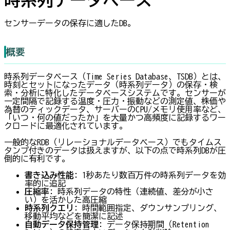
センサーデータの保存に適したDB。
概要
時系列データベース（Time Series Database、TSDB）とは、
時刻とセットになったデータ（時系列データ）の保存・検
索・分析に特化したデータベースシステムです。センサーが
一定間隔で記録する温度・圧力・振動などの測定値、株価や
為替のティックデータ、サーバーのCPU/メモリ使用率など、
「いつ・何の値だったか」を大量かつ高頻度に記録するワー
クロードに最適化されています。
一般的なRDB（リレーショナルデータベース）でもタイムス
タンプ付きのデータは扱えますが、以下の点で時系列DBが圧
倒的に有利です。
書き込み性能
: 1秒あたり数百万件の時系列データを効
率的に追記
圧縮率
: 時系列データの特性（連続値、差分が小さ
い）を活かした高圧縮
時系列クエリ
: 時間範囲指定、ダウンサンプリング、
移動平均などを簡潔に記述
自動データ保持管理
: データ保持期間（Retention