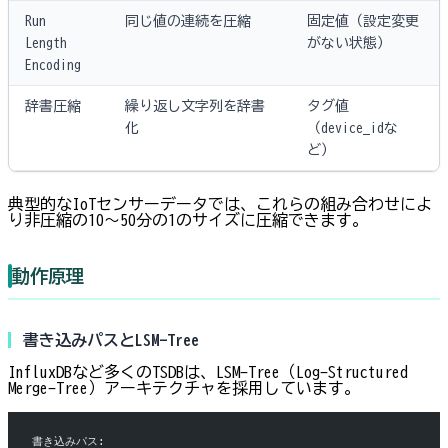
Run
同じ値の連続を圧縮
固定値（設定変更
Length
がない状態）
Encoding
辞書圧縮
繰り返し文字列を辞書
タグ値
化
（device_idな
ど）
典型的なIoTセンサーデータでは、これらの組み合わせによ
り非圧縮の10〜50分の1のサイズに圧縮できます。
動作原理
書き込みパスとLSM-Tree
InfluxDBなど多くのTSDBは、LSM-Tree（Log-Structured
Merge-Tree）アーキテクチャを採用しています。
書き込みパス: