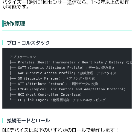
バタイズ＋10秒に1回センサー送信なら、1〜2年以上の動作
が可能です。
動作原理
プロトコルスタック
アプリケーション
├── Profiles（Health Thermometer / Heart Rate / Battery など
├── GATT（Generic Attribute Profile）：データの読み書き
├── GAP（Generic Access Profile）：接続管理・アドバタイズ
├── SM（Security Manager）：ペアリング・暗号化
├── ATT（Attribute Protocol）：属性データの交換
├── L2CAP（Logical Link Control and Adaptation Protocol）
├── HCI（Host Controller Interface）
└── LL（Link Layer）：物理層制御・チャンネルホッピング
接続モードとロール
BLEデバイスは以下のいずれかのロールで動作します：