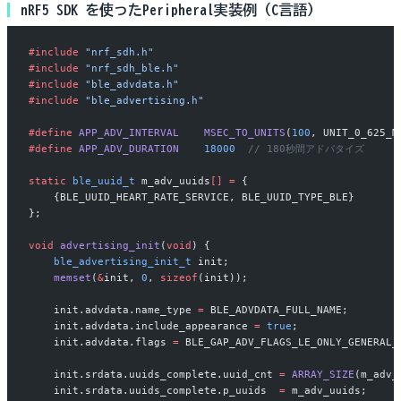
nRF5 SDK を使ったPeripheral実装例（C言語）
#include
 "nrf_sdh.h"
#include
 "nrf_sdh_ble.h"
#include
 "ble_advdata.h"
#include
 "ble_advertising.h"
#define
 APP_ADV_INTERVAL
    MSEC_TO_UNITS
(
100
, UNIT_0_625_M
#define
 APP_ADV_DURATION
    18000
  // 180秒間アドバタイズ
static
 ble_uuid_t
 m_adv_uuids
[]
 =
 {
    {BLE_UUID_HEART_RATE_SERVICE, BLE_UUID_TYPE_BLE}
};
void
 advertising_init
(
void
) {
    ble_advertising_init_t
 init;
    memset
(
&
init, 
0
, 
sizeof
(init));
    init.advdata.name_type 
=
 BLE_ADVDATA_FULL_NAME;
    init.advdata.include_appearance 
=
 true
;
    init.advdata.flags 
=
 BLE_GAP_ADV_FLAGS_LE_ONLY_GENERAL_
    init.srdata.uuids_complete.uuid_cnt 
=
 ARRAY_SIZE
(m_adv_
    init.srdata.uuids_complete.p_uuids  
=
 m_adv_uuids;