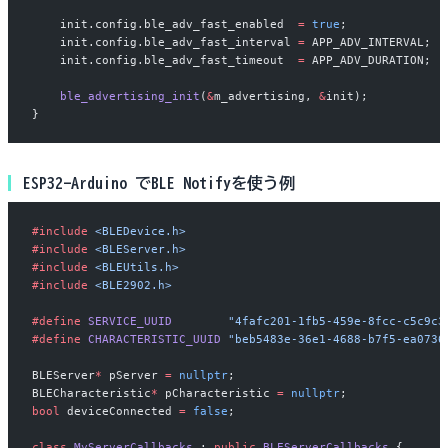
    init.config.ble_adv_fast_enabled  
=
 true
;
    init.config.ble_adv_fast_interval 
=
 APP_ADV_INTERVAL;
    init.config.ble_adv_fast_timeout  
=
 APP_ADV_DURATION;
    ble_advertising_init
(
&
m_advertising, 
&
init);
}
ESP32-Arduino でBLE Notifyを使う例
#include
 <BLEDevice.h>
#include
 <BLEServer.h>
#include
 <BLEUtils.h>
#include
 <BLE2902.h>
#define
 SERVICE_UUID
        "4fafc201-1fb5-459e-8fcc-c5c9c3
#define
 CHARACTERISTIC_UUID
 "beb5483e-36e1-4688-b7f5-ea0736
BLEServer
*
 pServer 
=
 nullptr
;
BLECharacteristic
*
 pCharacteristic 
=
 nullptr
;
bool
 deviceConnected 
=
 false
;
class
 MyServerCallbacks
 : 
public
 BLEServerCallbacks
 {