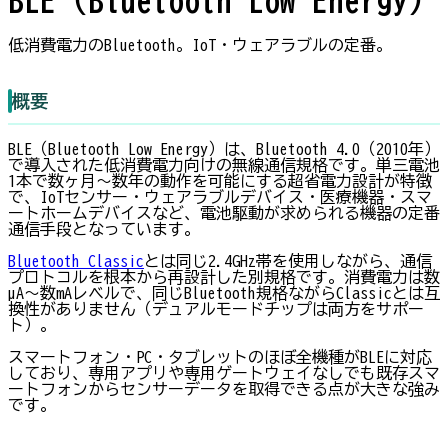
低消費電力のBluetooth。IoT・ウェアラブルの定番。
概要
BLE（Bluetooth Low Energy）は、Bluetooth 4.0（2010年）
で導入された低消費電力向けの無線通信規格です。単三電池
1本で数ヶ月〜数年の動作を可能にする超省電力設計が特徴
で、IoTセンサー・ウェアラブルデバイス・医療機器・スマ
ートホームデバイスなど、電池駆動が求められる機器の定番
通信手段となっています。
Bluetooth Classic
とは同じ2.4GHz帯を使用しながら、通信
プロトコルを根本から再設計した別規格です。消費電力は数
µA〜数mAレベルで、同じBluetooth規格ながらClassicとは互
換性がありません（デュアルモードチップは両方をサポー
ト）。
スマートフォン・PC・タブレットのほぼ全機種がBLEに対応
しており、専用アプリや専用ゲートウェイなしでも既存スマ
ートフォンからセンサーデータを取得できる点が大きな強み
です。