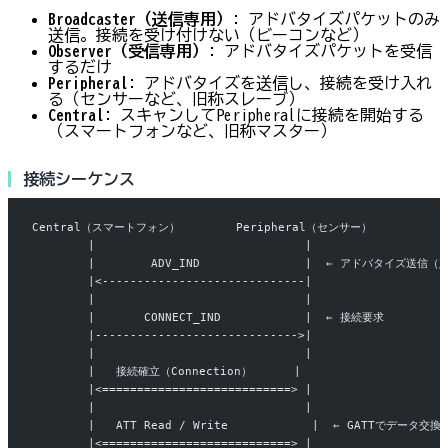
Broadcaster（送信専用）
: アドバタイズパケットのみ
送信。接続を受け付けない（ビーコンなど）
Observer（受信専用）
: アドバタイズパケットを受信
するだけ
Peripheral
: アドバタイズを送信し、接続を受け入れ
る（センサーなど、旧称スレーブ）
Central
: スキャンしてPeripheralに接続を開始する
（スマートフォンなど、旧称マスター）
接続シーケンス
Central（スマートフォン）        Peripheral（センサー）
        |                              |
        |        ADV_IND               |  ← アドバタイズ送信
        |<-----------------------------|
        |                              |
        |       CONNECT_IND            |  ← 接続要求
        |----------------------------->|
        |                              |
        |   接続確立（Connection）      |
        |<===========================> |
        |                              |
        |   ATT Read / Write            |  ← GATTでデータ交換
        |<===========================> |