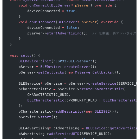
    void
 onConnect
(
BLEServer
*
 pServer
) 
override
 {
        deviceConnected 
=
 true
;
    }
    void
 onDisconnect
(
BLEServer
*
 pServer
) 
override
 {
        deviceConnected 
=
 false
;
        pServer->
startAdvertising
();
  // 切断後、再アドバタイズ
    }
};
void
 setup
() {
    BLEDevice
::
init
(
"ESP32-BLE-Sensor"
);
    pServer 
=
 BLEDevice
::
createServer
();
    pServer->
setCallbacks
(
new
 MyServerCallbacks
());
    BLEService
*
 pService 
=
 pServer->
createService
(SERVICE_U
    pCharacteristic 
=
 pService->
createCharacteristic
(
        CHARACTERISTIC_UUID,
        BLECharacteristic
::PROPERTY_READ 
|
 BLECharacteristi
    );
    pCharacteristic->
addDescriptor
(
new
 BLE2902
());
    pService->
start
();
    BLEAdvertising
*
 pAdvertising 
=
 BLEDevice
::
getAdvertisin
    pAdvertising->
addServiceUUID
(SERVICE_UUID);