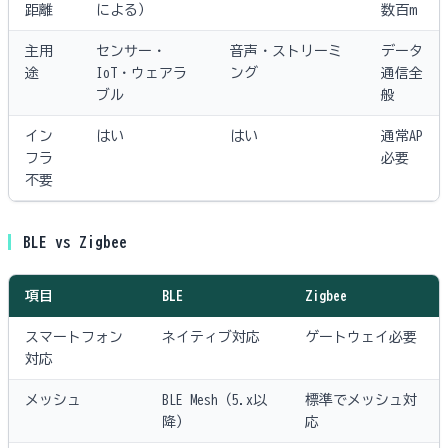
距離
による）
数百m
主用
センサー・
音声・ストリーミ
データ
途
IoT・ウェアラ
ング
通信全
ブル
般
イン
はい
はい
通常AP
フラ
必要
不要
BLE vs Zigbee
項目
BLE
Zigbee
スマートフォン
ネイティブ対応
ゲートウェイ必要
対応
メッシュ
BLE Mesh（5.x以
標準でメッシュ対
降）
応