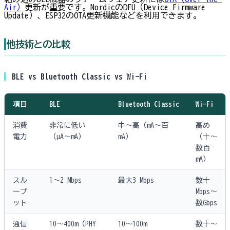
Air）
更新が重要です。NordicのDFU（Device Firmware
Update）、ESP32のOTA更新機能などを利用できます。
他技術との比較
BLE vs Bluetooth Classic vs Wi-Fi
項目
BLE
Bluetooth Classic
Wi-Fi
消費
非常に低い
中〜高（mA〜百
高め
電力
（µA〜mA）
mA）
（十〜
数百
mA）
スル
1〜2 Mbps
最大3 Mbps
数十
ープ
Mbps〜
ット
数Gbps
通信
10〜400m（PHY
10〜100m
数十〜