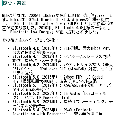
歴史・背景
BLEの前身は、2006年にNokiaが独自に開発した「Wibree」で
す。Nokiaは2007年にBluetooth SIGにWibreeの仕様を提供
し、「Bluetooth Ultra Low Power（ULP）」として標準化作
業が始まりました。2010年、Bluetooth 4.0仕様の一部とし
て「Bluetooth Low Energy」が正式採用されました。
その後の主なバージョン進化：
Bluetooth 4.0（2010年）
: BLE初版。最大1Mbps PHY、
最大通信距離約10〜30m
Bluetooth 4.1（2013年）
: マスター/スレーブの同時
動作、接続パラメータ改善
Bluetooth 4.2（2014年）
: パケットサイズ拡大（最大
251バイト）、IPv6 over BLE（6LoWPAN）対応、セキュ
リティ強化
Bluetooth 5.0（2016年）
: 2Mbps PHY、LE Coded
PHY（長距離最大400m）、広告チャンネル拡張
Bluetooth 5.1（2019年）
: AoA/AoD方向探知、アドバ
タイズ間隔の細分化
Bluetooth 5.2（2020年）
: LE Audio（LC3コーデッ
ク）、EATT、LE Power Control
Bluetooth 5.3（2021年）
: 接続サブレーティング、チ
ャンネル分類改善
Bluetooth 5.4（2023年）
: PAwR（Periodic
Advertising with Responses）、双方向放送通信