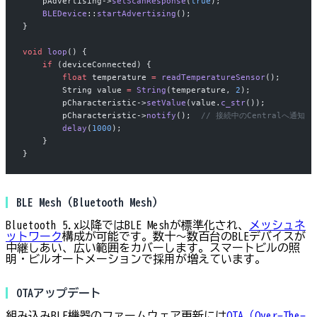
    pAdvertising->
setScanResponse
(
true
);
    BLEDevice
::
startAdvertising
();
}
void
 loop
() {
    if
 (deviceConnected) {
        float
 temperature 
=
 readTemperatureSensor
();
        String value 
=
 String
(temperature, 
2
);
        pCharacteristic->
setValue
(value.
c_str
());
        pCharacteristic->
notify
();
  // 接続中のCentralへ通知
        delay
(
1000
);
    }
}
BLE Mesh（Bluetooth Mesh）
Bluetooth 5.x以降ではBLE Meshが標準化され、
メッシュネ
ットワーク
構成が可能です。数十〜数百台のBLEデバイスが
中継しあい、広い範囲をカバーします。スマートビルの照
明・ビルオートメーションで採用が増えています。
OTAアップデート
組み込みBLE機器のファームウェア更新には
OTA（Over-The-