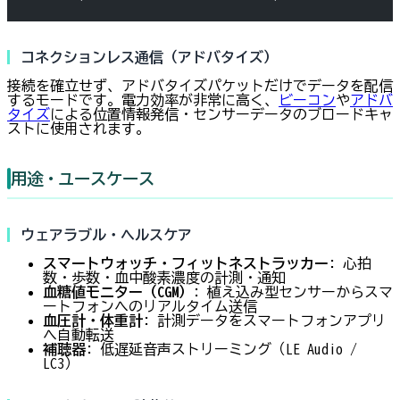
コネクションレス通信（アドバタイズ）
接続を確立せず、アドバタイズパケットだけでデータを配信
するモードです。電力効率が非常に高く、
ビーコン
や
アドバ
タイズ
による位置情報発信・センサーデータのブロードキャ
ストに使用されます。
用途・ユースケース
ウェアラブル・ヘルスケア
スマートウォッチ・フィットネストラッカー
: 心拍
数・歩数・血中酸素濃度の計測・通知
血糖値モニター（CGM）
: 植え込み型センサーからスマ
ートフォンへのリアルタイム送信
血圧計・体重計
: 計測データをスマートフォンアプリ
へ自動転送
補聴器
: 低遅延音声ストリーミング（LE Audio /
LC3）