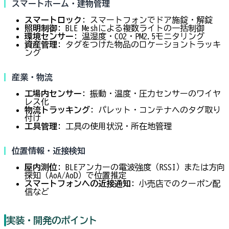
スマートホーム・建物管理
スマートロック
: スマートフォンでドア施錠・解錠
照明制御
: BLE Meshによる複数ライトの一括制御
環境センサー
: 温湿度・CO2・PM2.5モニタリング
資産管理
: タグをつけた物品のロケーショントラッキ
ング
産業・物流
工場内センサー
: 振動・温度・圧力センサーのワイヤ
レス化
物流トラッキング
: パレット・コンテナへのタグ取り
付け
工具管理
: 工具の使用状況・所在地管理
位置情報・近接検知
屋内測位
: BLEアンカーの電波強度（RSSI）または方向
探知（AoA/AoD）で位置推定
スマートフォンへの近接通知
: 小売店でのクーポン配
信など
実装・開発のポイント