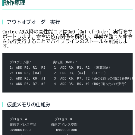
動作原理
アウトオブオーダー実行
Cortex-A9以降の高性能コアはOoO（Out-of-Order）実行をサ
ポートします。命令の依存関係を解析し、準備が整った命令
を先行実行することでパイプラインのストールを削減しま
す。
プログラム順:          実行順（OoO）:
1: ADD R0, R1, R2    1: ADD R0, R1, R2  (演算器A)
2: LDR R3, [R4]      2: LDR R3, [R4]   (ロード)
3: ADD R5, R0, #1    3: ADD R6, R7, #2 (命令2待ちの間に3を先行)
4: ADD R6, R7, #2    4: ADD R5, R0, #1 (R0が揃ったので実行)
仮想メモリの仕組み
プロセス A             プロセス B
仮想アドレス空間       仮想アドレス空間
0x00001000            0x00001000