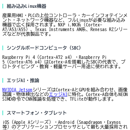
組み込みLinux機器
産業用HMI・PLCの上位コントローラ・カーインフォテインメ
ント・ネットワーク機器など、フルLinuxが必要な組み込み
機器で広く採用されます。NXP i.MX系（Cortex-
A7/A53/A55）、Texas Instruments AM系、Renesas RZシリー
ズなどが代表製品です。
シングルボードコンピュータ（SBC）
Raspberry Pi 4（Cortex-A72 x4）・Raspberry Pi
5（Cortex-A76 x4）はCortex-Aを搭載したSBCの代表で、プ
ロトタイピング・教育・軽量サーバー用途に使われます。
エッジAI・推論
NVIDIA Jetson
シリーズはCortex-AとGPUを組み合わせ、画像
認識・物体検出などの
エッジAI
に特化。Cortex-A自体もNEON
SIMD命令でCNN推論を処理でき、TFLiteが動作します。
スマートフォン・タブレット
iOS（Apple Aシリーズ）・Android（Snapdragon・Exynos
等）のアプリケーションプロセッサとして最も大量採用され