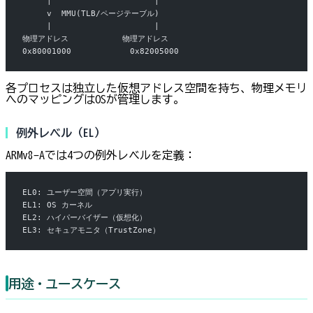
     |                     |
     v  MMU(TLB/ページテーブル)
     |                     |
物理アドレス           物理アドレス
0x80001000            0x82005000
各プロセスは独立した仮想アドレス空間を持ち、物理メモリ
へのマッピングはOSが管理します。
例外レベル（EL）
ARMv8-Aでは4つの例外レベルを定義：
EL0: ユーザー空間（アプリ実行）
EL1: OS カーネル
EL2: ハイパーバイザー（仮想化）
EL3: セキュアモニタ（TrustZone）
用途・ユースケース