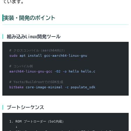
ています。
実装・開発のポイント
組み込みLinux開発ツール
# クロスコンパイル（aarch64向け）
sudo
 apt
 install
 gcc-aarch64-linux-gnu
# コンパイル例
aarch64-linux-gnu-gcc
 -O2
 -o
 hello
 hello.c
# Yocto/BuildrootでのSDK生成
bitbake
 core-image-minimal
 -c
 populate_sdk
ブートシーケンス
1. ROM ブートローダー（SoC内蔵）
   ↓