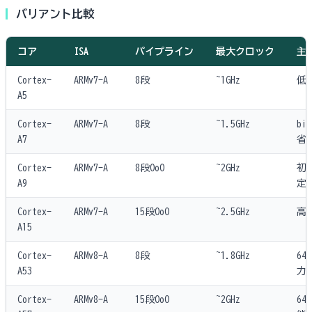
バリアント比較
コア
ISA
パイプライン
最大クロック
主
Cortex-
ARMv7-A
8段
~1GHz
低
A5
Cortex-
ARMv7-A
8段
~1.5GHz
big
A7
省
Cortex-
ARMv7-A
8段OoO
~2GHz
初
A9
定
Cortex-
ARMv7-A
15段OoO
~2.5GHz
高
A15
Cortex-
ARMv8-A
8段
~1.8GHz
64
A53
力
Cortex-
ARMv8-A
15段OoO
~2GHz
64