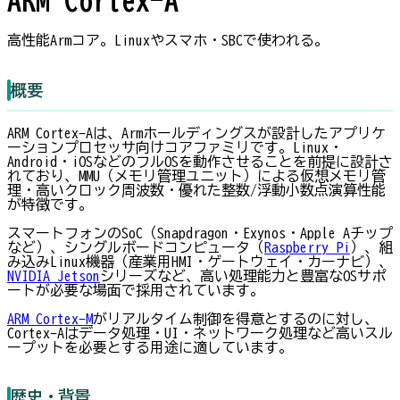
高性能Armコア。Linuxやスマホ・SBCで使われる。
概要
ARM Cortex-Aは、Armホールディングスが設計したアプリケ
ーションプロセッサ向けコアファミリです。Linux・
Android・iOSなどのフルOSを動作させることを前提に設計さ
れており、MMU（メモリ管理ユニット）による仮想メモリ管
理・高いクロック周波数・優れた整数/浮動小数点演算性能
が特徴です。
スマートフォンのSoC（Snapdragon・Exynos・Apple Aチップ
など）、シングルボードコンピュータ（
Raspberry Pi
）、組
み込みLinux機器（産業用HMI・ゲートウェイ・カーナビ）、
NVIDIA Jetson
シリーズなど、高い処理能力と豊富なOSサポ
ートが必要な場面で採用されています。
ARM Cortex-M
がリアルタイム制御を得意とするのに対し、
Cortex-Aはデータ処理・UI・ネットワーク処理など高いスル
ープットを必要とする用途に適しています。
歴史・背景