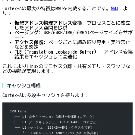
Cortex-Aの最大の特徴はMMUを内蔵することです。
MMU
によ
り：
仮想アドレス→物理アドレス変換
: プロセスごとに独立
したアドレス空間を提供
ページング
: 4KB/64KB/1MB/16MBのページサイズをサポ
ート
アクセス保護
: ページごとに読み取り専用・実行禁止
などを設定
TLB（Translation Lookaside Buffer）
: アドレス変換
結果をキャッシュして高速化
これによりLinuxのプロセス分離・共有メモリ・スワップな
どの機能が実現します。
キャッシュ構成
Cortex-Aは多段キャッシュを持ちます：
CPU Core
  ├── L1 命令キャッシュ: 16KB〜64KB（コアごと）
  ├── L1 データキャッシュ: 16KB〜64KB（コアごと）
  └── L2キャッシュ: 128KB〜4MB（クラスタ共有）
      └── L3キャッシュ: 4MB〜32MB（SoC全体共有）