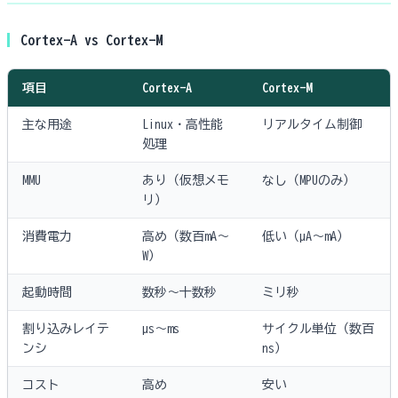
Cortex-A vs Cortex-M
項目
Cortex-A
Cortex-M
主な用途
Linux・高性能
リアルタイム制御
処理
MMU
あり（仮想メモ
なし（MPUのみ）
リ）
消費電力
高め（数百mA〜
低い（µA〜mA）
W）
起動時間
数秒〜十数秒
ミリ秒
割り込みレイテ
µs〜ms
サイクル単位（数百
ンシ
ns）
コスト
高め
安い