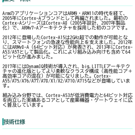
ArmのアプリケーションコアはARM9・ARM11の時代を経て、
2005年にCortex-Aブランドとして再編されました。最初の
Cortex-AシリーズはCortex-A8（2005年設計、2007年製品
化）で、ARMv7-Aアーキテクチャを採用した初のコアです。
2012年に登場したCortex-A15は2GHz超での動作が可能とな
り、スマートフォンの急速な性能向上を支えました。2012年
にはARMv8-A（64ビット対応）が発表され、2013年にCortex-
A53/A57として製品化。これにより組み込み向けも含めて64
ビット化が進みました。
2017年にはDynamIQ技術が導入され、big.LITTLEアーキテク
チャの進化版としてより柔軟なクラスタ構成（高性能コア＋
高効率コアの混在）が可能になりました。Cortex-
A55/A75/A76/A77/A78/X1/X2/A710/A715などが登場していま
す。
組み込み分野では、Cortex-A53が低消費電力と64ビット対応
を両立した実績あるコアとして産業機器・ゲートウェイに広
く普及しています。
技術仕様