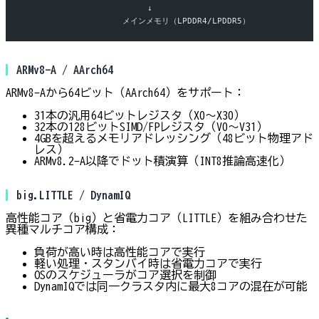
                         ↓
                    メインメモリ（LPDDR4/LPDDR5）
ARMv8-A / AArch64
ARMv8-Aから64ビット（AArch64）をサポート：
31本の汎用64ビットレジスタ（X0〜X30）
32本の128ビットSIMD/FPレジスタ（V0〜V31）
4GBを超えるメモリアドレッシング（48ビット物理アド
レス）
ARMv8.2-A以降でドット積演算（INT8推論高速化）
big.LITTLE / DynamIQ
高性能コア（big）と省電力コア（LITTLE）を組み合わせた
異種マルチコア構成：
負荷が高い時は高性能コアで実行
軽い処理・スタンバイ時は省電力コアで実行
OSのスケジューラがコア選択を制御
DynamIQでは同一クラスタ内に最大8コアの混在が可能