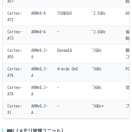
A57
能
Cortex-
ARMv8-A
15段OoO
~2.5GHz
A5
A72
Cortex-
ARMv8-A
-
~2.8GHz
省
A73
能
Cortex-
ARMv8.2-
DynamIQ
~2GHz
最
A55
A
コ
Cortex-
ARMv8.2-
4-wide OoO
~3GHz
P
A76
A
Cortex-
ARMv8.2-
-
~3GHz
効
A78
A
Cortex-
ARMv8.2-
-
~3GHz+
プ
X1
A
MMU（メモリ管理ユニット）