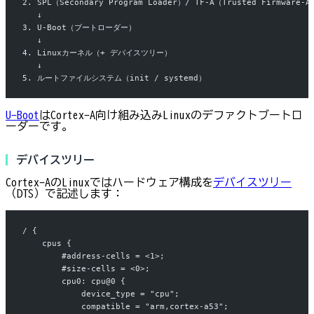
2. SPL（Secondary Program Loader）/ TF-A（Trusted Firmware-A
   ↓
3. U-Boot（ブートローダー）
   ↓
4. Linuxカーネル（+ デバイスツリー）
   ↓
5. ルートファイルシステム（init / systemd）
U-Boot
はCortex-A向け組み込みLinuxのデファクトブートロ
ーダーです。
デバイスツリー
Cortex-AのLinuxではハードウェア構成を
デバイスツリー
（DTS）で記述します：
/ {
    cpus {
        #address-cells = <1>;
        #size-cells = <0>;
        cpu0: cpu@0 {
            device_type = "cpu";
            compatible = "arm,cortex-a53";