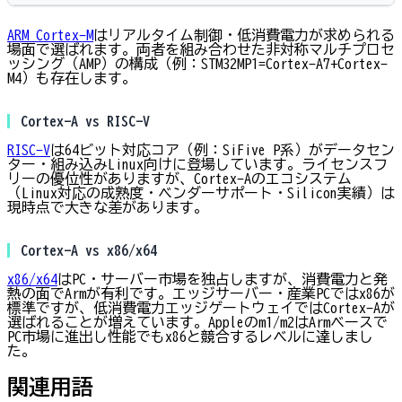
ARM Cortex-M
はリアルタイム制御・低消費電力が求められる
場面で選ばれます。両者を組み合わせた非対称マルチプロセ
ッシング（AMP）の構成（例：STM32MP1=Cortex-A7+Cortex-
M4）も存在します。
Cortex-A vs RISC-V
RISC-V
は64ビット対応コア（例：SiFive P系）がデータセン
ター・組み込みLinux向けに登場しています。ライセンスフ
リーの優位性がありますが、Cortex-Aのエコシステム
（Linux対応の成熟度・ベンダーサポート・Silicon実績）は
現時点で大きな差があります。
Cortex-A vs x86/x64
x86/x64
はPC・サーバー市場を独占しますが、消費電力と発
熱の面でArmが有利です。エッジサーバー・産業PCではx86が
標準ですが、低消費電力エッジゲートウェイではCortex-Aが
選ばれることが増えています。Appleのm1/m2はArmベースで
PC市場に進出し性能でもx86と競合するレベルに達しまし
た。
関連用語