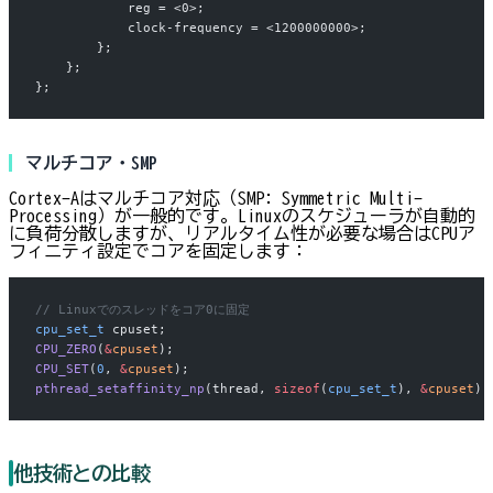
            reg = <0>;
            clock-frequency = <1200000000>;
        };
    };
};
マルチコア・SMP
Cortex-Aはマルチコア対応（SMP: Symmetric Multi-
Processing）が一般的です。Linuxのスケジューラが自動的
に負荷分散しますが、リアルタイム性が必要な場合はCPUア
フィニティ設定でコアを固定します：
// Linuxでのスレッドをコア0に固定
cpu_set_t
 cpuset;
CPU_ZERO
(
&
cpuset
);
CPU_SET
(
0
, 
&
cpuset
);
pthread_setaffinity_np
(thread, 
sizeof
(
cpu_set_t
), 
&
cpuset
);
他技術との比較