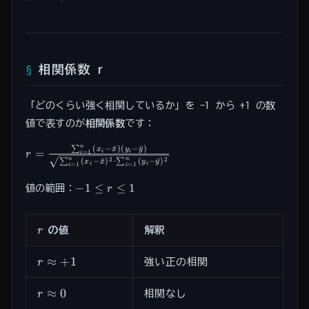
相関係数 r
「どのくらい強く相関しているか」を -1 から +1 の数
値で表すのが
相関係数
です：
n
(
−
ˉ
)
(
−
ˉ
)
r =
∑
x
x
y
y
=
i
i
=
1
r
i
2
2
(
−
ˉ
)
⋅
(
−
ˉ
)
n
n
∑
∑
x
x
y
y
\frac{\sum_{i=1}^n
i
i
=
1
=
1
i
i
(x_i - \bar{x})(y_i -
-1
−
1
≤
≤
1
値の範囲：
r
\bar{y})}
\leq
{\sqrt{\sum_{i=1}^n
r
(x_i-\bar{x})^2
\leq
r
r
の値
解釈
\cdot \sum_{i=1}^n
1
(y_i-\bar{y})^2}}
r
≈
+
1
r
強い正の相関
\approx
+1
r
≈
0
r
相関なし
\approx