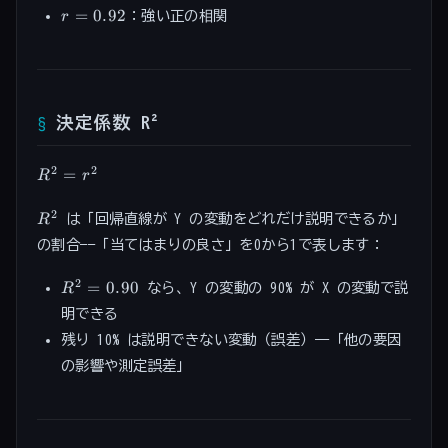
0
r =
=
0.92
：強い正の相関
r
0.92
決定係数 R²
R^2
2
2
=
R
r
=
r^2
R^2
2
は「回帰直線が Y の変動をどれだけ説明できるか」
R
の割合——「当てはまりの良さ」を0から1で表します：
R^2
2
=
0.90
なら、Y の変動の 90% が X の変動で説
R
=
明できる
0.90
残り 10% は説明できない変動（誤差）——「他の要因
の影響や測定誤差」