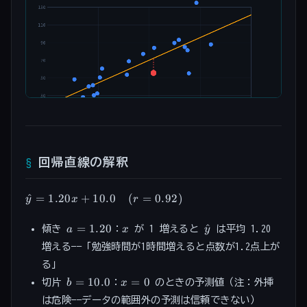
回帰直線の解釈
\hat{y}
^
=
1.20
+
10.0
(
=
0.92
)
y
x
r
= 1.20x
+ 10.0
a =
x
\hat{y}
=
1.20
^
傾き
：
が 1 増えると
は平均 1.20
a
x
y
\quad
1.20
増える——「勉強時間が1時間増えると点数が1.2点上が
(r =
0.92)
る」
b =
x
=
10.0
=
0
切片
：
のときの予測値（注：外挿
b
x
10.0
=
は危険——データの範囲外の予測は信頼できない）