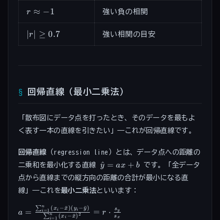
0
r
≈
−
1
r
強い負の相関
\approx
-1
\lvert
∣
∣
≥
0.7
r
強い相関の目安
r
\rvert
\geq
0.7
回帰直線（最小二乗法）
「散布図にデータ点を打ったとき、そのデータを最もよ
く表す一本の直線を引きたい」——これが回帰直線です。
回帰直線
（regression line）とは、データ点への距離の
\hat{y}
^
=
+
二乗和を最小化する直線
です。「全データ
y
a
x
b
= ax +
点から直線までの縦方向の距離の合計が最小になる直
b
線」——これを
最小二乗法
といいます：
n
(
−
ˉ
)
(
−
ˉ
)
a =
∑
x
x
y
y
s
=
=
⋅
i
i
=
1
y
a
r
i
2
(
−
ˉ
)
n
∑
x
x
s
\frac{\sum_{i=1}^n
i
x
=
1
i