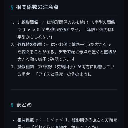
相関係数の注意点
r
非線形関係
：
は線形関係のみを検出——U字型の関係
r
r
≈
0
では
でも強い関係がある。「年齢と体力はU
r
\approx
字型かもしれない」
0
r
r
外れ値の影響
：
は外れ値に敏感——1点が大きく
r
r
を変えることがある。デモで端に赤点を置くと直線が
大きく動く様子で確認できます
擬似相関
：第3変数（交絡因子）が両方に影響してい
る場合——「アイスと溺死」の例のように
まとめ
r
-1
−
1
≤
≤
1
相関係数
：
、線形関係の強さと方向を
r
r
\leq
示す——「どれくらい直線状に並んでいるか」