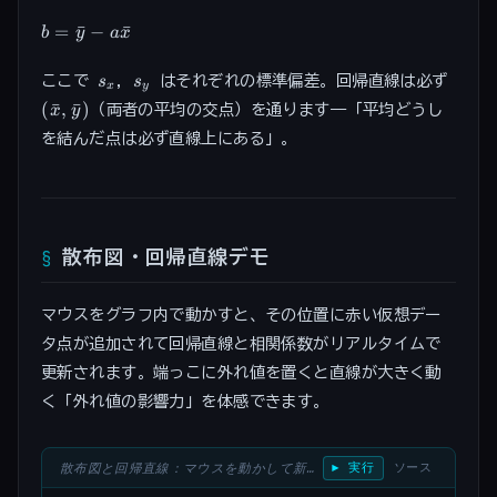
(x_i - \bar{x})(y_i -
b =
=
ˉ
−
ˉ
b
y
a
x
\bar{y})}
\bar{y}
{\sum_{i=1}^n (x_i
-
s_x
s_y
ここで
,
はそれぞれの標準偏差。回帰直線は必ず
s
s
- \bar{x})^2} = r
x
y
a\bar{x}
(\bar{x},
(
ˉ
,
ˉ
)
\cdot \frac{s_y}
（両者の平均の交点）を通ります——「平均どうし
x
y
\bar{y})
{s_x}
を結んだ点は必ず直線上にある」。
散布図・回帰直線デモ
マウスをグラフ内で動かすと、その位置に赤い仮想デー
タ点が追加されて回帰直線と相関係数がリアルタイムで
更新されます。端っこに外れ値を置くと直線が大きく動
く「外れ値の影響力」を体感できます。
散布図と回帰直線：マウスを動かして新しい点の位置を確認、直線と相関係数への影響を観察
▶ 実行
ソース