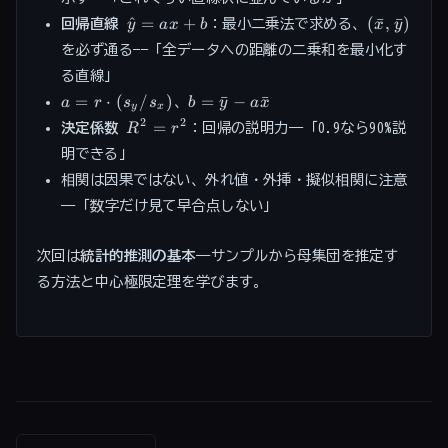
r
\hat{y}
(\bar{x},
^
=
+
(
ˉ
,
ˉ
)
回帰直線
：最小二乗法で求める、
y
a
x
b
x
y
\leq
= ax +
\bar{y})
1
を必ず通る——「全データへの距離の二乗和を最小化す
b
る直線」
a = r
b =
=
⋅
(
/
)
=
ˉ
−
ˉ
、
a
r
s
s
b
y
a
x
y
x
\cdot
\bar{y}
R^2
2
2
=
決定係数
：回帰の説明力——「0.9なら90%説
R
r
(s_y/s_x)
-
=
明できる」
a\bar{x}
r^2
相関は因果ではない、外れ値・外挿・擬似相関に注意
——「数字だけ見て早合点しない」
次回は
統計的推測の基本
——サンプルから母集団を推定す
る方法と中心極限定理を学びます。