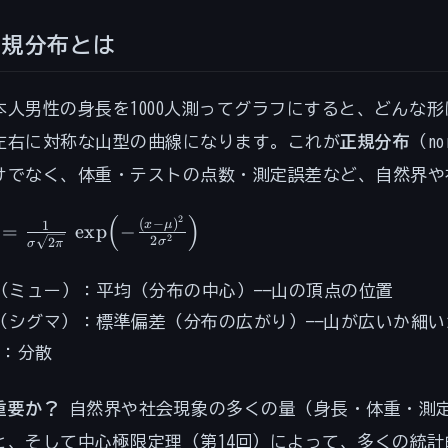
正規分布とは
本人男性の身長を1000人測ってグラフにすると、どんな形に
左右に対称な山型の曲線になります。これが
正規分布
（no
けでなく、体重・テストの点数・測定誤差など、自然界や
(
)
2
 = \frac{1}
(
−
)
1
x
μ
=
exp
−
2
2
2
σ
σ
π
gma\sqrt{2\pi}}\,\exp\!\left(-
c{(x-\mu)^2}
mu
（ミュー）：平均（分布の中心）——山の頂点の位置
igma^2}\right)
sigma
（シグマ）：標準偏差（分布の広がり）——山が広いか細い
sigma^2
：分散
重要か？
自然界や社会現象の多くの量（身長・体重・測
と、そして中心極限定理（第14回）によって、多くの統