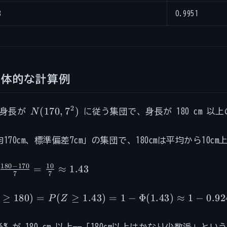
8
0.9951
具体的な計算例
N(170,
2
(
170
,
7
)
身長が
N
に従う集団で、身長が 180 cm 以
7^2)
170cm、標準偏差7cm」の集団で、180cmは平均から10
180
−
170
10
=
≈
1.43
7
7
c{180
0}{7}
\geq
≥
180
)
=
(
≥
1.43
)
=
1
−
Φ
(
1.43
)
≈
1
−
0.92
P
Z
 =
c{10}
\geq
.6% が 180 cm 以上——「180cm以上はかなり少数派」