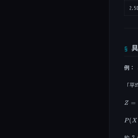
2.5
例：
「平均
Z =
=
Z
\fra
- 17
P(X 
(
P
X
=
180)
\fra
P(Z 
約 7