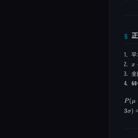
x 
x
\
全
68
P(\
(
P
μ
-
3
)
σ
\sig
\leq
\leq
\mu