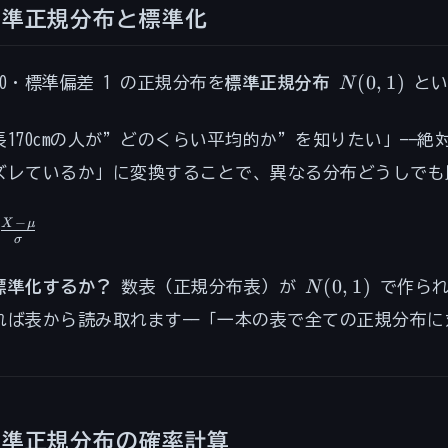
標準正規分布と標準化
N(0,
(
0
,
1
)
 0・標準偏差 1 の正規分布を
標準正規分布
N
とい
1)
長170cmの人が”どのくらい平均的か”を知りたい」——
ズレているか」に変換することで、異なる分布どうしでも
−
X
μ
σ
c{X -
}
N(0,1)
(
0
,
1
)
標準化するか？
数表（正規分布表）が
N
で作られ
gma}
れば表から読み取れます——「一本の表で全ての正規分布
標準正規分布の確率計算