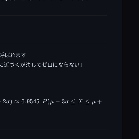
も呼ばれます
ロに近づくが決してゼロにならない」
P(\mu -
+
2
)
≈
0.9545
(
−
3
≤
≤
+
σ
P
μ
σ
X
μ
3\sigma
\leq X
\leq \mu
+
3\sigma)