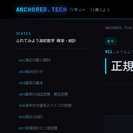
ANCHORED
.
TECH
//
感じよう
学ぶ
//
ANCHORED.TECH
SERIES
ふれてみよう高校数学 確率・統計
数学
#11
ふれてみよ
場合の数と順列
#01
正
組み合わせ
#02
確率の基本
#03
確率の加法定理・乗法定理
#04
条件付き確率とベイズの定理
#05
独立な試行
#06
反復試行と二項定理
#07