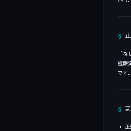
{7}
1.43)
\app
\Phi
1.43
\app
- 0.
0.07
「な
極限
です
正