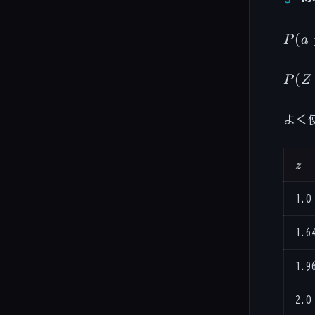
P(a
(
P
a
\leq
Z
P(Z
(
P
Z
\leq
\leq 
b)
=
よく
\Phi
z
z
1.0
1.6
1.9
2.0