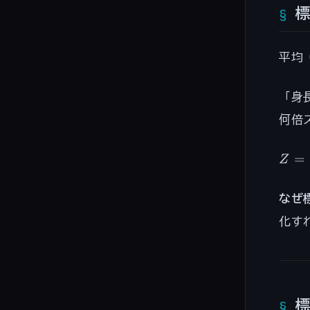
平均
「身
何倍
Z =
=
Z
\fra
\mu
なぜ
{\si
化す