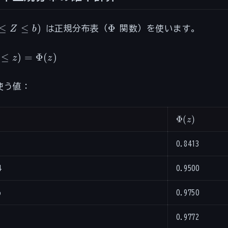
\Phi
≤
≤
)
Φ
Z
b
は正規分布表（
関数）を使います。
≤
)
=
Φ
(
)
z
z
z)
使う値：
(z)
\Phi(z)
Φ
(
)
z
0.8413
4
0.9500
6
0.9750
0.9772