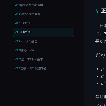
確率変数と期待値
#08
分散と標準偏差
#09
二項分布
#10
「日
正規分布
#11
に、
長だ
データの整理
#12
相関と回帰
#13
f(x)
(
)
f
x
{\si
統計的推測の基本
#14
\fra
\
信頼区間と仮説検定
#15
μ
{2\s
\
σ
\
2
σ
なぜ
うこ