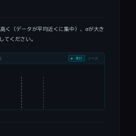
\approx
0.9973
く高く（データが平均近くに集中）、σが大き
してください。
認
▶ 実行
ソース