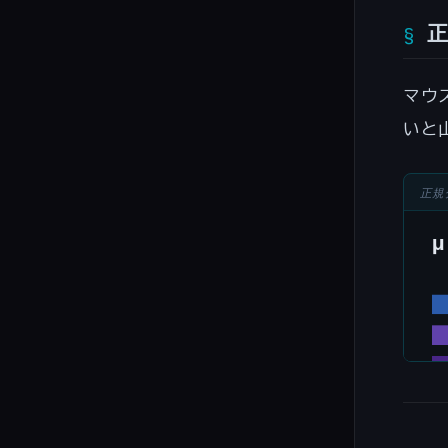
\sig
\app
0.68
マウ
いと
正規