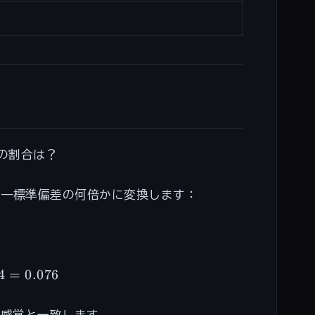
上の割合は？
cm上——標準偏差の何倍かに変換します：
4
=
0.076
という感覚と一致します。