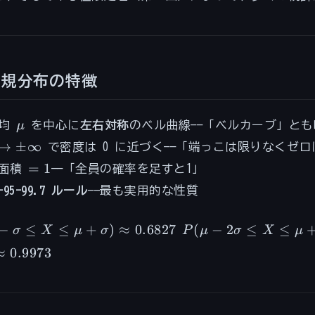
正規分布の特徴
\mu
平均
μ
を中心に
左右対称
のベル曲線——「ベルカーブ」と
\to
→
±
∞
で密度は 0 に近づく——「端っこは限りなくゼ
pm\infty
=
=
1
面積
——「全員の確率を足すと1」
1
-95-99.7 ルール
——最も実用的な性質
mu
P(\mu -
−
≤
≤
+
)
≈
0.6827
(
−
2
≤
≤
σ
X
μ
σ
P
μ
σ
X
μ
2\sigma
≈
0.9973
ma
\leq X
 X
\leq \mu
+
 +
2\sigma)