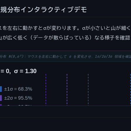
ma)
\approx
正規分布インタラクティブデモ
rox
0.9545
27
スを左右に動かすとσが変わります。σが小さいと山が細
山が広く低く（データが散らばっている）なる様子を確認
分布 N(0,σ²)：マウスを左右に動かして σ を変化させ、1σ/2σ/3σ 領域を確