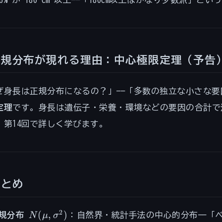
 = 1 -
rox
(1.43)
rox 1
924 =
6
正規分布が現れる理由：中心極限定理（予告
ぜ身長は正規分布になるの？」——「多数の独立な小さな要
定理
です。身長は遺伝子・栄養・環境などの要因の合計で
。第14回で詳しく学びます。
まとめ
N(\mu,
2
(
,
)
規分布
N
μ
σ
：自然界・統計手法の中心的分布——「