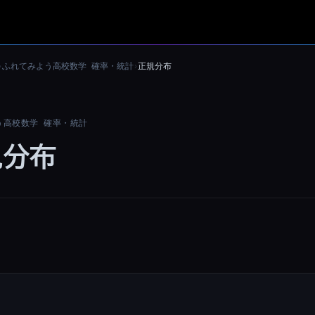
ふれてみよう高校数学 確率・統計
正規分布
›
›
う高校数学 確率・統計
規分布