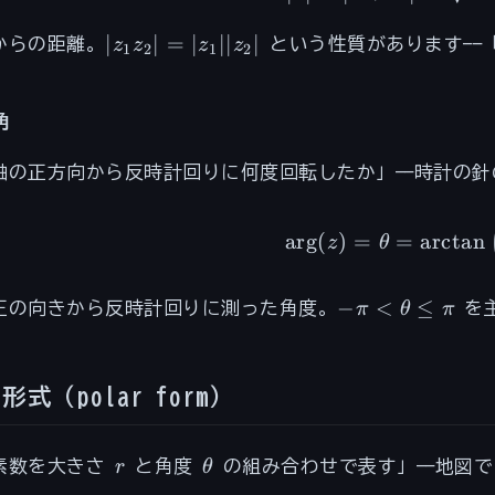
|z_1 z_2|
∣
∣
=
∣
∣∣
∣
からの距離。
z
z
z
z
という性質があります——「
1
2
1
2
=
|z_1||z_2|
角
軸の正方向から反時計回りに何度回転したか」——時計の
\arg(z)
ar
g
(
)
=
=
arctan
z
θ
-\pi <
−
<
≤
正の向きから反時計回りに測った角度。
π
θ
π
を
\theta
\leq
\pi
形式（polar form）
r
\theta
素数を大きさ
r
と角度
θ
の組み合わせで表す」——地図で