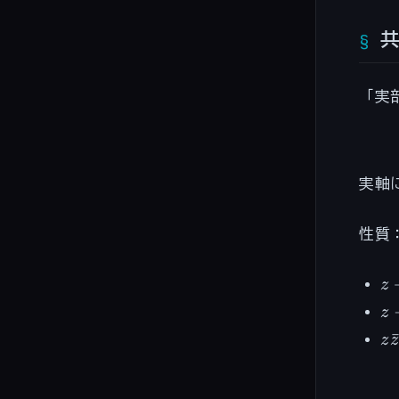
「実
実軸
性質
z
z
\b
z 
z
=
\b
z\
z
z
= 
=
b