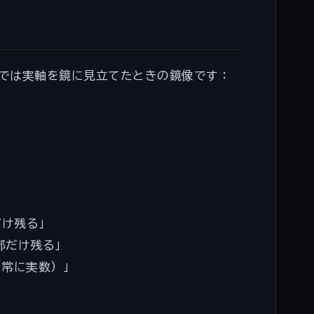
上では実軸を鏡に見立てたときの鏡像です：
= a - bi
だけ残る」
虚部だけ残る」
（常に実数）」