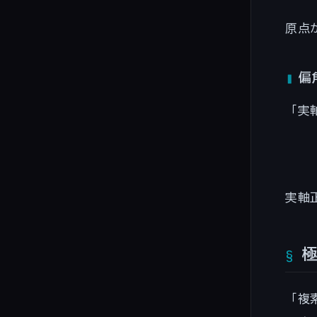
原点
偏
「実
実軸
極
「複