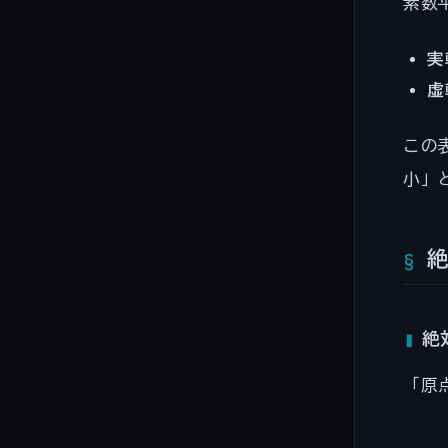
素数
実
虚
この
小」
絶
絶
「原