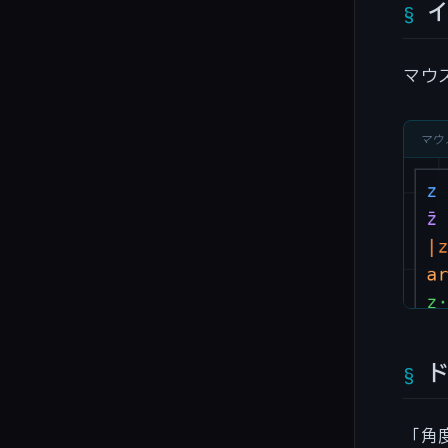
|z
マウ
マウ
「角