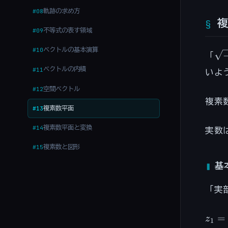
軌跡の求め方
#08
不等式の表す領域
#09
ベクトルの基本演算
#10
\s
「
ベクトルの内積
#11
いよ
空間ベクトル
#12
複素
複素数平面
#13
複素数平面と変換
#14
実数
複素数と図形
#15
基
「実
z_1
=
z
1
=