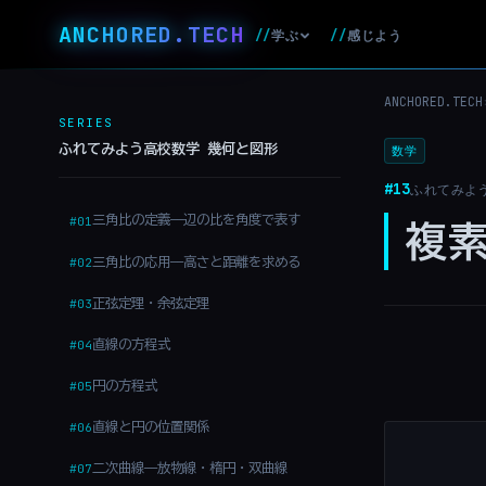
ANCHORED
.
TECH
//
感じよう
学ぶ
//
ANCHORED.TECH
SERIES
ふれてみよう高校数学 幾何と図形
数学
#13
ふれてみよ
三角比の定義——辺の比を角度で表す
#01
複
三角比の応用——高さと距離を求める
#02
正弦定理・余弦定理
#03
直線の方程式
#04
円の方程式
#05
直線と円の位置関係
#06
二次曲線——放物線・楕円・双曲線
#07