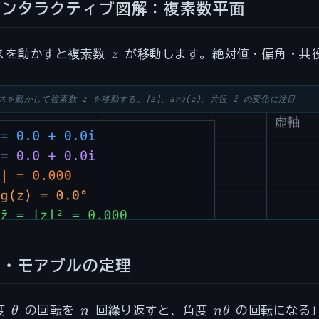
|^2
インタラクティブ図解：複素数平面
z
スを動かすと複素数
z
が移動します。絶対値・偏角・共
スを動かして複素数 z を移動する。|z|、arg(z)、共役 z̄ の変化に注目
ド・モアブルの定理
\theta
n
n\theta
度
θ
の回転を
n
回繰り返すと、角度
n
θ
の回転になる」