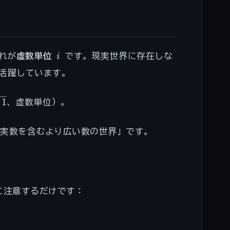
i
れが
虚数単位
i
です。現実世界に存在しな
活躍しています。
−
1
、虚数単位）。
-1}
は実数を含むより広い数の世界」です。
注意するだけです：