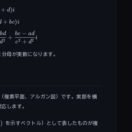
_2 = (a+c) + (b+d)i
+
)
d
i
t z_2 = (ac - bd) + (ad + bc)i
+
)
d
b
c
i
−
_1}{z_2} = \frac{(a+bi)(c-di)}{c^2 + d^2} = 
b
d
b
c
a
d
+
i
2
2
2
+
d
c
d
分母が実数になります。
（複素平面、アルガン図）です。実部を横
対応します。
)
b
を示すベクトル）として表したものが複