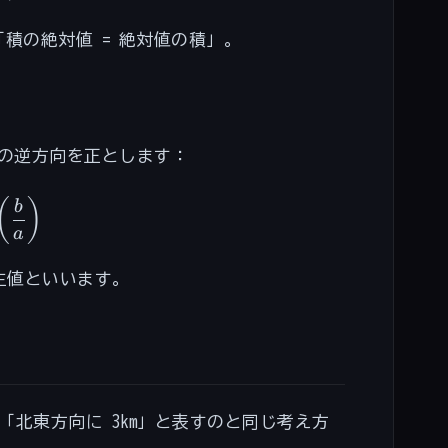
積の絶対値 = 絶対値の積」。
針の逆方向を正とします：
 = \theta = \arctan\left(\frac{b}{a}\right)
(
)
b
a
主値といいます。
「北東方向に 3km」と表すのと同じ考え方