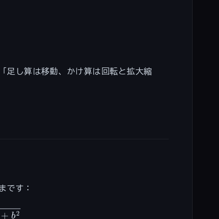
—「足し算は移動、かけ算は回転と拡大縮
まです：
a + bi| = \sqrt{a^2 + b^2}
2
+
b