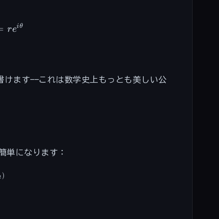
i
θ
cos\theta + i\sin\theta) = re^{i\theta}
=
r
e
けます——これは数学史上もっとも美しい公
に簡単になります：
)
 = r_1 r_2 e^{i(\theta_1 + \theta_2)}
2