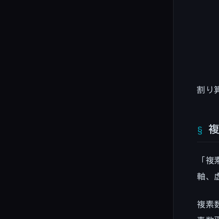
a
+
bi
割り
「複
軸、
複素