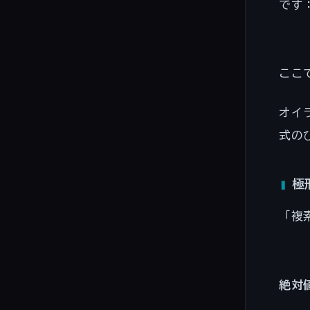
です
ここ
オイ
式の
極
「複
絶対