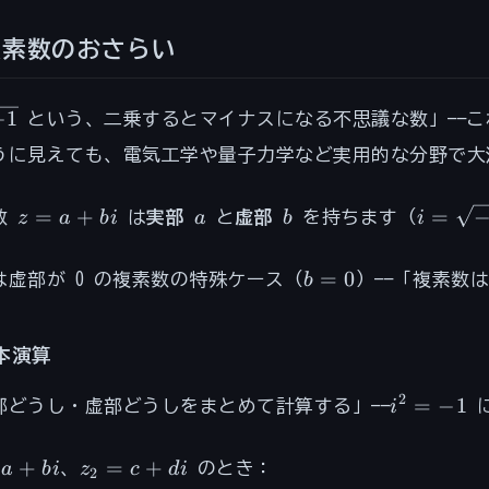
複素数のおさらい
qrt{-1}
−
1
という、二乗するとマイナスになる不思議な数」——こ
うに見えても、電気工学や量子力学など実用的な分野で大
z
a
b
i =
=
+
=
数
z
a
bi
は
実部
a
と
虚部
b
を持ちます（
i
=
\sqrt{
a
b
=
0
は虚部が 0 の複素数の特殊ケース（
b
）——「複素数
+
=
bi
0
本演算
i^2
2
=
−
1
部どうし・虚部どうしをまとめて計算する」——
i
に
=
-1
z_2
+
=
+
a
bi
、
z
c
d
i
のとき：
2
=