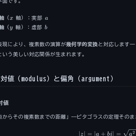
平面です。
a
+
x
a
bi
軸
（
x
軸）：実部
a
y
b
軸
（
y
軸）：虚部
b
表現により、複素数の演算が
幾何学的変換
と対応します—
という美しい対応関係が生まれます。
対値（modulus）と偏角（argument）
対値
点からその複素数までの距離」——ピタゴラスの定理そのま
|z| = |
2
∣
∣
=
∣
+
∣
=
z
a
bi
a