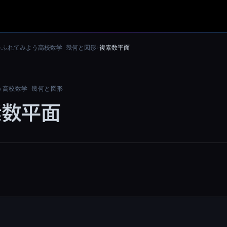
ふれてみよう高校数学 幾何と図形
複素数平面
›
›
う高校数学 幾何と図形
素数平面