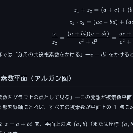
c
+
=
(
+
z_1 + z
)
+
(
z
z
a
c
b
1
2
+
di
⋅
=
(
−
z_1 \cdo
)
+
(
z
z
a
c
b
d
a
1
2
(
+
)
(
−
)
+
\frac{z
z
a
bi
c
d
i
a
c
1
=
=
2
2
2
+
+
z
c
d
c
2
c-
−
算では「分母の共役複素数をかける」——
c
d
i
をかけると
di
複素数平面（アルガン図）
素数をグラフ上の点として見る」——この発想が
複素数平面
虚部を縦軸にとれば、すべての複素数が平面上の 1 点に
z
(a,
(a,
=
+
(
,
)
(
,
数
z
a
bi
を、平面上の点
a
b
（または座標
a
=
b)
b)