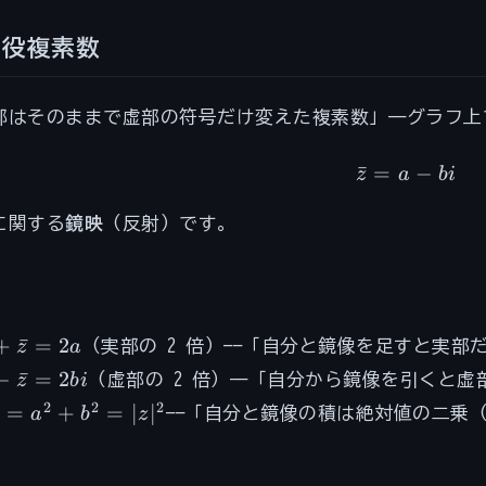
共役複素数
部はそのままで虚部の符号だけ変えた複素数」——グラフ
ˉ
=
\bar{z} 
−
z
a
bi
に関する
鏡映
（反射）です。
：
 +
+
ˉ
=
2
z
a
（実部の 2 倍）——「自分と鏡像を足すと実部
ar{z}
-
−
ˉ
=
2
z
bi
（虚部の 2 倍）——「自分から鏡像を引くと
 2a
ar{z}
bar{z}
2
2
2
ˉ
=
+
=
∣
∣
a
b
z
——「自分と鏡像の積は絶対値の二乗
2bi
 a^2 +
^2 =