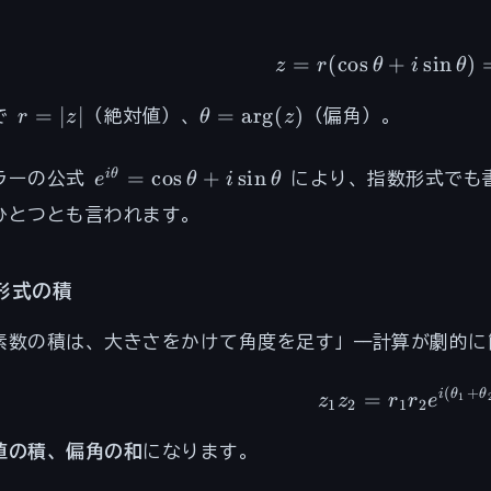
：
z = r(\
=
(
cos
+
sin
)
z
r
θ
i
θ
r
\theta
=
∣
∣
=
ar
g
(
)
で
r
z
（絶対値）、
θ
z
（偏角）。
=
=
|z|
\arg(z)
e^{i\theta}
=
cos
+
sin
i
θ
ラーの公式
e
θ
i
θ
により、指数形式でも書
=
ひとつとも言われます。
\cos\theta
+
i\sin\theta
形式の積
素数の積は、大きさをかけて角度を足す」——計算が劇的
(
+
z_1 z_2
i
θ
θ
=
1
z
z
r
r
e
1
2
1
2
値の積、偏角の和
になります。