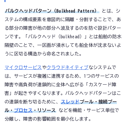
バルクヘッドパターン（Bulkhead Pattern）
とは、シ
ステムの構成要素を意図的に隔離・分割することで、あ
る部分の障害が他の部分へ波及するのを防ぐ設計パター
ンです。「バルクヘッド（bulkhead）」とは船舶の防水
隔壁のことで、一区画が浸水しても船全体が沈まないよ
うに区切る構造から命名されました。
マイクロサービス
や
クラウドネイティブ
なシステムで
は、サービスが複雑に連携するため、1つのサービスの
障害や高負荷が連鎖的に全体へ広がる「カスケード障
害」が起きやすくなります。バルクヘッドパターンはこ
の連鎖を断ち切るために、
スレッド
プール・接続プー
ル・
プロセス
・リソース
などを機能・サービス単位で
分離し、障害の影響範囲を最小化します。