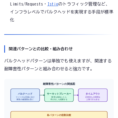
Limits/Requests・
Istio
のトラフィック管理など、
インフラレベルでバルクヘッドを実現する手段が標準
化
関連パターンとの比較・組み合わせ
バルクヘッドパターンは単独でも使えますが、関連する
耐障害性パターンと組み合わせると強力です。
耐障害性パターンの関係図
バルクヘッド
サーキットブレーカー
タイムアウト
リソースを区画に分け
障害を検知したら
応答待ちの時間を
障害の横展開を防ぐ
呼び出しを遮断する
上限で打ち切る
各パターンの役割比較