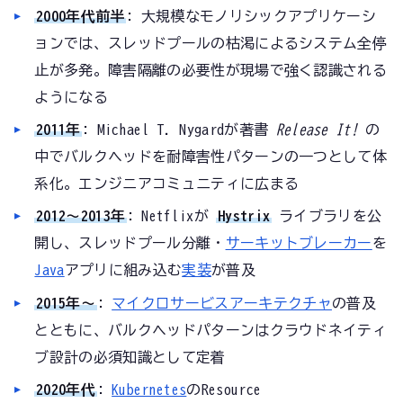
2000年代前半
: 大規模なモノリシックアプリケーシ
ョンでは、スレッドプールの枯渇によるシステム全停
止が多発。障害隔離の必要性が現場で強く認識される
ようになる
2011年
: Michael T. Nygardが著書
Release It!
の
中でバルクヘッドを耐障害性パターンの一つとして体
系化。エンジニアコミュニティに広まる
2012〜2013年
: Netflixが
Hystrix
ライブラリを公
開し、スレッドプール分離・
サーキットブレーカー
を
Java
アプリに組み込む
実装
が普及
2015年〜
:
マイクロサービスアーキテクチャ
の普及
とともに、バルクヘッドパターンはクラウドネイティ
ブ設計の必須知識として定着
2020年代
:
Kubernetes
のResource