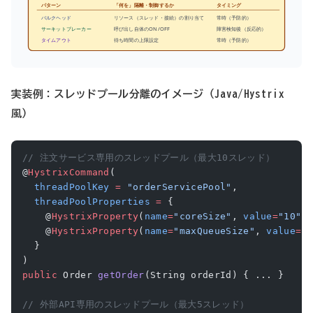
パターン
「何を」隔離・制御するか
タイミング
バルクヘッド
リソース（スレッド・接続）の割り当て
常時（予防的）
サーキットブレーカー
呼び出し自体のON/OFF
障害検知後（反応的）
タイムアウト
待ち時間の上限設定
常時（予防的）
実装例：スレッドプール分離のイメージ（Java/Hystrix
風）
// 注文サービス専用のスレッドプール（最大10スレッド）
@
HystrixCommand
(
  threadPoolKey
 =
 "orderServicePool"
,
  threadPoolProperties
 =
 {
    @
HystrixProperty
(
name
=
"coreSize"
, 
value
=
"10"
)
    @
HystrixProperty
(
name
=
"maxQueueSize"
, 
value
=
"
  }
)
public
 Order 
getOrder
(String orderId) { ... }
// 外部API専用のスレッドプール（最大5スレッド）