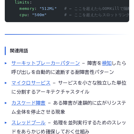
  limits
:
    memory
: 
"512Mi"
   # ← ここを超えたらOOMKillで隔離
    cpu
: 
"500m"
       # ← ここを超えたらスロットリング
関連用語
サーキットブレーカーパターン
— 障害を
検知
したら
呼び出しを自動的に遮断する耐障害性パターン
マイクロサービス
— サービスを小さな独立した単位
に分割するアーキテクチャスタイル
カスケード障害
— ある障害が連鎖的に広がりシステ
ム全体を停止させる現象
スレッドプール
— 処理を並列実行するためのスレッ
ドをあらかじめ確保しておく仕組み