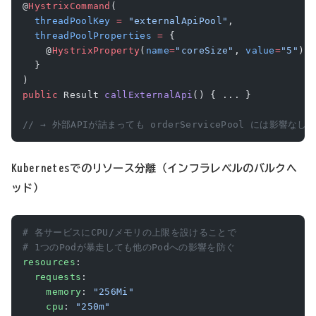
@
HystrixCommand
(
  threadPoolKey
 =
 "externalApiPool"
,
  threadPoolProperties
 =
 {
    @
HystrixProperty
(
name
=
"coreSize"
, 
value
=
"5"
)
  }
)
public
 Result 
callExternalApi
() { ... }
// → 外部APIが詰まっても orderServicePool には影響なし
Kubernetesでのリソース分離（インフラレベルのバルクヘ
ッド）
# 各サービスにCPU/メモリの上限を設けることで
# 1つのPodが暴走しても他のPodへの影響を防ぐ
resources
:
  requests
:
    memory
: 
"256Mi"
    cpu
: 
"250m"