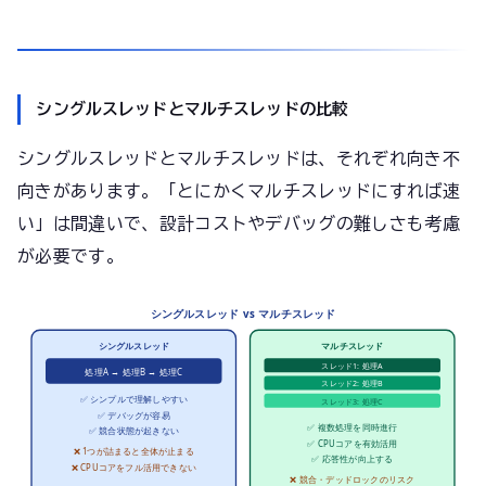
シングルスレッドとマルチスレッドの比較
シングルスレッドとマルチスレッドは、それぞれ向き不
向きがあります。「とにかくマルチスレッドにすれば速
い」は間違いで、設計コストやデバッグの難しさも考慮
が必要です。
シングルスレッド vs マルチスレッド
シングルスレッド
マルチスレッド
スレッド1: 処理A
処理A → 処理B → 処理C
スレッド2: 処理B
✅ シンプルで理解しやすい
スレッド3: 処理C
✅ デバッグが容易
✅ 複数処理を同時進行
✅ 競合状態が起きない
✅ CPUコアを有効活用
❌ 1つが詰まると全体が止まる
✅ 応答性が向上する
❌ CPUコアをフル活用できない
❌ 競合・デッドロックのリスク