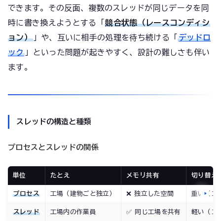
できます。その反面、複数のスレッドが同じデータを同
時に書き換えようとする「
競合状態（レースコンディシ
ョン）
」や、互いに相手の処理を待ち続ける「
デッドロ
ック
」といった問題が起きやすく、設計の難しさも伴い
ます。
スレッドの構造と種類
プロセスとスレッドの関係
単位
たとえ
メモリ共有
切り替え
プロセス
工場（建物ごと独立）
❌ 独立した空間
重い（コ
スレッド
工場内の作業員
✅ 同じ工場を共有
軽い（コ