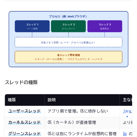
プロセス（例: Webブラウザ）
スレッド 1
スレッド 2
スレッド 3
ページ描画
ダウンロード
動画再生
共有メモリ空間（ヒープ・グローバル変数など）
各スレッド専有領域
スタック（ローカル変数）・プログラムカウンタ・レジスタ
スレッドの種類
種類
説明
主な使
ユーザースレッド
アプリ側で管理。OSに依存しない
Java
,
P
カーネルスレッド
OS（カーネル）が直接管理
より細
グリーンスレッド
OSとは別にランタイムが仮想的に管理
Go
のゴル