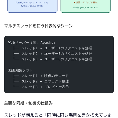
代表例: JavaScript（メインスレッド）
❌ 設計・デバッグが複雑
Python（GILによる制限）
代表例: Java, C++, Go, Rust
マルチスレッドを使う代表的なシーン
Webサーバー（例: Apache）
  ├── スレッド1 → ユーザーAのリクエストを処理
  ├── スレッド2 → ユーザーBのリクエストを処理
  └── スレッド3 → ユーザーCのリクエストを処理
動画編集ソフト
  ├── スレッド1 → 映像のデコード
  ├── スレッド2 → エフェクト処理
  └── スレッド3 → プレビュー表示
主要な同期・制御の仕組み
スレッドが増えると「同時に同じ場所を書き換えてしま