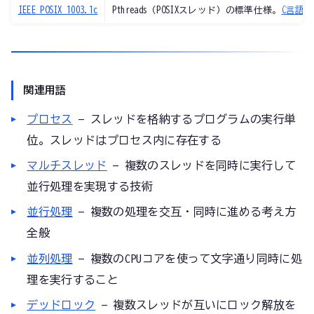
IEEE POSIX 1003.1c
Pthreads（POSIXスレッド）の標準仕様。
C言語
で
関連用語
プロセス
— スレッドを格納するプログラムの実行単
位。スレッドはプロセス内に存在する
マルチスレッド
— 複数のスレッドを同時に実行して
並行処理を実現する技術
並行処理
— 複数の処理を交互・同時に進める考え方
全般
並列処理
— 複数のCPUコアを使って文字通り同時に処
理を実行すること
デッドロック
— 複数スレッドが互いにロック解放を