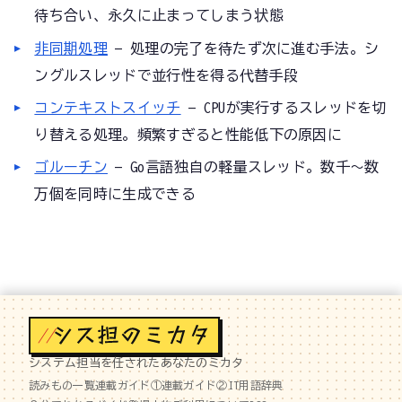
待ち合い、永久に止まってしまう状態
非同期処理
— 処理の完了を待たず次に進む手法。シ
ングルスレッドで並行性を得る代替手段
コンテキストスイッチ
— CPUが実行するスレッドを切
り替える処理。頻繁すぎると性能低下の原因に
ゴルーチン
— Go言語独自の軽量スレッド。数千〜数
万個を同時に生成できる
//
システム担当を任されたあなたのミカタ
読みもの一覧
連載ガイド①
連載ガイド②
IT用語辞典