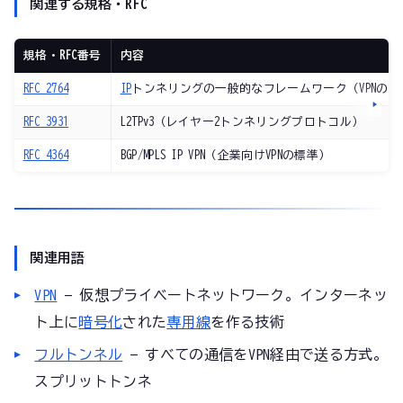
関連する規格・RFC
規格・RFC番号
内容
RFC 2764
IP
トンネリングの一般的なフレームワーク（VPNの基
RFC 3931
L2TPv3（レイヤー2トンネリングプロトコル）
RFC 4364
BGP/MPLS IP VPN（企業向けVPNの標準）
関連用語
VPN
— 仮想プライベートネットワーク。インターネッ
ト上に
暗号化
された
専用線
を作る技術
フルトンネル
— すべての通信をVPN経由で送る方式。
スプリットトンネ