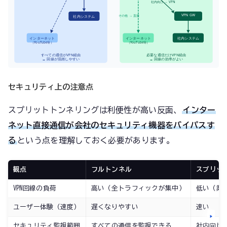
社内向け → VPN
VPN GW
その他 → 直接
社内システム
インターネット
インターネット
社内システム
（YouTube等）
（YouTube等）
すべての通信がVPN経由
必要な通信だけVPN経由
→ 回線が混雑しやすい
→ 回線の効率がよい
セキュリティ上の注意点
スプリットトンネリングは利便性が高い反面、
インター
ネット直接通信が会社のセキュリティ機器をバイパスす
る
という点を理解しておく必要があります。
観点
フルトンネル
スプリッ
VPN回線の負荷
高い（全トラフィックが集中）
低い（業
ユーザー体験（速度）
遅くなりやすい
速い
セキュリティ監視範囲
すべての通信を監視できる
社内向け