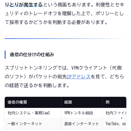
りとりが発生する
という側面もあります。利便性とセキ
ュリティのトレードオフを理解した上で、ポリシーとし
て採用するかどうかを判断する必要があります。
通信の仕分けの仕組み
スプリットトンネリングでは、VPNクライアント（PC側
のソフト）がパケットの宛先
IPアドレス
を見て、どちら
の経路で送るかを判断します。
通信の種類
経路
例
社内システム・業務SaaS
VPNトンネル経由
社内ファイルサ
一般インターネット
直接インターネット
YouTube、Goog