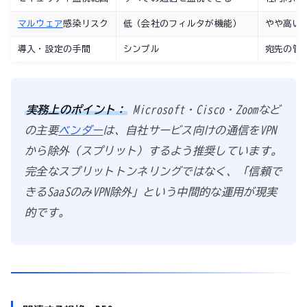
マルウェア
感染リスク
低（会社のフィルタが機能）
やや高い
導入・設定の手間
シンプル
宛先の管
実務上のポイント：
Microsoft・Cisco・Zoomなど
の主要
ベンダー
は、自社サービス向けの通信をVPN
から除外（スプリット）するよう推奨しています。
完全なスプリットトンネリングではなく、「信頼で
きるSaaSのみVPN除外」という中間的な運用が現実
的です。