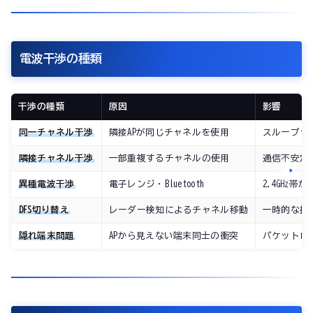
電波干渉の種類
干渉の種類
原因
影響
同一チャネル干渉
隣接APが同じチャネルを使用
スループッ
隣接チャネル干渉
一部重複するチャネルの使用
通信不安定
異種電波干渉
電子レンジ・Bluetooth
2.4GHz帯
DFS切り替え
レーダー検知によるチャネル移動
一時的な接
隠れ端末問題
APから見えない端末同士の衝突
パケットロ