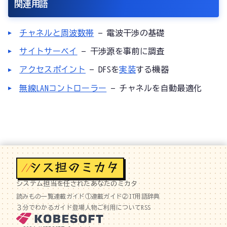
関連用語
チャネルと周波数帯
— 電波干渉の基礎
サイトサーベイ
— 干渉源を事前に調査
アクセスポイント
— DFSを
実装
する機器
無線LANコントローラー
— チャネルを自動最適化
//
システム担当を任されたあなたのミカタ
読みもの一覧
連載ガイド①
連載ガイド②
IT用語辞典
３分でわかるガイド
登場人物
ご利用について
RSS