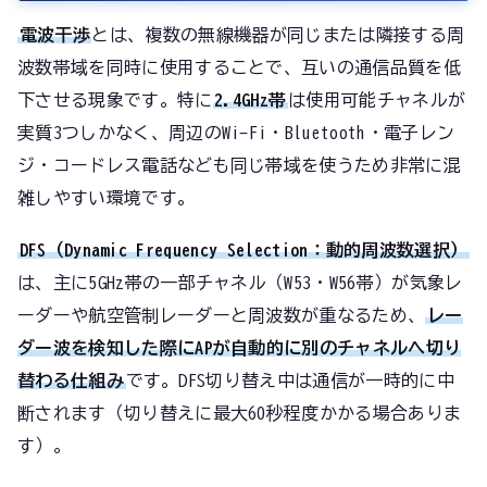
電波干渉
とは、複数の無線機器が同じまたは隣接する周
波数帯域を同時に使用することで、互いの通信品質を低
下させる現象です。特に
2.4GHz帯
は使用可能チャネルが
実質3つしかなく、周辺のWi-Fi・Bluetooth・電子レン
ジ・コードレス電話なども同じ帯域を使うため非常に混
雑しやすい環境です。
DFS（Dynamic Frequency Selection：動的周波数選択）
は、主に5GHz帯の一部チャネル（W53・W56帯）が気象レ
ーダーや航空管制レーダーと周波数が重なるため、
レー
ダー波を検知した際にAPが自動的に別のチャネルへ切り
替わる仕組み
です。DFS切り替え中は通信が一時的に中
断されます（切り替えに最大60秒程度かかる場合ありま
す）。