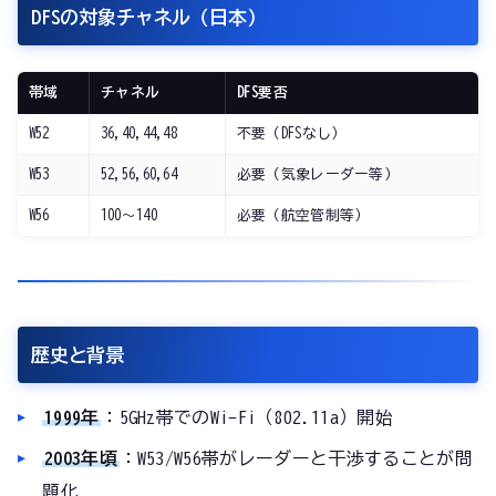
DFSの対象チャネル（日本）
帯域
チャネル
DFS要否
W52
36,40,44,48
不要（DFSなし）
W53
52,56,60,64
必要（気象レーダー等）
W56
100〜140
必要（航空管制等）
歴史と背景
1999年
：5GHz帯でのWi-Fi（802.11a）開始
2003年頃
：W53/W56帯がレーダーと干渉することが問
題化