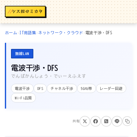
//
ホーム
›
IT用語集
›
ネットワーク・クラウド
›
電波干渉・DFS
無線LAN
電波干渉・DFS
でんぱかんしょう・でぃーえふえす
電波干渉
DFS
チャネル干渉
5GHz帯
レーダー回避
Wi-Fi品質
共有