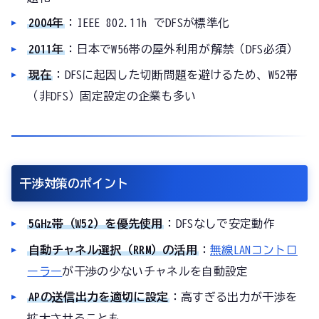
2004年
：IEEE 802.11h でDFSが標準化
2011年
：日本でW56帯の屋外利用が解禁（DFS必須）
現在
：DFSに起因した切断問題を避けるため、W52帯
（非DFS）固定設定の企業も多い
干渉対策のポイント
5GHz帯（W52）を優先使用
：DFSなしで安定動作
自動チャネル選択（RRM）の活用
：
無線LANコントロ
ーラー
が干渉の少ないチャネルを自動設定
APの送信出力を適切に設定
：高すぎる出力が干渉を
拡大させることも