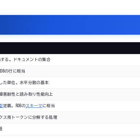
当する。ドキュメントの集合
RDBの行に相当
した単位。水平分散の基本
障害耐性と読み取り性能向上
型
定義。RDBの
スキーマ
に相当
クス用トークンに分解する処理
語