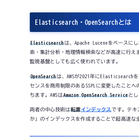
Elasticsearch・OpenSearchとは
Elasticsearch
は、Apache Luceneをベ
索・集計分析・地理情報検索などが高速に行え
監視基盤としても広く使われています。
OpenSearch
は、AWSが2021年にElasticsear
センスを商用制限のあるSSPLに変更したことへの対
ちます。AWSは
Amazon OpenSearch Service
とし
両者の中心技術は
転置
インデックス
です。テキ
か」のインデックスを作成することで超高速な