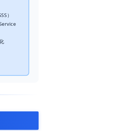
SSS）
ervice
視化
）