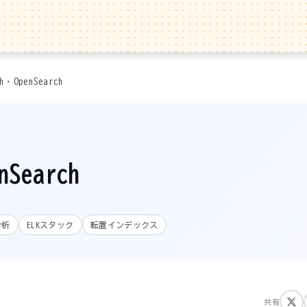
ch・OpenSearch
nSearch
分析
ELKスタック
転置インデックス
共有