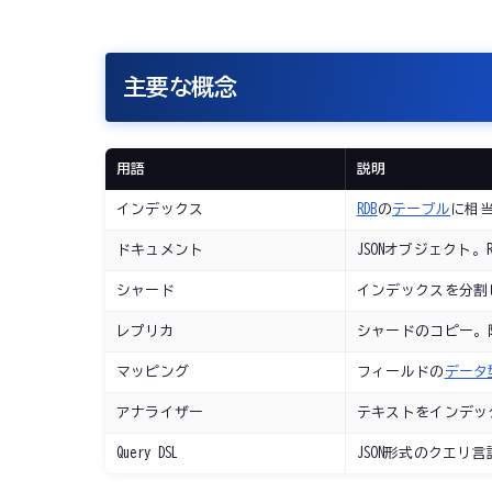
主要な概念
用語
説明
インデックス
RDB
の
テーブル
に相
ドキュメント
JSONオブジェクト。
シャード
インデックスを分割
レプリカ
シャードのコピー。
マッピング
フィールドの
データ
アナライザー
テキストをインデッ
Query DSL
JSON形式のクエリ言