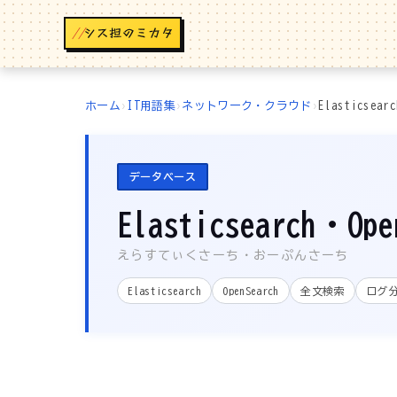
//
ホーム
›
IT用語集
›
ネットワーク・クラウド
›
Elasticsear
データベース
Elasticsearch・Ope
えらすてぃくさーち・おーぷんさーち
Elasticsearch
OpenSearch
全文検索
ログ