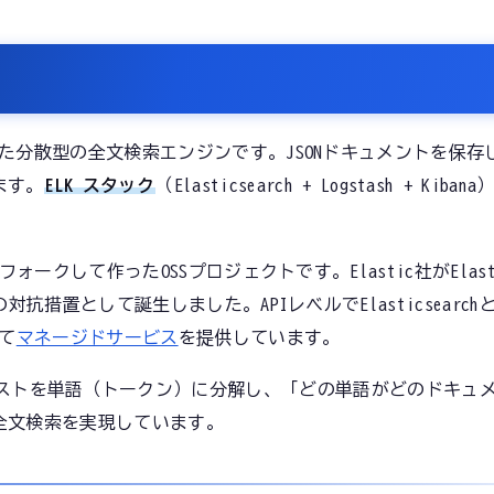
ースにした分散型の全文検索エンジンです。JSONドキュメントを保
ます。
ELK スタック
（Elasticsearch + Logstash + Ki
chをフォークして作ったOSSプロジェクトです。Elastic社がElast
抗措置として誕生しました。APIレベルでElasticsearc
て
マネージドサービス
を提供しています。
ストを単語（トークン）に分解し、「どの単語がどのドキュ
全文検索を実現しています。